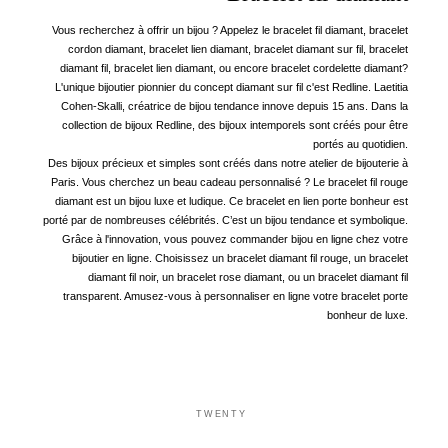
Vous recherchez à offrir un bijou ? Appelez le bracelet fil diamant, bracelet
cordon diamant, bracelet lien diamant, bracelet diamant sur fil, bracelet
diamant fil, bracelet lien diamant, ou encore bracelet cordelette diamant?
L'unique bijoutier pionnier du concept diamant sur fil c'est Redline. Laetitia
Cohen-Skalli, créatrice de bijou tendance innove depuis 15 ans. Dans la
collection de bijoux Redline, des bijoux intemporels sont créés pour être
portés au quotidien.
Des bijoux précieux et simples sont créés dans notre atelier de bijouterie à
Paris. Vous cherchez un beau cadeau personnalisé ? Le bracelet fil rouge
diamant est un bijou luxe et ludique. Ce bracelet en lien porte bonheur est
porté par de nombreuses célébrités. C’est un bijou tendance et symbolique.
Grâce à l'innovation, vous pouvez commander bijou en ligne chez votre
bijoutier en ligne. Choisissez un bracelet diamant fil rouge, un bracelet
diamant fil noir, un bracelet rose diamant, ou un bracelet diamant fil
transparent. Amusez-vous à personnaliser en ligne votre bracelet porte
bonheur de luxe.
TWENTY