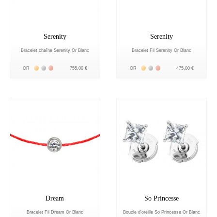
Serenity
Serenity
Bracelet chaîne Serenity Or Blanc
Bracelet Fil Serenity Or Blanc
Жёлтое золото 18К
Белое золото 18К
Розовое золото 18К
Жёлтое золото 18К
Белое золото 18К
Розовое золото 18К
OR
755,00 €
OR
475,00 €
Dream
So Princesse
Bracelet Fil Dream Or Blanc
Boucle d'oreille So Princesse Or Blanc