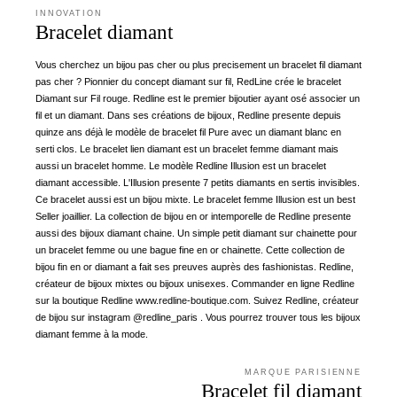
INNOVATION
Bracelet diamant
Vous cherchez un bijou pas cher ou plus precisement un bracelet fil diamant
pas cher ? Pionnier du concept diamant sur fil, RedLine crée le bracelet
Diamant sur Fil rouge. Redline est le premier bijoutier ayant osé associer un
fil et un diamant. Dans ses créations de bijoux, Redline presente depuis
quinze ans déjà le modèle de bracelet fil Pure avec un diamant blanc en
serti clos. Le bracelet lien diamant est un bracelet femme diamant mais
aussi un bracelet homme. Le modèle Redline Illusion est un bracelet
diamant accessible. L'Illusion presente 7 petits diamants en sertis invisibles.
Ce bracelet aussi est un bijou mixte. Le bracelet femme Illusion est un best
Seller joaillier. La collection de bijou en or intemporelle de Redline presente
aussi des bijoux diamant chaine. Un simple petit diamant sur chainette pour
un bracelet femme ou une bague fine en or chainette. Cette collection de
bijou fin en or diamant a fait ses preuves auprès des fashionistas. Redline,
créateur de bijoux mixtes ou bijoux unisexes. Commander en ligne Redline
sur la boutique Redline www.redline-boutique.com. Suivez Redline, créateur
de bijou sur instagram @redline_paris . Vous pourrez trouver tous les bijoux
diamant femme à la mode.
MARQUE PARISIENNE
Bracelet fil diamant