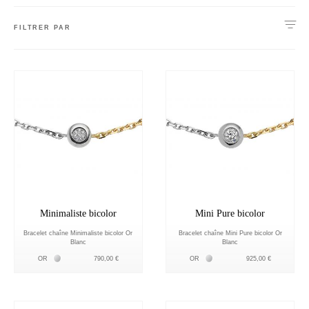
FILTRER PAR
Minimaliste bicolor
Mini Pure bicolor
Bracelet chaîne Minimaliste bicolor Or
Bracelet chaîne Mini Pure bicolor Or
Blanc
Blanc
Белое золото 18К
Белое золото 18К
OR
790,00 €
OR
925,00 €
nnecter