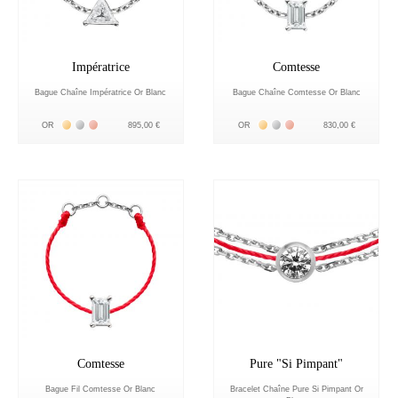
Impératrice
Comtesse
Bague Chaîne Impératrice Or Blanc
Bague Chaîne Comtesse Or Blanc
Жёлтое золото 18К
Белое золото 18К
Розовое золото 18К
Жёлтое золото 18К
Белое золото 18К
Розовое золото 18К
OR
895,00 €
OR
830,00 €
Comtesse
Pure "Si Pimpant"
Bague Fil Comtesse Or Blanc
Bracelet Chaîne Pure Si Pimpant Or