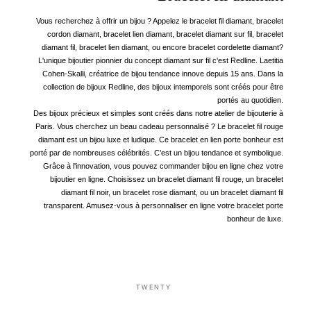
Vous recherchez à offrir un bijou ? Appelez le bracelet fil diamant, bracelet
cordon diamant, bracelet lien diamant, bracelet diamant sur fil, bracelet
diamant fil, bracelet lien diamant, ou encore bracelet cordelette diamant?
L'unique bijoutier pionnier du concept diamant sur fil c'est Redline. Laetitia
Cohen-Skalli, créatrice de bijou tendance innove depuis 15 ans. Dans la
collection de bijoux Redline, des bijoux intemporels sont créés pour être
portés au quotidien.
Des bijoux précieux et simples sont créés dans notre atelier de bijouterie à
Paris. Vous cherchez un beau cadeau personnalisé ? Le bracelet fil rouge
diamant est un bijou luxe et ludique. Ce bracelet en lien porte bonheur est
porté par de nombreuses célébrités. C’est un bijou tendance et symbolique.
Grâce à l'innovation, vous pouvez commander bijou en ligne chez votre
bijoutier en ligne. Choisissez un bracelet diamant fil rouge, un bracelet
diamant fil noir, un bracelet rose diamant, ou un bracelet diamant fil
transparent. Amusez-vous à personnaliser en ligne votre bracelet porte
bonheur de luxe.
TWENTY