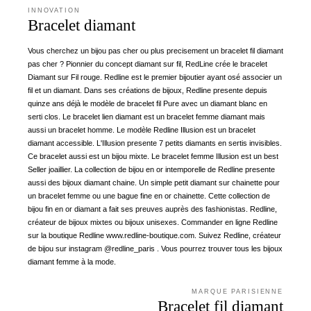
INNOVATION
Bracelet diamant
Vous cherchez un bijou pas cher ou plus precisement un bracelet fil diamant
pas cher ? Pionnier du concept diamant sur fil, RedLine crée le bracelet
Diamant sur Fil rouge. Redline est le premier bijoutier ayant osé associer un
fil et un diamant. Dans ses créations de bijoux, Redline presente depuis
quinze ans déjà le modèle de bracelet fil Pure avec un diamant blanc en
serti clos. Le bracelet lien diamant est un bracelet femme diamant mais
aussi un bracelet homme. Le modèle Redline Illusion est un bracelet
diamant accessible. L'Illusion presente 7 petits diamants en sertis invisibles.
Ce bracelet aussi est un bijou mixte. Le bracelet femme Illusion est un best
Seller joaillier. La collection de bijou en or intemporelle de Redline presente
aussi des bijoux diamant chaine. Un simple petit diamant sur chainette pour
un bracelet femme ou une bague fine en or chainette. Cette collection de
bijou fin en or diamant a fait ses preuves auprès des fashionistas. Redline,
créateur de bijoux mixtes ou bijoux unisexes. Commander en ligne Redline
sur la boutique Redline www.redline-boutique.com. Suivez Redline, créateur
de bijou sur instagram @redline_paris . Vous pourrez trouver tous les bijoux
diamant femme à la mode.
MARQUE PARISIENNE
Bracelet fil diamant