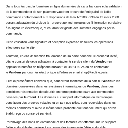
Dans tous les cas, la fourniture en ligne du numéro de carte bancaire et la validation
de la commande et de son paiement vaudront preuve de l’intégralité de ladite
commande conformément aux dispositions de la loi N° 2000-230 du 13 mars 2000
portant adaptation du droit de la preuve aux technologies de l’information et relative
à la signature électronique, et vaudront exigibilité des sommes engagées par la
commande.
Cette validation vaut signature et acception expresse de toutes les opérations
effectuées sur le site.
Toutefois, en cas d’utilisation frauduleuse de sa carte bancaire, le client est invité,
dès le constat de cette utilisation, à contacter le service client du
Vendeur
en
appelant le numéro de téléphone suivant : 01 44 64 92 24 ou en contactant
le
Vendeur
par courrier électronique à l’adresse email
shop@redline.paris
.
Il est expressément convenu que, sauf erreur manifeste de la part du
Vendeur
, les
données conservées dans les systèmes informatiques du
Vendeur
, dans des
conditions raisonnables de sécurité, ont force probante quant aux commandes
passées par
le Client
. Les données sur support informatique ou électronique
constituent des preuves valables et en tant que telles, sont recevables dans les
mêmes conditions et avec la même force probante que tout document qui serait
établi, reçu ou conservé par écrit.
L’archivage des bons de commande et des factures est effectué sur un support
fiable et durable de manière à correspondre à une copie fidèle et durable