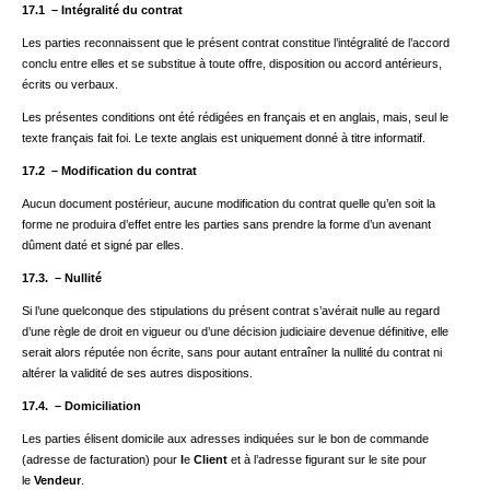
17.1 – Intégralité du contrat
Les parties reconnaissent que le présent contrat constitue l’intégralité de l’accord
conclu entre elles et se substitue à toute offre, disposition ou accord antérieurs,
écrits ou verbaux.
Les présentes conditions ont été rédigées en français et en anglais, mais, seul le
texte français fait foi. Le texte anglais est uniquement donné à titre informatif.
17.2 – Modification du contrat
Aucun document postérieur, aucune modification du contrat quelle qu’en soit la
forme ne produira d’effet entre les parties sans prendre la forme d’un avenant
dûment daté et signé par elles.
17.3. – Nullité
Si l’une quelconque des stipulations du présent contrat s’avérait nulle au regard
d’une règle de droit en vigueur ou d’une décision judiciaire devenue définitive, elle
serait alors réputée non écrite, sans pour autant entraîner la nullité du contrat ni
altérer la validité de ses autres dispositions.
17.4. – Domiciliation
Les parties élisent domicile aux adresses indiquées sur le bon de commande
(adresse de facturation) pour
l
e
Client
et à l’adresse figurant sur le site pour
le
Vendeur
.