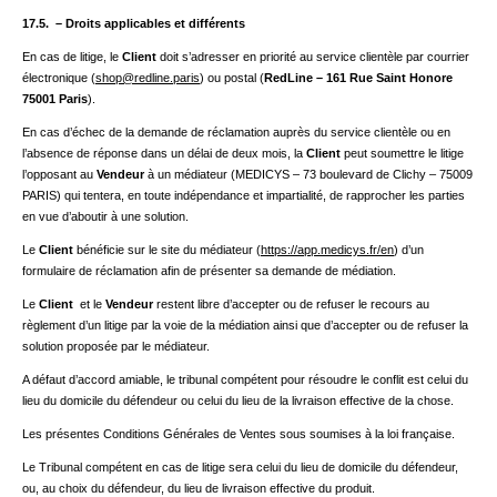
17.5. – Droits applicables et différents
En cas de litige, le
Client
doit s’adresser en priorité au service clientèle par courrier
électronique (
shop@redline.paris
) ou postal (
RedLine – 161 Rue Saint Honore
75001 Paris
).
En cas d’échec de la demande de réclamation auprès du service clientèle ou en
l’absence de réponse dans un délai de deux mois, la
Client
peut soumettre le litige
l’opposant au
Vendeur
à un médiateur (MEDICYS – 73 boulevard de Clichy – 75009
PARIS) qui tentera, en toute indépendance et impartialité, de rapprocher les parties
en vue d’aboutir à une solution.
Le
Client
bénéficie sur le site du médiateur (
https://app.medicys.fr/en
) d’un
formulaire de réclamation afin de présenter sa demande de médiation.
Le
Client
et le
Vendeur
restent libre d’accepter ou de refuser le recours au
règlement d’un litige par la voie de la médiation ainsi que d’accepter ou de refuser la
solution proposée par le médiateur.
A défaut d’accord amiable, le tribunal compétent pour résoudre le conflit est celui du
lieu du domicile du défendeur ou celui du lieu de la livraison effective de la chose.
Les présentes Conditions Générales de Ventes sous soumises à la loi française.
Le Tribunal compétent en cas de litige sera celui du lieu de domicile du défendeur,
ou, au choix du défendeur, du lieu de livraison effective du produit.