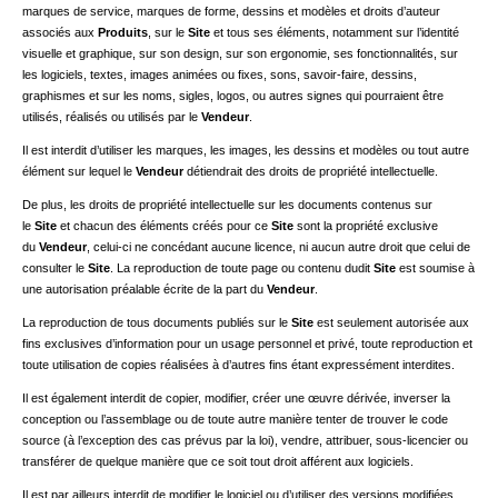
marques de service, marques de forme, dessins et modèles et droits d’auteur
associés aux
Produits
, sur le
Site
et tous ses éléments, notamment sur l’identité
visuelle et graphique, sur son design, sur son ergonomie, ses fonctionnalités, sur
les logiciels, textes, images animées ou fixes, sons, savoir-faire, dessins,
graphismes et sur les noms, sigles, logos, ou autres signes qui pourraient être
utilisés, réalisés ou utilisés par le
Vendeur
.
Il est interdit d’utiliser les marques, les images, les dessins et modèles ou tout autre
élément sur lequel le
Vendeur
détiendrait des droits de propriété intellectuelle.
De plus, les droits de propriété intellectuelle sur les documents contenus sur
le
Site
et chacun des éléments créés pour ce
Site
sont la propriété exclusive
du
Vendeur
, celui-ci ne concédant aucune licence, ni aucun autre droit que celui de
consulter le
Site
. La reproduction de toute page ou contenu dudit
Site
est soumise à
une autorisation préalable écrite de la part du
Vendeur
.
La reproduction de tous documents publiés sur le
Site
est seulement autorisée aux
fins exclusives d’information pour un usage personnel et privé, toute reproduction et
toute utilisation de copies réalisées à d’autres fins étant expressément interdites.
Il est également interdit de copier, modifier, créer une œuvre dérivée, inverser la
conception ou l’assemblage ou de toute autre manière tenter de trouver le code
source (à l’exception des cas prévus par la loi), vendre, attribuer, sous-licencier ou
transférer de quelque manière que ce soit tout droit afférent aux logiciels.
Il est par ailleurs interdit de modifier le logiciel ou d’utiliser des versions modifiées