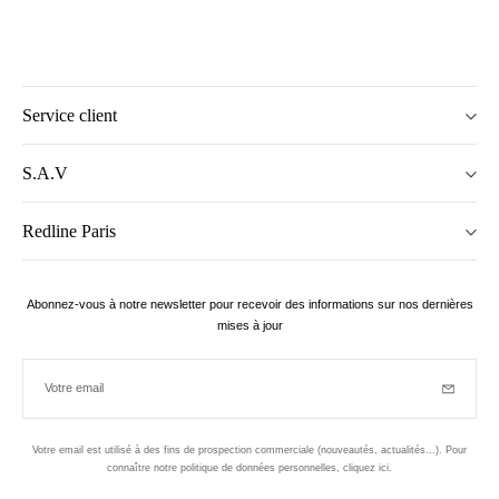
Service client
S.A.V
Redline Paris
Abonnez-vous à notre newsletter pour recevoir des informations sur nos dernières
mises à jour
Votre email
Inscriptio
Votre email est utilisé à des fins de prospection commerciale (nouveautés, actualités...). Pour
connaître notre politique de données personnelles,
cliquez ici
.