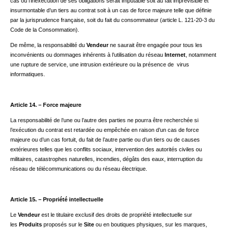
cas où l’inexécution de ses obligations serait imputable soit au fait imprévisible et
insurmontable d’un tiers au contrat soit à un cas de force majeure telle que définie
par la jurisprudence française, soit du fait du consommateur (article L. 121-20-3 du
Code de la Consommation).
De même, la responsabilité du
Vendeur
ne saurait être engagée pour tous les
inconvénients ou dommages inhérents à l’utilisation du réseau
Internet
, notamment
une rupture de service, une intrusion extérieure ou la présence de virus
informatiques.
Article 14. – Force majeure
La responsabilité de l’une ou l’autre des parties ne pourra être recherchée si
l’exécution du contrat est retardée ou empêchée en raison d’un cas de force
majeure ou d’un cas fortuit, du fait de l’autre partie ou d’un tiers ou de causes
extérieures telles que les conflits sociaux, intervention des autorités civiles ou
militaires, catastrophes naturelles, incendies, dégâts des eaux, interruption du
réseau de télécommunications ou du réseau électrique.
Article 15. – Propriété intellectuelle
Le
Vendeur
est le titulaire exclusif des droits de propriété intellectuelle sur
les
Produits
proposés sur le
Site
ou en boutiques physiques, sur les marques,