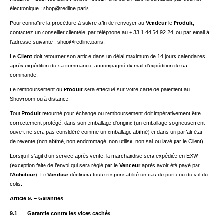
électronique :
shop@redline.paris
.
Pour connaître la procédure à suivre afin de renvoyer au
Vendeur
le
Produit
,
contactez un conseiller clientèle, par téléphone au + 33 1 44 64 92 24, ou par email à
l’adresse suivante :
shop@redline.paris
.
Le
Client
doit retourner son article dans un délai maximum de 14 jours calendaires
après expédition de sa commande, accompagné du mail d’expédition de sa
commande.
Le remboursement du
Produit
sera effectué sur votre carte de paiement au
Showroom ou à distance.
Tout
Produit
retourné pour échange ou remboursement doit impérativement être
correctement protégé, dans son emballage d’origine (un emballage soigneusement
ouvert ne sera pas considéré comme un emballage abîmé) et dans un parfait état
de revente (non abîmé, non endommagé, non utilisé, non sali ou lavé par le Client).
Lorsqu’il s’agit d’un service après vente, la marchandise sera expédiée en EXW
(exception faite de l’envoi qui sera réglé par le
Vendeur
après avoir été payé par
l’
Acheteur
). Le
Vendeur
déclinera toute responsabilité en cas de perte ou de vol du
colis.
Article 9. – Garanties
9.1 Garantie contre les vices cachés