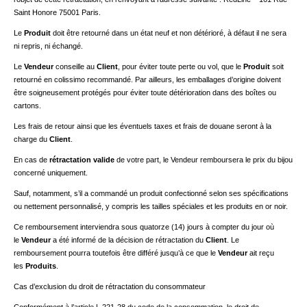
Saint Honore 75001 Paris.
Le
Produit
doit être retourné dans un état neuf et non détérioré, à défaut il ne sera
ni repris, ni échangé.
Le
Vendeur
conseille au
Client
, pour éviter toute perte ou vol, que le
Produit
soit
retourné en colissimo recommandé. Par ailleurs, les emballages d’origine doivent
être soigneusement protégés pour éviter toute détérioration dans des boîtes ou
cartons.
Les frais de retour ainsi que les éventuels taxes et frais de douane seront à la
charge du
Client
.
En cas de
rétractation valide
de votre part, le Vendeur remboursera le prix du bijou
concerné uniquement.
Sauf, notamment, s’il a commandé un produit confectionné selon ses spécifications
ou nettement personnalisé, y compris les tailles spéciales et les produits en or noir.
Ce remboursement interviendra sous quatorze (14) jours à compter du jour où
le
Vendeur
a été informé de la décision de rétractation du
Client
. Le
remboursement pourra toutefois être différé jusqu’à ce que le
Vendeur
ait reçu
les
Produits
.
Cas d’exclusion du droit de rétractation du consommateur