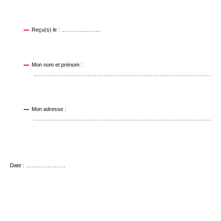
Reçu(s) le : ………………….
Mon nom et prénom :
……………………………………………………………………………………………
Mon adresse :
……………………………………………………………………………………………
Date : ………………….