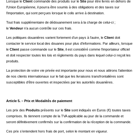
Lorsque le
Client
commande des produits sur le
Site
pour être livrés en dehors de
l’Union Européenne, il pourra être soumis à des obligations et des taxes sur
l’importation, qui sont perçues lorsque le colis arrive à destination.
Tout frais supplémentaire de dédouanement sera à la charge de celui-ci ;
le
Vendeur
n’a aucun contrôle sur ces frais.
Les politiques douanières varient fortement d’un pays à l’autre, le
Client
doit
contacter le service local des douanes pour plus d’informations. Par ailleurs, lorsque
le
Client
passe commande sur le
Site
, il est considéré comme l’importateur officiel
et doit respecter toutes les lois et règlements du pays dans lequel celui-ci reçoit les
produits.
La protection de votre vie privée est importante pour nous et nous attirons l’attention
de nos clients internationaux sur le fait que les livraisons transfrontalières sont
susceptibles d’être ouvertes et inspectées par les autorités douanières.
Article 5. – Prix et Modalités de paiement
Les prix des
Produits
présents sur le
Site
sont indiqués en Euros (€) toutes taxes
comprises. Ils tiennent compte de la TVA applicable au jour de la commande et
seront définitivement confirmés sur la confirmation de la réception de la commande.
Ces prix s’entendent hors frais de port, selon le montant en vigueur.