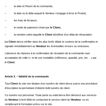
– la date et l’heure de la commande,
– la date ou le délai auquel le Vendeur s’engage à livrer le Produit,
– les frais de livraison,
– le mode de paiement choisi par
le Client,
– la mention selon laquelle le
Client
bénéficie d’un délai de rétractation.
Le Client
devra vérifier dans les plus brefs délais le contenu de la confirmation et
signaler immédiatement au
Vendeur
les éventuelles erreurs ou omissions.
L’absence de réponse à la confirmation de réception de la commande vaut
acceptation de celle-ci et de ses modalités (référence, quantité, prix, etc …) par
le
Client
.
Article 3. – Validité de la commande
Tout
Client
du site non titulaire d’un numéro de client devra suivre une procédure
d’inscription lui permettant d’obtenir ledit numéro de client.
Ce numéro est personnel. Toute perte ou oubli devra être dénoncé aux services
du
Vendeur
à bref délai en contactant le service client du
Vendeur
, ou en
remplissant le formulaire prévu sur le site.