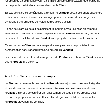
réception de sa commande vaut, sans mise en demeure préalable, déchéance du
terme pour la totalité des sommes dues par le
Client.
En cas de retard ou de défaut de paiement, le
Vendeur
peut à son choix suspendre
toutes commandes et livraisons ou exiger pour ces commandes un règlement
comptant, sans préjudice de toutes autres voies d’action.
En cas de retard ou défaut de paiement
48 heures
après une mise en demeure
infructueuse, la vente est résiliée de plein droit si le
Vendeur
le souhaite, qui peut
demander la restitution de son
Produit
sans préjudice de toutes autres actions.
En aucun cas le
Clien
t ne peut suspendre ses paiements ou procéder à une
compensation sans l’accord préalable ou écrit du
Vendeur
.
Les risques de perte et d’endommagement du
Produit
incombent au
Client
dès lors
que le
Produit
lui a été livré.
Article 6. – Clause de réserve de propriété
Le
Vendeur
conserve la propriété du
Produit
vendu jusqu’au paiement intégral et
effectif du prix en principal et accessoires. Jusqu’au complet paiement du prix,
le
Client
s’interdira de conférer un nantissement ou gage sur les produits sous
réserve de propriété ou de les utiliser à titre de garantie et il devra individualiser
le
Produit
provenant du Vendeur.