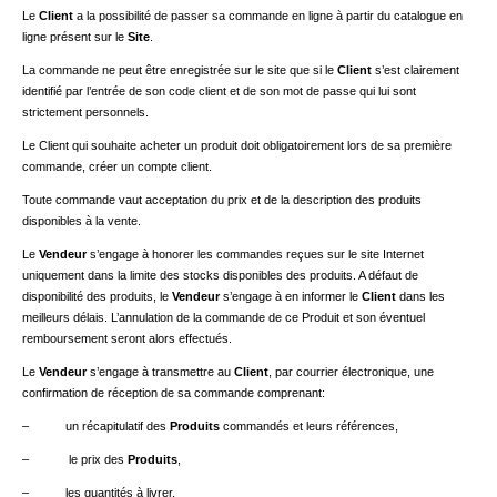
Le
Client
a la possibilité de passer sa commande en ligne à partir du catalogue en
ligne présent sur le
Site
.
La commande ne peut être enregistrée sur le site que si le
Client
s’est clairement
identifié par l’entrée de son code client et de son mot de passe qui lui sont
strictement personnels.
Le Client qui souhaite acheter un produit doit obligatoirement lors de sa première
commande, créer un compte client.
Toute commande vaut acceptation du prix et de la description des produits
disponibles à la vente.
Le
Vendeur
s’engage à honorer les commandes reçues sur le site Internet
uniquement dans la limite des stocks disponibles des produits. A défaut de
disponibilité des produits, le
Vendeur
s’engage à en informer le
Client
dans les
meilleurs délais. L’annulation de la commande de ce Produit et son éventuel
remboursement seront alors effectués.
Le
Vendeur
s’engage à transmettre au
Client
, par courrier électronique, une
confirmation de réception de sa commande comprenant:
– un récapitulatif des
Produits
commandés et leurs références,
– le prix des
Produits
,
– les quantités à livrer,