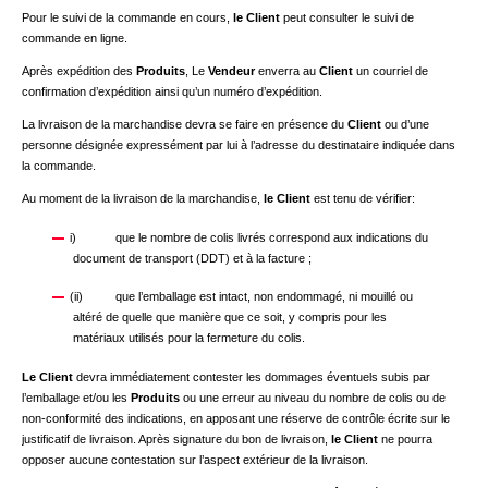
Pour le suivi de la commande en cours,
le Client
peut consulter le suivi de
commande en ligne.
Après expédition des
Produits
, Le
Vendeur
enverra au
Client
un courriel de
confirmation d’expédition ainsi qu’un numéro d’expédition.
La livraison de la marchandise devra se faire en présence du
Client
ou d’une
personne désignée expressément par lui à l’adresse du destinataire indiquée dans
la commande.
Au moment de la livraison de la marchandise,
le Client
est tenu de vérifier:
i) que le nombre de colis livrés correspond aux indications du
document de transport (DDT) et à la facture ;
(ii) que l’emballage est intact, non endommagé, ni mouillé ou
altéré de quelle que manière que ce soit, y compris pour les
matériaux utilisés pour la fermeture du colis.
Le Client
devra immédiatement contester les dommages éventuels subis par
l’emballage et/ou les
Produits
ou une erreur au niveau du nombre de colis ou de
non-conformité des indications, en apposant une réserve de contrôle écrite sur le
justificatif de livraison. Après signature du bon de livraison,
le Client
ne pourra
opposer aucune contestation sur l’aspect extérieur de la livraison.