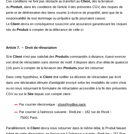
Ces conditions ne font pas obstacle au transfert au
Client,
dès la livraison
du
Produit
, dans les conditions de l’article 4 des présentes CGV, des risques de
perte et de détérioration des biens soumis à réserve de propriété, ainsi que de la
responsabilité de tout dommage ou préjudice qu’ils pourraient causer.
Le
Client
devra en conséquence souscrire une assurance garantissant les risques
nés du
Produit
à compter de la délivrance de celle-ci.
Article 7. – Droit de rétractation
Si le
Client
n’est pas satisfait des
Produits
commandés à distance, il peut exercer
son droit de rétractation sans donner de motif. Il dispose alors d’un délai de quatorze
(14) jours à compter de la livraison des
Produits
pour les retourner.
Dans cette hypothèse, le
Client
doit notifier sa décision de rétractation par écrit
dans une déclaration dénuée d’ambigüité envoyé selon les modalités de votre choix
ou en nous retournant le formulaire de rétractation accessible à la fin des présentes
CGV ou sur le
Site
depuis son compte client :
Par courrier électronique :
shop@redline.paris
Par courrier à l’adresse suivante : RedLine – 182 rue de Rivoli –
75001 Paris.
Parallèlement, le
Client
devra nous retourner dans le même délai, le Produit faisant
l’objet de cette rétractation, en l’envoyant à l’adresse suivante : RedLine – 161 Rue