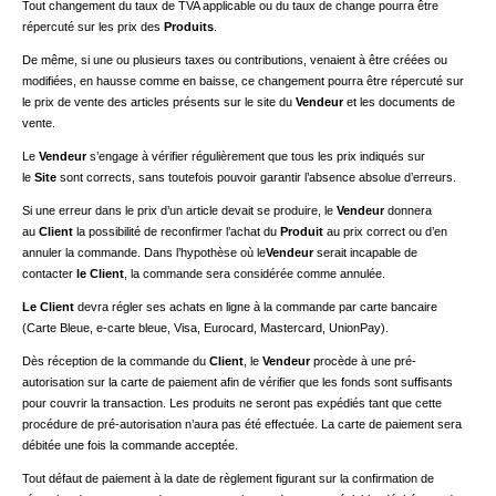
Tout changement du taux de TVA applicable ou du taux de change pourra être
répercuté sur les prix des
Produits
.
De même, si une ou plusieurs taxes ou contributions, venaient à être créées ou
modifiées, en hausse comme en baisse, ce changement pourra être répercuté sur
le prix de vente des articles présents sur le site du
Vendeur
et les documents de
vente.
Le
Vendeur
s’engage à vérifier régulièrement que tous les prix indiqués sur
le
Site
sont corrects, sans toutefois pouvoir garantir l’absence absolue d’erreurs.
Si une erreur dans le prix d’un article devait se produire, le
Vendeur
donnera
au
Client
la possibilité de reconfirmer l’achat du
Produit
au prix correct ou d’en
annuler la commande. Dans l’hypothèse où le
Vendeur
serait incapable de
contacter
le Client
, la commande sera considérée comme annulée.
Le Client
devra régler ses achats en ligne à la commande par carte bancaire
(Carte Bleue, e-carte bleue, Visa, Eurocard, Mastercard, UnionPay).
Dès réception de la commande du
Client
, le
Vendeur
procède à une pré-
autorisation sur la carte de paiement afin de vérifier que les fonds sont suffisants
pour couvrir la transaction. Les produits ne seront pas expédiés tant que cette
procédure de pré-autorisation n’aura pas été effectuée. La carte de paiement sera
débitée une fois la commande acceptée.
Tout défaut de paiement à la date de règlement figurant sur la confirmation de