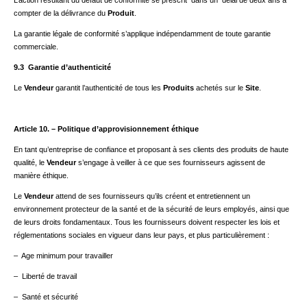
L’action résultant du défaut de conformité se prescrit dans un délai de deux ans à
compter de la délivrance du
Produit
.
La garantie légale de conformité s’applique indépendamment de toute garantie
commerciale.
9.3 Garantie d’authenticité
Le
Vendeur
garantit l’authenticité de tous les
Produits
achetés sur le
Site
.
Article 10. – Politique d’approvisionnement éthique
En tant qu’entreprise de confiance et proposant à ses clients des produits de haute
qualité, le
Vendeur
s’engage à veiller à ce que ses fournisseurs agissent de
manière éthique.
Le
Vendeur
attend de ses fournisseurs qu’ils créent et entretiennent un
environnement protecteur de la santé et de la sécurité de leurs employés, ainsi que
de leurs droits fondamentaux. Tous les fournisseurs doivent respecter les lois et
réglementations sociales en vigueur dans leur pays, et plus particulièrement :
– Age minimum pour travailler
– Liberté de travail
– Santé et sécurité