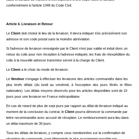
conformément à l’article 1348 du Code Civil.
Article 4. Livraison et Retour
Le
Client
doit choisir le lieu de la livraison. Il devra indiquer très précisément son
adresse et son code postal sans la moindre abréviation.
Si l’adresse de livraison renseignée par le Client n’est pas valide et induit donc un
retour du colis pour non réception à l’adresse indiquée, les frais de réexpédition du
colis à la nouvelle adresse transmise seront à la charge du Client.
Le
Client
a le choix du mode de livraison.
Le
Vendeur
s’engage à effectuer les livraisons des articles commandés dans les
plus brefs délais (du lundi au vendredi, à l’exception des jours fériés et fêtes
nationales). Les délais moyens observés pour les articles disponibles sont de 10
jours pour une livraison en France métropolitaine.
En cas de retard de plus de sept jours par rapport au délai de livraison indiqué au
moment de la conclusion du contrat, le
Client
pourra dénoncer la commande par
lettre recommandée avec accusé de réception. Le remboursement aura lieu dans
un délai maximum de 30 jours.
Tous les délais de livraison, y compris ceux mentionnées sur la confirmation de
réception de commande, sont déterminés le plus exactement possible par