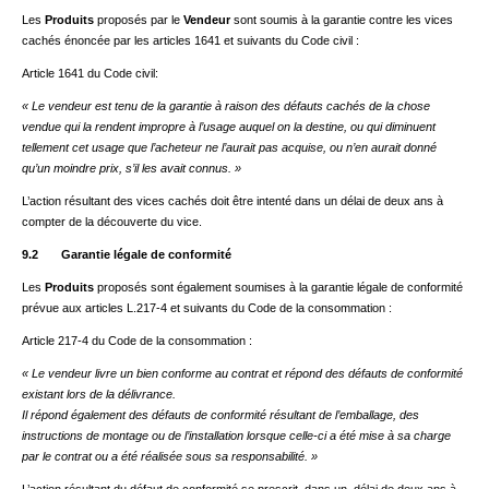
Les
Produits
proposés par le
Vendeur
sont soumis à la garantie contre les vices
cachés énoncée par les articles 1641 et suivants du Code civil :
Article 1641 du Code civil:
« Le vendeur est tenu de la garantie à raison des défauts cachés de la chose
vendue qui la rendent impropre à l’usage auquel on la destine, ou qui diminuent
tellement cet usage que l’acheteur ne l’aurait pas acquise, ou n’en aurait donné
qu’un moindre prix, s’il les avait connus. »
L’action résultant des vices cachés doit être intenté dans un délai de deux ans à
compter de la découverte du vice.
9.2 Garantie légale de conformité
Les
Produits
proposés sont également soumises à la garantie légale de conformité
prévue aux articles L.217-4 et suivants du Code de la consommation :
Article 217-4 du Code de la consommation :
« Le vendeur livre un bien conforme au contrat et répond des défauts de conformité
existant lors de la délivrance.
Il répond également des défauts de conformité résultant de l’emballage, des
instructions de montage ou de l’installation lorsque celle-ci a été mise à sa charge
par le contrat ou a été réalisée sous sa responsabilité. »