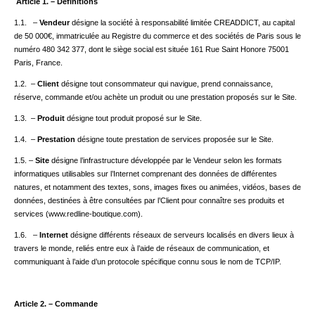
Article 1. – Définitions
1.1. –
Vendeur
désigne la société à responsabilité limitée CREADDICT, au capital
de 50 000€, immatriculée au Registre du commerce et des sociétés de Paris sous le
numéro 480 342 377, dont le siège social est située 161 Rue Saint Honore 75001
Paris, France.
1.2. –
Client
désigne tout consommateur qui navigue, prend connaissance,
réserve, commande et/ou achète un produit ou une prestation proposés sur le Site.
1.3. –
Produit
désigne tout produit proposé sur le Site.
1.4. –
Prestation
désigne toute prestation de services proposée sur le Site.
1.5. –
Site
désigne l’infrastructure développée par le Vendeur selon les formats
informatiques utilisables sur l’Internet comprenant des données de différentes
natures, et notamment des textes, sons, images fixes ou animées, vidéos, bases de
données, destinées à être consultées par l’Client pour connaître ses produits et
services (www.redline-boutique.com).
1.6. –
Internet
désigne différents réseaux de serveurs localisés en divers lieux à
travers le monde, reliés entre eux à l’aide de réseaux de communication, et
communiquant à l’aide d’un protocole spécifique connu sous le nom de TCP/IP.
Article 2. – Commande