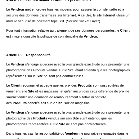
Article 11. – Confidentialité et données personnelles
Le
Vendeur
met en œuvre tous les moyens pour assurer la confidentialité et la
sécurité des données transmises sur
Internet
. À ce titre, le site
Internet
utilise un
module sécurisé de paiement type SSL (Secure Socket Layer).
Pour tout information relative au traitement de ses données personnelles, le
Client
est invité à consulté la politique de confidentialité du
Vendeur
.
Article 13. – Responsabilité
Le
Vendeur
s’engage à décrire avec la plus grande exactitude ou à présenter une
photographie des Produits vendus sur le Site, étant entendu que les photographies
représentées sur le
Site
ne sont pas contractuelles.
Le
Client
reconnait et accepte que les prix des
Produits
sont susceptibles de
varier entre le
Site
et les magasins, et qu’en aucun cas cette différence de prix ne
saurait fonder une demande de remboursement ni totale ni partielle
des
Produits
achetés soit sur le
Site
, soit en magasins.
Le
Vendeur
s’engage à décrire avec la plus grande exactitude ou à présenter une
photographie des
Produits
vendus sur son
Site
étant entendu que les
photographies représentées sur le
Site
ne sont pas contractuelles.
Dans tous les cas, la responsabilité du
Vendeur
ne pourrait être engagée dans le