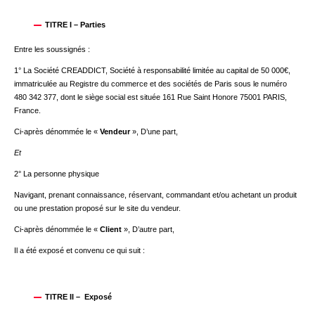
TITRE I – Parties
Entre les soussignés :
1° La Société CREADDICT, Société à responsabilité limitée au capital de 50 000€,
immatriculée au Registre du commerce et des sociétés de Paris sous le numéro
480 342 377, dont le siège social est située 161 Rue Saint Honore 75001 PARIS,
France.
Ci-après dénommée le «
Vendeur
», D’une part,
Et
2° La personne physique
Navigant, prenant connaissance, réservant, commandant et/ou achetant un produit
ou une prestation proposé sur le site du vendeur.
Ci-après dénommée le «
Client
», D’autre part,
Il a été exposé et convenu ce qui suit :
nnecter
TITRE II – Exposé