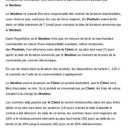
le
Vendeur
.
Le
Vendeur
ne saurait être tenu responsable des retards de livraison imprévisibles,
sous réserve que, sauf pour les cas de force majeure, les
Produits
soient livrés
dans un délai maximum de 7 (sept) jours suivants la date de livraison annoncée par
le
Vendeur
.
Dans l’hypothèse où le
Vendeur
n’est pas en mesure de livrer la marchandise
commandée en raison d’une indisponibilité soudaine, même temporaire,
des
Produits
, il en informera sans délai
le Client
et, au plus tard sept (7) jours
après la date de livraison annoncée par le
Vendeur
au moment de la prise de la
commande par courrier électronique.
En cas de retard dans la livraison des produits, les dispositions de l’article L. 216-1
et suivants du Code de la consommation s’appliqueront.
Le
Vendeur
pourra proposer au
Client
un produit équivalent, que le
Client
sera
libre d’accepter ou non. Si ce produit ne convenait pas au
Client
, les frais de retour
seraient à la charge du
Vendeur
.
Les sommes déjà payées par
le Client
lui seront remboursées dans les plus brefs
délais et au plus tard dans les quatorze (14) jours suivant la date à laquelle le
contrat a été dénoncé. Au-delà de ce terme, les sommes dues sont majorées de
10% si le remboursement intervient au plus tard trente (30) jours au-delà de ce
terme et de 20% jusqu’à soixante (60) jours et de 50% ultérieurement.