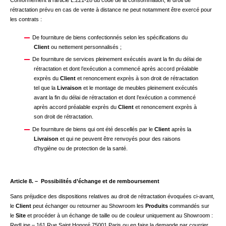
Conformément à l’article L.221-28 du code de la consommation, le droit de
rétractation prévu en cas de vente à distance ne peut notamment être exercé pour
les contrats :
De fourniture de biens confectionnés selon les spécifications du
Client
ou nettement personnalisés ;
De fourniture de services pleinement exécutés avant la fin du délai de
rétractation et dont l’exécution a commencé après accord préalable
exprès du
Client
et renoncement exprès à son droit de rétractation
tel que la
Livraison
et le montage de meubles pleinement exécutés
avant la fin du délai de rétractation et dont l’exécution a commencé
après accord préalable exprès du
Client
et renoncement exprès à
son droit de rétractation.
De fourniture de biens qui ont été descellés par le
Client
après la
Livraison
et qui ne peuvent être renvoyés pour des raisons
d’hygiène ou de protection de la santé.
Article 8. – Possibilités d’échange et de remboursement
Sans préjudice des dispositions relatives au droit de rétractation évoquées ci-avant,
le
Client
peut échanger ou retourner au Showroom les
Produits
commandés sur
le
Site
et procéder à un échange de taille ou de couleur uniquement au Showroom :
RedLine – 161 Rue Saint Honoré 75001 Paris ou en faire la demande par courrier