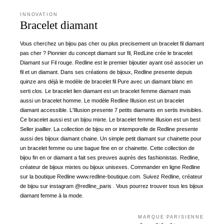
INNOVATION
Bracelet diamant
Vous cherchez un bijou pas cher ou plus precisement un bracelet fil diamant
pas cher ? Pionnier du concept diamant sur fil, RedLine crée le bracelet
Diamant sur Fil rouge. Redline est le premier bijoutier ayant osé associer un
fil et un diamant. Dans ses créations de bijoux, Redline presente depuis
quinze ans déjà le modèle de bracelet fil Pure avec un diamant blanc en
serti clos. Le bracelet lien diamant est un bracelet femme diamant mais
aussi un bracelet homme. Le modèle Redline Illusion est un bracelet
diamant accessible. L'Illusion presente 7 petits diamants en sertis invisibles.
Ce bracelet aussi est un bijou mixte. Le bracelet femme Illusion est un best
Seller joaillier. La collection de bijou en or intemporelle de Redline presente
aussi des bijoux diamant chaine. Un simple petit diamant sur chainette pour
un bracelet femme ou une bague fine en or chainette. Cette collection de
bijou fin en or diamant a fait ses preuves auprès des fashionistas. Redline,
créateur de bijoux mixtes ou bijoux unisexes. Commander en ligne Redline
sur la boutique Redline www.redline-boutique.com. Suivez Redline, créateur
de bijou sur instagram @redline_paris . Vous pourrez trouver tous les bijoux
diamant femme à la mode.
MARQUE PARISIENNE