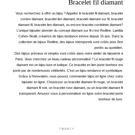
Bracelet fil diamant
Vous recherchez à offrir un bijou ? Appelez le bracelet fil diamant, bracelet
cordon diamant, bracelet lien diamant, bracelet diamant sur fil, bracelet
diamant fil, bracelet lien diamant, ou encore bracelet cordelette diamant?
L'unique bijoutier pionnier du concept diamant sur fil c'est Redline. Laetitia
Cohen-Skalli, créatrice de bijou tendance innove depuis 15 ans. Dans la
collection de bijoux Redline, des bijoux intemporels sont créés pour être
portés au quotidien.
Des bijoux précieux et simples sont créés dans notre atelier de bijouterie à
Paris. Vous cherchez un beau cadeau personnalisé ? Le bracelet fil rouge
diamant est un bijou luxe et ludique. Ce bracelet en lien porte bonheur est
porté par de nombreuses célébrités. C’est un bijou tendance et symbolique.
Grâce à l'innovation, vous pouvez commander bijou en ligne chez votre
bijoutier en ligne. Choisissez un bracelet diamant fil rouge, un bracelet
diamant fil noir, un bracelet rose diamant, ou un bracelet diamant fil
transparent. Amusez-vous à personnaliser en ligne votre bracelet porte
bonheur de luxe.
TWENTY