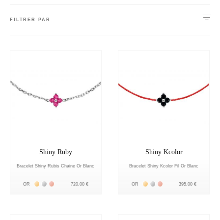
FILTRER PAR
Shiny Ruby
Shiny Kcolor
Bracelet Shiny Rubis Chaine Or Blanc
Bracelet Shiny Kcolor Fil Or Blanc
Жёлтое золото 18К
Белое золото 18К
Розовое золото 18К
Жёлтое золото 18К
Белое золото 18К
Розовое золото 18К
OR
720,00 €
OR
395,00 €
nnecter