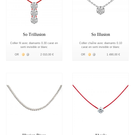
So Trillusion
So Illusion
Collier fil avec diamants 0.30 carat en
Collier chaîne avec diamants 0.10
serti invisible or blanc
carat en serti invisible or blanc
Жёлтое золото 18К
Белое золото 18К
Жёлтое золото 18К
Белое золото 18К
OR
2 010,00 €
OR
1 490,00 €