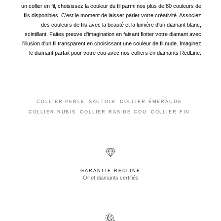
un collier en fil, choisissez la couleur du fil parmi nos plus de 80 couleurs de
fils disponibles. C'est le moment de laisser parler votre créativité. Associez
des couleurs de fils avec la beauté et la lumière d'un diamant blanc,
scintillant. Faites preuve d'imagination en faisant flotter votre diamant avec
l'illusion d'un fil transparent en choisissant une couleur de fil nude. Imaginez
le diamant parfait pour votre cou avec nos colliers en diamants RedLine.
COLLIER PERLE
SAUTOIR
COLLIER ÉMERAUDE
COLLIER RUBIS
COLLIER RAS DE COU
COLLIER FIN
GARANTIE REDLINE
Or et diamants certifiés