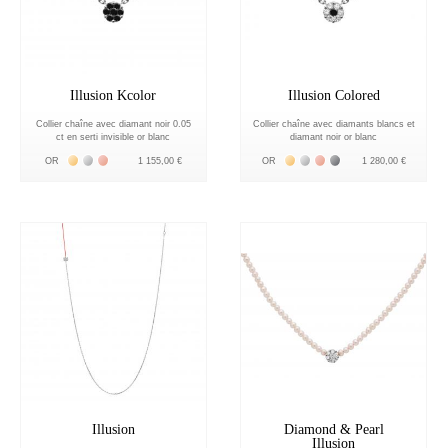
Illusion Kcolor
Illusion Colored
Collier chaîne avec diamant noir 0.05
Collier chaîne avec diamants blancs et
ct en serti invisible or blanc
diamant noir or blanc
Жёлтое золото 18К
Белое золото 18К
Розовое золото 18К
Жёлтое золото 18К
Белое золото 18К
Розовое золото 18К
Чёрное золото 18К
OR
1 155,00 €
OR
1 280,00 €
Illusion
Diamond & Pearl
Illusion