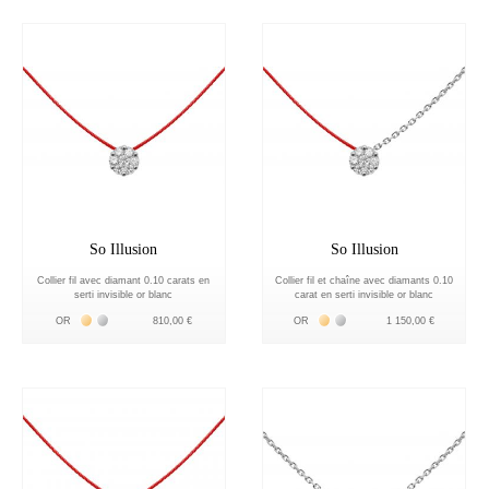
So Illusion
So Illusion
Collier fil avec diamant 0.10 carats en
Collier fil et chaîne avec diamants 0.10
serti invisible or blanc
carat en serti invisible or blanc
Жёлтое золото 18К
Белое золото 18К
Жёлтое золото 18К
Белое золото 18К
OR
810,00 €
OR
1 150,00 €