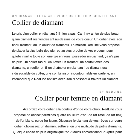
UN DIAMANT ÉCLATANT POUR UN COLLIER SCINTILLANT
Collier de diamant
Le prix d'un collier en diamant ? Il n'en a pas. Car il n'y a rien de plus beau
qu'un diamant resplendissant au-dessus de votre coeur. Un collier avec son
beau diamant, ou un collier de diamants. La maison RedLine vous propose
de placer la plus belle des pierres au plus proche de votre coeur, pour
qu'elle insuffle toute son énergie en vous, posséder un diamant, ça n'a pas
de prix. Un collier ras du cou avec un diamant, un sautoir avec des
diamants, un collier en fil en chaîne et en diamant ! Le diamant est
indissociable du collier, une combinaison incontournable en joaillerie, un
intemporel que RedLine revisite avec son fil passant à travers un diamant.
BY REDLINE
Collier pour femme en diamant
Accordez votre collier à la couleur d'or de votre choix. RedLine vous
propose de choisir parmi nos quatre couleurs d'or : de l'or rose, de l'or noir,
de l'or blanc, ou de l'or jaune. Disposez le diamant de vos rêves sur votre
collier, choisissez un diamant solitaire, ou une multitude de petits diamants.
Quelque chose de plus original que l'or ? Moins conventionnel ? Optez pour