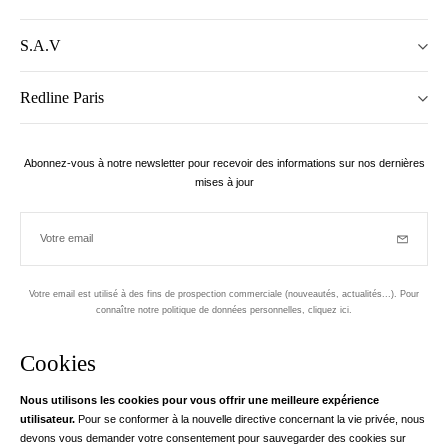
S.A.V
Redline Paris
Abonnez-vous à notre newsletter pour recevoir des informations sur nos dernières
mises à jour
Votre email
Inscriptio
Votre email est utilisé à des fins de prospection commerciale (nouveautés, actualités...). Pour
connaître notre politique de données personnelles,
cliquez ici
.
Newsletter
Cookies
Conçu dans le 1er arrondissement, à Paris
Nous utilisons les cookies pour vous offrir une meilleure expérience
utilisateur.
Pour se conformer à la nouvelle directive concernant la vie privée, nous
Votre adresse email
en savoir pl
devons vous demander votre consentement pour sauvegarder des cookies sur