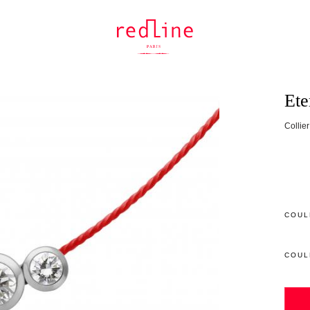
Ete
Collier
COUL
COUL