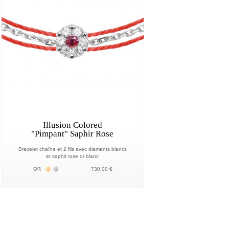
Illusion Colored
"Pimpant" Saphir Rose
Bracelet chaîne et 2 fils avec diamants blancs
et saphir rose or blanc
Жёлтое золото 18К
Белое золото 18К
OR
730,00 €