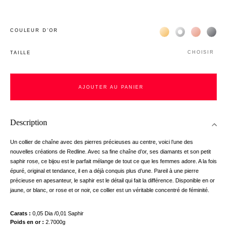
Жёлтое золото 18К
Белое золото 1
Розовое з
Чёр
COULEUR D’OR
CHOISIR
TAILLE
AJOUTER AU PANIER
Description
Un collier de chaîne avec des pierres précieuses au centre, voici l’une des
nouvelles créations de Redline. Avec sa fine chaîne d’or, ses diamants et son petit
saphir rose, ce bijou est le parfait mélange de tout ce que les femmes adore. A la fois
épuré, original et tendance, il en a déjà conquis plus d’une. Pareil à une pierre
précieuse en apesanteur, le saphir est le détail qui fait la différence. Disponible en or
jaune, or blanc, or rose et or noir, ce collier est un véritable concentré de féminité.
Carats
0,05 Dia /0,01 Saphir
Poids en or
2.7000g