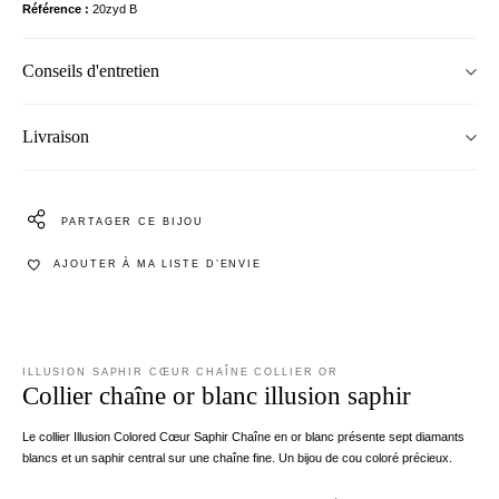
Référence
20zyd B
Conseils d'entretien
Livraison
PARTAGER CE BIJOU
AJOUTER À MA LISTE D’ENVIE
ILLUSION SAPHIR CŒUR CHAÎNE COLLIER OR
Collier chaîne or blanc illusion saphir
Le collier Illusion Colored Cœur Saphir Chaîne en or blanc présente sept diamants
blancs et un saphir central sur une chaîne fine. Un bijou de cou coloré précieux.