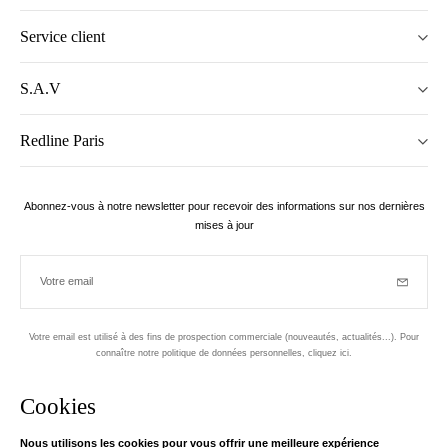
Service client
S.A.V
Redline Paris
Abonnez-vous à notre newsletter pour recevoir des informations sur nos dernières
mises à jour
Votre email
Inscriptio
Votre email est utilisé à des fins de prospection commerciale (nouveautés, actualités...). Pour
connaître notre politique de données personnelles,
cliquez ici
.
Newsletter
Cookies
Conçu dans le 1er arrondissement, à Paris
Nous utilisons les cookies pour vous offrir une meilleure expérience