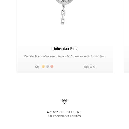
Bohemian Pure
Bracelet fil et chaîne avec diamant 0.10 carat en serti clos or blanc
Жёлтое золото 18К
Белое золото 18К
Розовое золото 18К
OR
955,00 €
GARANTIE REDLINE
Or et diamants certifiés