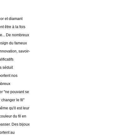
 or et diamant
t être à la fois
sse... De nombreux
design du fameux
nnovation, savoir-
ificatifs
a séduit
portent nos
mbreux
er "ne pouvant se
changer le fil"
ême qu'il est leur
couleur du fil en
passer. Des bijoux
ortent au