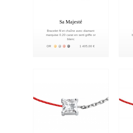
Sa Majesté
Bracelet fil et chaîne avec diamant
marquise 0.20 carat en serti griffe or
b
blanc
Жёлтое золото 18К
Белое золото 18К
Розовое золото 18К
Чёрное золото 18К
OR
1 405,00 €