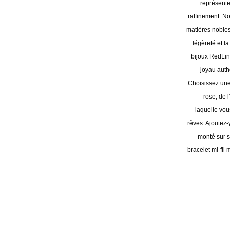
représenten
raffinement. No
matières nobles
légèreté et la
bijoux RedLine
joyau auth
Choisissez une 
rose, de l
laquelle vou
rêves. Ajoutez-
monté sur se
bracelet mi-fil