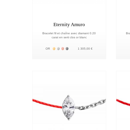
Eternity Amuro
Bracelet fil et chaîne avec diamant 0.20
Bra
carat en serti clos or blanc
Жёлтое золото 18К
Белое золото 18К
Розовое золото 18К
Чёрное золото 18К
OR
1 305,00 €