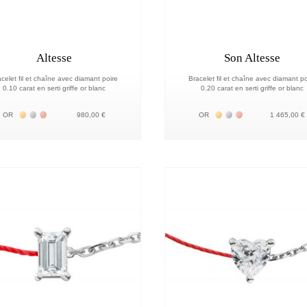
Altesse
Son Altesse
celet fil et chaîne avec diamant poire
Bracelet fil et chaîne avec diamant po
0.10 carat en serti griffe or blanc
0.20 carat en serti griffe or blanc
Жёлтое золото 18К
Белое золото 18К
Розовое золото 18К
Жёлтое золото 18К
Белое золото 18К
Розовое золото 
OR
980,00 €
OR
1 465,00 €