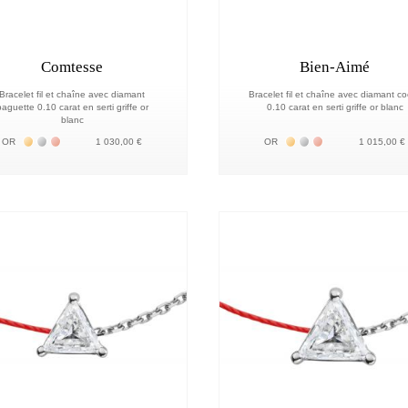
Comtesse
Bien-Aimé
Bracelet fil et chaîne avec diamant
Bracelet fil et chaîne avec diamant c
aguette 0.10 carat en serti griffe or
0.10 carat en serti griffe or blanc
blanc
Жёлтое золото 18К
Белое золото 18К
Розовое золото 18К
Жёлтое золото 18К
Белое золото 18К
Розовое золото 
OR
1 030,00 €
OR
1 015,00 €