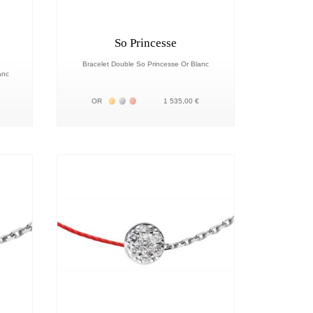
So Princesse
Bracelet Double So Princesse Or Blanc
lanc
18К
Жёлтое золото 18К
Белое золото 18К
Розовое золото 18К
OR
1 535,00 €