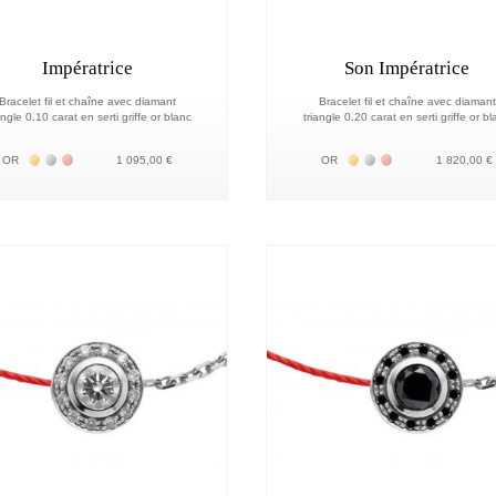
Impératrice
Son Impératrice
Bracelet fil et chaîne avec diamant
Bracelet fil et chaîne avec diamant
angle 0.10 carat en serti griffe or blanc
triangle 0.20 carat en serti griffe or b
Жёлтое золото 18К
Белое золото 18К
Розовое золото 18К
Жёлтое золото 18К
Белое золото 18К
Розовое золото 
OR
1 095,00 €
OR
1 820,00 €