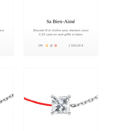
Sa Bien-Aimé
oeur
Bracelet fil et chaîne avec diamant coeur
0.20 carat en serti griffe or blanc
18К
Жёлтое золото 18К
Белое золото 18К
Розовое золото 18К
OR
1 520,00 €