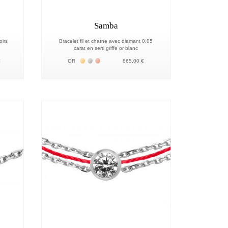
Samba
oirs
Bracelet fil et chaîne avec diamant 0.05
carat en serti griffe or blanc
8К
 18К
Жёлтое золото 18К
Белое золото 18К
Розовое золото 18К
€
OR
865,00 €