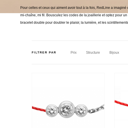
Pour celles et ceux qui aiment avoir tout à la fois, RedLine a imaginé 
mi-chaîne, mi fil. Bousculez les codes de la joaillerie et optez pour un
bracelet double pour doubler le plaisir, la lumière, et les scintillements
Prix
Structure
Bijoux
FILTRER PAR