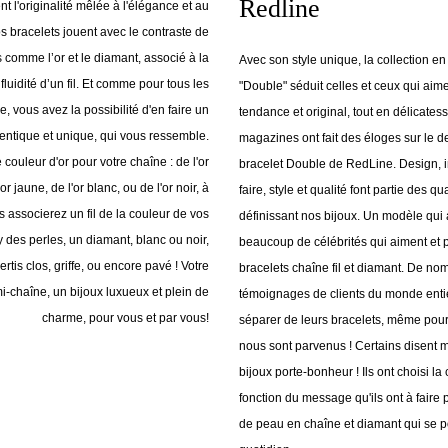
Redline
t l'originalité mêlée à l'élégance et au
s bracelets jouent avec le contraste de
 comme l’or et le diamant, associé à la
Avec son style unique, la collection en
 fluidité d’un fil. Et comme pour tous les
"Double" séduit celles et ceux qui aimen
, vous avez la possibilité d'en faire un
tendance et original, tout en délicate
entique et unique, qui vous ressemble.
magazines ont fait des éloges sur le 
couleur d'or pour votre chaîne : de l'or
bracelet Double de RedLine. Design, i
'or jaune, de l'or blanc, ou de l'or noir, à
faire, style et qualité font partie des qual
s associerez un fil de la couleur de vos
définissant nos bijoux. Un modèle qui 
y des perles, un diamant, blanc ou noir,
beaucoup de célébrités qui aiment et 
rtis clos, griffe, ou encore pavé ! Votre
bracelets chaîne fil et diamant. De no
 mi-chaîne, un bijoux luxueux et plein de
témoignages de clients du monde enti
charme, pour vous et par vous!
séparer de leurs bracelets, même pour 
nous sont parvenus ! Certains disent m
bijoux porte-bonheur ! Ils ont choisi la 
fonction du message qu'ils ont à faire 
de peau en chaîne et diamant qui se p