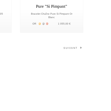
Pure "Si Pimpant"
.05
Bracelet Chaîne Pure Si Pimpant Or
Blanc
18К
Жёлтое золото 18К
Белое золото 18К
Розовое золото 18К
OR
1 055,00 €
Vous lisez actuellement la page
Page
Page
Page
Page
Page
SUIVANT