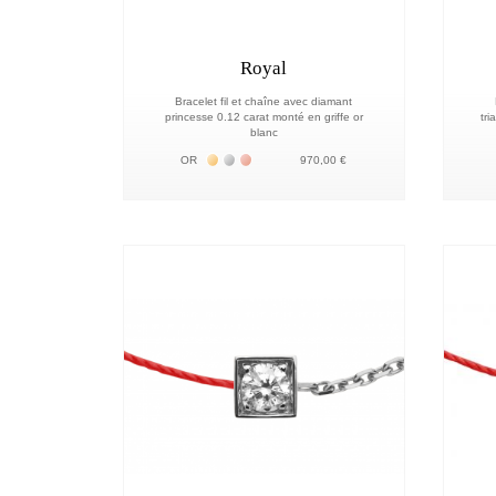
Royal
Bracelet fil et chaîne avec diamant
princesse 0.12 carat monté en griffe or
tri
blanc
Жёлтое золото 18К
Белое золото 18К
Розовое золото 18К
OR
970,00 €