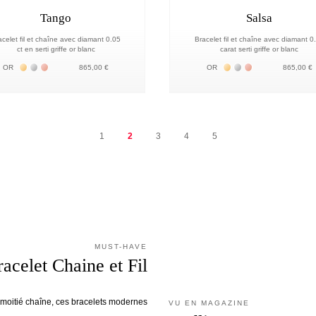
Tango
Salsa
acelet fil et chaîne avec diamant 0.05
Bracelet fil et chaîne avec diamant 0
ct en serti griffe or blanc
carat serti griffe or blanc
Жёлтое золото 18К
Белое золото 18К
Розовое золото 18К
Жёлтое золото 18К
Белое золото 18К
Розовое золото 
OR
865,00 €
OR
865,00 €
1
2
3
4
5
MUST-HAVE
racelet Chaine et Fil
l, moitié chaîne, ces bracelets modernes
VU EN MAGAZINE