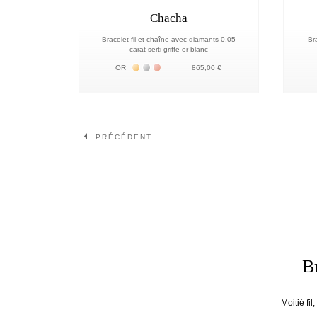
Chacha
Bracelet fil et chaîne avec diamants 0.05
Br
carat serti griffe or blanc
Жёлтое золото 18К
Белое золото 18К
Розовое золото 18К
OR
865,00 €
Page
Page
PRÉCÉDENT
B
Moitié fi