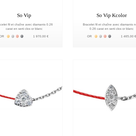
So Vip
So Vip Kcolor
celet fil et chaîne avec diamants 0.26
Bracelet fil et chaîne avec diamants n
carat en serti clos or blanc
0.26 carat en serti clos or blanc
Жёлтое золото 18К
Белое золото 18К
Розовое золото 18К
Чёрное золото 18К
Жёлтое золото 18К
Белое золото 18К
Розовое золото 1
Чёрное золото
OR
1 970,00 €
OR
1 465,00 