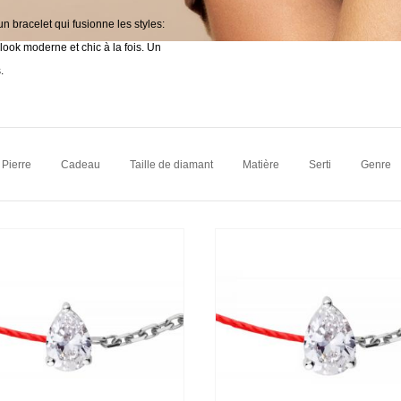
un bracelet qui fusionne les styles:
 look moderne et chic à la fois. Un
.
Pierre
Cadeau
Taille de diamant
Matière
Serti
Genre