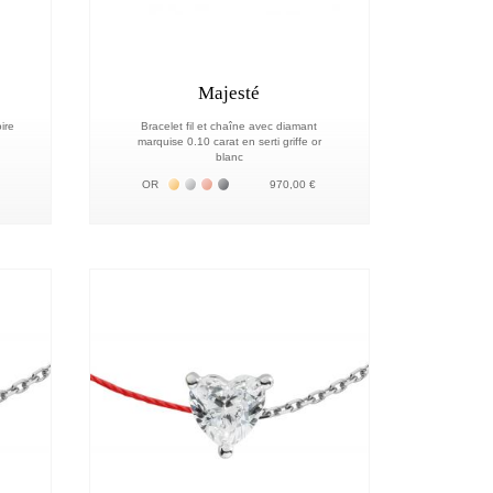
Majesté
ire
Bracelet fil et chaîne avec diamant
marquise 0.10 carat en serti griffe or
blanc
Жёлтое золото 18К
Белое золото 18К
Розовое золото 18К
Чёрное золото 18К
18К
OR
970,00 €