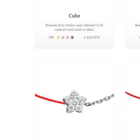
Cube
Bracelet fil et chaîne avec diamant 0.10
Bra
carat en serti carré or blanc
Жёлтое золото 18К
Белое золото 18К
Розовое золото 18К
Чёрное золото 18К
OR
1 015,00 €