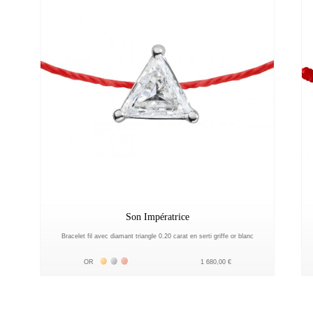
Son Impératrice
Bracelet fil avec diamant triangle 0.20 carat en serti griffe or blanc
Жёлтое золото 18К
Белое золото 18К
Розовое золото 18К
OR
1 680,00 €