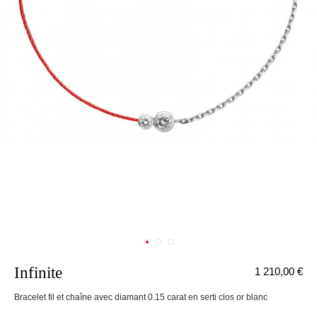
Infinite
1 210,00 €
nnecter
Bracelet fil et chaîne avec diamant 0.15 carat en serti clos or blanc