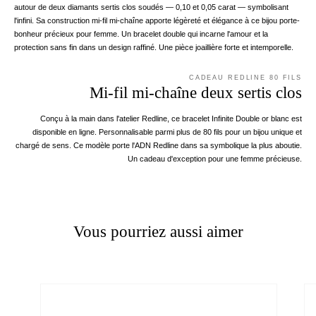
autour de deux diamants sertis clos soudés — 0,10 et 0,05 carat — symbolisant
l'infini. Sa construction mi-fil mi-chaîne apporte légèreté et élégance à ce bijou porte-
bonheur précieux pour femme. Un bracelet double qui incarne l'amour et la
protection sans fin dans un design raffiné. Une pièce joaillière forte et intemporelle.
CADEAU REDLINE 80 FILS
Mi-fil mi-chaîne deux sertis clos
Conçu à la main dans l'atelier Redline, ce bracelet Infinite Double or blanc est
disponible en ligne. Personnalisable parmi plus de 80 fils pour un bijou unique et
chargé de sens. Ce modèle porte l'ADN Redline dans sa symbolique la plus aboutie.
Un cadeau d'exception pour une femme précieuse.
Vous pourriez aussi aimer