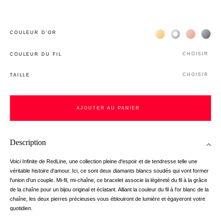
Жёлтое золото 18К
Белое золото 1
Розовое з
Чёр
COULEUR D’OR
CHOISIR
COULEUR DU FIL
CHOISIR
TAILLE
AJOUTER AU PANIER
Description
Voici Infinite de RedLine, une collection pleine d'espoir et de tendresse telle une
véritable histoire d'amour. Ici, ce sont deux diamants blancs soudés qui vont former
l'union d'un couple. Mi-fil, mi-chaîne, ce bracelet associe la légèreté du fil à la grâce
de la chaîne pour un bijou original et éclatant. Alliant la couleur du fil à l'or blanc de la
chaîne, les deux pierres précieuses vous éblouiront de lumière et égayeront votre
quotidien.