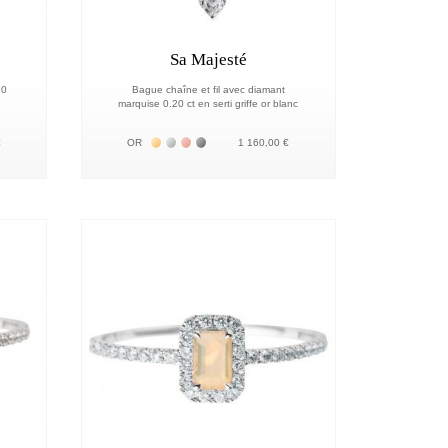
Sa Majesté
20
Bague chaîne et fil avec diamant
marquise 0.20 ct en serti griffe or blanc
8К
 18К
Жёлтое золото 18К
Белое золото 18К
Розовое золото 18К
Чёрное золото 18К
€
OR
1 160,00 €