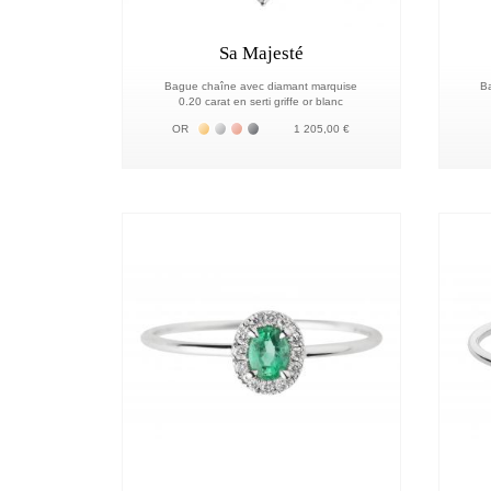
Sa Majesté
Bague chaîne avec diamant marquise
Ba
0.20 carat en serti griffe or blanc
Жёлтое золото 18К
Белое золото 18К
Розовое золото 18К
Чёрное золото 18К
OR
1 205,00 €