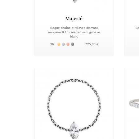
Majesté
Bague chaîne et fil avec diamant
Ba
marquise 0.10 carat en serti griffe or
blanc
Жёлтое золото 18К
Белое золото 18К
Розовое золото 18К
Чёрное золото 18К
OR
725,00 €