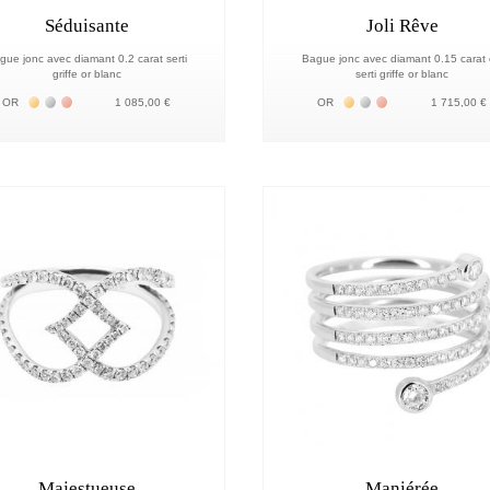
Séduisante
Joli Rêve
gue jonc avec diamant 0.2 carat serti
Bague jonc avec diamant 0.15 carat
griffe or blanc
serti griffe or blanc
Жёлтое золото 18К
Белое золото 18К
Розовое золото 18К
Жёлтое золото 18К
Белое золото 18К
Розовое золото 
OR
1 085,00 €
OR
1 715,00 €
Majestueuse
Maniérée