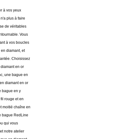
r à vos yeux
n'a plus à faire
e de véritables
ontournable. Vous
ant à vos boucles
r en diamant, et
mantée. Choisissez
 diamant en or
nc, une bague en
 en diamant en or
e bague en y
fil rouge et en
et moitié chaîne en
re bague RedLine
ou qui vous
t notre atelier