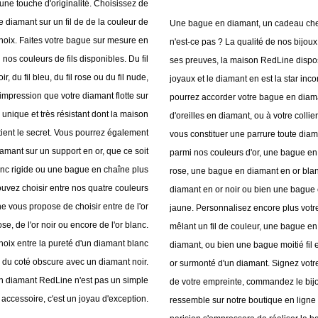
une touche d'originalité. Choisissez de
e diamant sur un fil de de la couleur de
Une bague en diamant, un cadeau che
choix. Faites votre bague sur mesure en
n'est-ce pas ? La qualité de nos bijoux 
 nos couleurs de fils disponibles. Du fil
ses preuves, la maison RedLine dispos
oir, du fil bleu, du fil rose ou du fil nude,
joyaux et le diamant en est la star inc
impression que votre diamant flotte sur
pourrez accorder votre bague en diam
il unique et très résistant dont la maison
d'oreilles en diamant, ou à votre collie
ient le secret. Vous pourrez également
vous constituer une parrure toute dia
iamant sur un support en or, que ce soit
parmi nos couleurs d'or, une bague en
nc rigide ou une bague en chaîne plus
rose, une bague en diamant en or bla
ouvez choisir entre nos quatre couleurs
diamant en or noir ou bien une bague
ne vous propose de choisir entre de l'or
jaune. Personnalisez encore plus votr
ose, de l'or noir ou encore de l'or blanc.
mêlant un fil de couleur, une bague en 
choix entre la pureté d'un diamant blanc
diamant, ou bien une bague moitié fil 
e du coté obscure avec un diamant noir.
or surmonté d'un diamant. Signez vot
n diamant RedLine n'est pas un simple
de votre empreinte, commandez le bij
accessoire, c'est un joyau d'exception.
ressemble sur notre boutique en ligne e