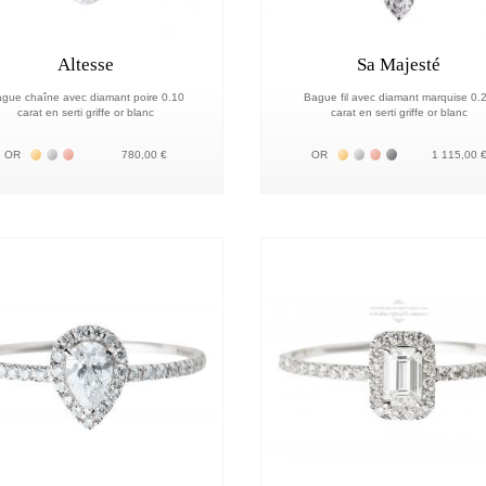
Altesse
Sa Majesté
gue chaîne avec diamant poire 0.10
Bague fil avec diamant marquise 0.
carat en serti griffe or blanc
carat en serti griffe or blanc
Жёлтое золото 18К
Белое золото 18К
Розовое золото 18К
Жёлтое золото 18К
Белое золото 18К
Розовое золото 1
Чёрное золото
OR
780,00 €
OR
1 115,00 