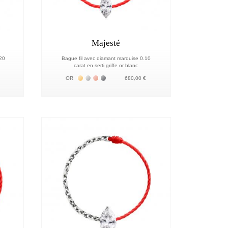
Majesté
.20
Bague fil avec diamant marquise 0.10
carat en serti griffe or blanc
18К
Жёлтое золото 18К
Белое золото 18К
Розовое золото 18К
Чёрное золото 18К
OR
680,00 €