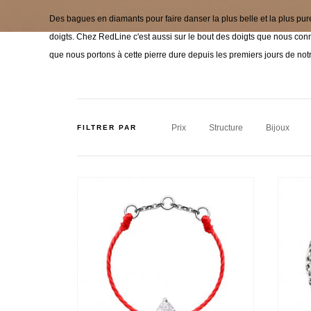
Des bagues en diamants pour faire danser la plus belle et la plus pur
doigts. Chez RedLine c'est aussi sur le bout des doigts que nous co
que nous portons à cette pierre dure depuis les premiers jours de not
Prix
Structure
Bijoux
FILTRER PAR