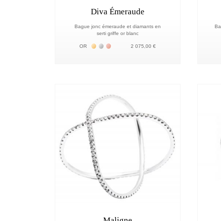
Diva Émeraude
Bague jonc émeraude et diamants en
Ba
serti griffe or blanc
Жёлтое золото 18К
Белое золото 18К
Розовое золото 18К
OR
2 075,00 €
Maligne