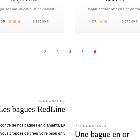
gue or blanc Majestueuse en diamant
Bague or blanc Maniérée en diama
Жёлтое золото 18К
Белое золото 18К
Розовое золото 18К
Жёлтое золото 18К
Белое золото 18К
OR
3 315,00 €
OR
6 075,00 €
2
3
4
5
6
RENCONTREZ
Les bagues RedLine
encontre de nos bagues en diamants. La
PERSONALISEZ
Une bague en or
ous propose de créer votre bijou en y