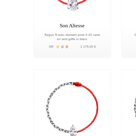
Son Altesse
Bague fil avec diamant poire 0.20 carat
D
en serti griffe or blanc
Жёлтое золото 18К
Белое золото 18К
Розовое золото 18К
OR
1 175,00 €