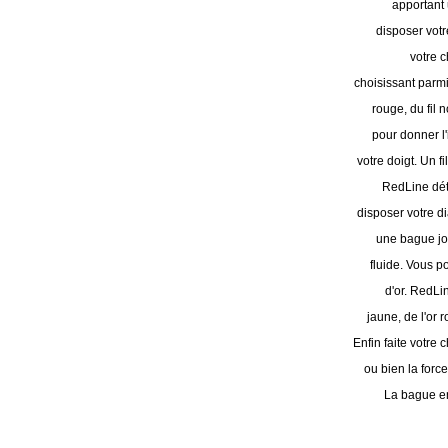
apportant 
disposer votr
votre 
choisissant parmi
rouge, du fil n
pour donner l'
votre doigt. Un f
RedLine dét
disposer votre d
une bague jo
fluide. Vous p
d'or. RedLi
jaune, de l'or r
Enfin faite votre 
ou bien la forc
La bague e