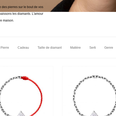
e des pierres sur le bout de vos
nnaissons les diamants. L'amour
re maison.
Pierre
Cadeau
Taille de diamant
Matière
Serti
Genre