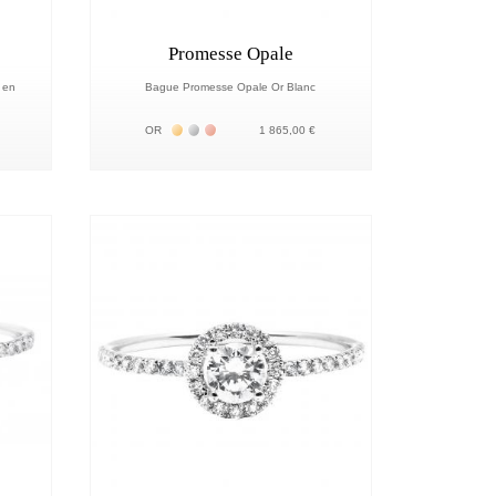
Promesse Opale
 en
Bague Promesse Opale Or Blanc
18К
Жёлтое золото 18К
Белое золото 18К
Розовое золото 18К
OR
1 865,00 €