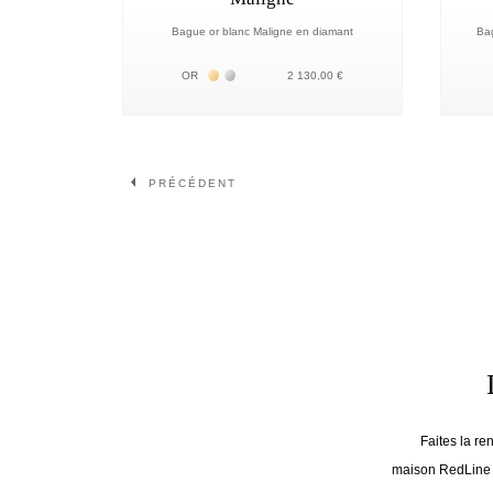
Bague or blanc Maligne en diamant
Ba
Жёлтое золото 18К
Белое золото 18К
OR
2 130,00 €
Page
Page
PRÉCÉDENT
Faites la r
maison RedLine v