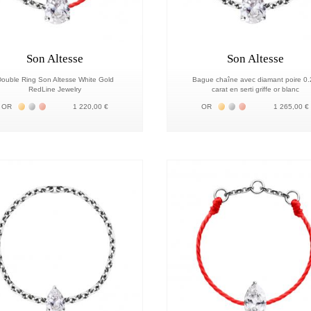
Son Altesse
Son Altesse
ouble Ring Son Altesse White Gold
Bague chaîne avec diamant poire 0
RedLine Jewelry
carat en serti griffe or blanc
Жёлтое золото 18К
Белое золото 18К
Розовое золото 18К
Жёлтое золото 18К
Белое золото 18К
Розовое золото 
OR
1 220,00 €
OR
1 265,00 €