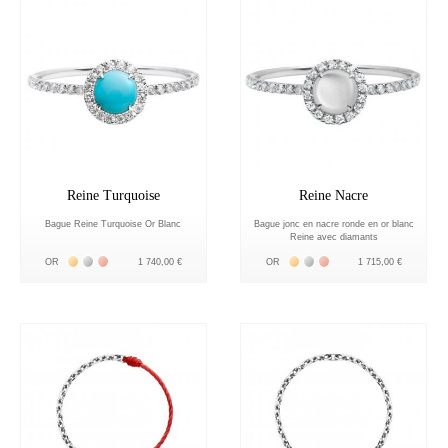
Reine Turquoise
Reine Nacre
Bague Reine Turquoise Or Blanc
Bague jonc en nacre ronde en or blanc
Reine avec diamants
Жёлтое золото 18К
Белое золото 18К
Розовое золото 18К
Жёлтое золото 18К
Белое золото 18К
Розовое золото 18К
OR
1 740,00 €
OR
1 715,00 €