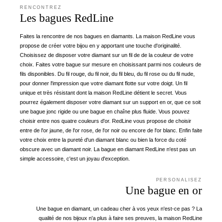
RENCONTREZ
Les bagues RedLine
Faites la rencontre de nos bagues en diamants. La maison RedLine vous
propose de créer votre bijou en y apportant une touche d'originalité.
Choisissez de disposer votre diamant sur un fil de de la couleur de votre
choix. Faites votre bague sur mesure en choisissant parmi nos couleurs de
fils disponibles. Du fil rouge, du fil noir, du fil bleu, du fil rose ou du fil nude,
pour donner l'impression que votre diamant flotte sur votre doigt. Un fil
unique et très résistant dont la maison RedLine détient le secret. Vous
pourrez également disposer votre diamant sur un support en or, que ce soit
une bague jonc rigide ou une bague en chaîne plus fluide. Vous pouvez
choisir entre nos quatre couleurs d'or. RedLine vous propose de choisir
entre de l'or jaune, de l'or rose, de l'or noir ou encore de l'or blanc. Enfin faite
votre choix entre la pureté d'un diamant blanc ou bien la force du coté
obscure avec un diamant noir. La bague en diamant RedLine n'est pas un
simple accessoire, c'est un joyau d'exception.
PERSONALISEZ
Une bague en or
Une bague en diamant, un cadeau cher à vos yeux n'est-ce pas ? La
qualité de nos bijoux n'a plus à faire ses preuves, la maison RedLine