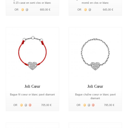
0.15 carat en serti clos or blanc
monté en clos or blanc
Жёлтое золото 18К
Белое золото 18К
Жёлтое золото 18К
Белое золото 18К
OR
600,00 €
OR
645,00 €
Joli Cœur
Joli Cœur
Bague fil coeur or blanc pavé diamant
Bague chaîne coeur or blanc pavé
diamant
Жёлтое золото 18К
Белое золото 18К
Розовое золото 18К
Жёлтое золото 18К
Белое золото 18К
Розовое золото 18К
OR
705,00 €
OR
795,00 €