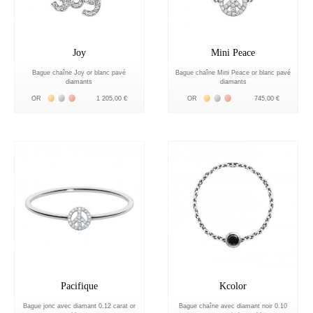
Joy
Mini Peace
Bague chaîne Joy or blanc pavé
Bague chaîne Mini Peace or blanc pavé
diamants
diamants
Жёлтое золото 18К
Белое золото 18К
Розовое золото 18К
Жёлтое золото 18К
Белое золото 18К
Розовое золото 18К
OR
1 205,00 €
OR
745,00 €
Pacifique
Kcolor
Bague jonc avec diamant 0.12 carat or
Bague chaîne avec diamant noir 0.10