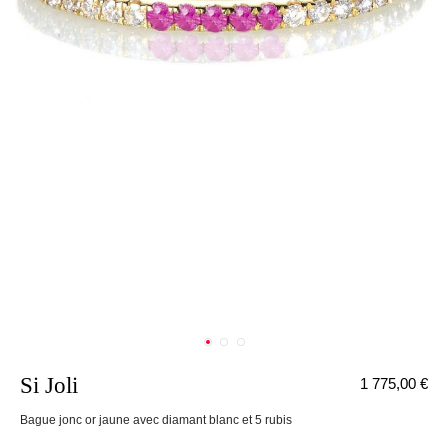
Si Joli
1 775,00 €
nnecter
Bague jonc or jaune avec diamant blanc et 5 rubis