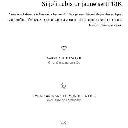
Si joli rubis or jaune serti 18K
Née dans l'atelier Redline, cette bague Si Joli or jaune rubis est disponible en ligne.
Ce modèle reflète l'ADN Redline dans sa version colorée et lumineuse. Un cadeau
festif. Un bijou précieux.
GARANTIE REDLINE
Or et diamants certifiés
LIVRAISON DANS LE MONDE ENTIER
Avec suivi de commande