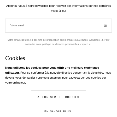
Abonnez-vous à notre newsletter pour recevoir des informations sur nos dernières
mises à jour
Votre email
Inscriptio
Votre email est utilisé à des fins de prospection commerciale (nouveautés, actualités...). Pour
connaître notre politique de données personnelles,
cliquez ici
.
Newsletter
Cookies
Conçu dans le 1er arrondissement, à Paris
Nous utilisons les cookies pour vous offrir une meilleure expérience
utilisateur.
Pour se conformer à la nouvelle directive concernant la vie privée, nous
Votre adresse email
en savoir pl
devons vous demander votre consentement pour sauvegarder des cookies sur
Instagram
Facebook
Twitter
Pinterest
YouTube
votre ordinateur.
Votre e-mail nous sert exclusivement à vous adresser les informations de
RedLine. Conformément à la loi, vous disposez d'un droit d'accès, de
rectifications et d'opposition à vos données personnelles. Conformément à la
AUTORISER LES COOKIES
© Creaddict - Tous droits réservés
loi, vous disposez d'un droit d'accès, de rectifications et d'opposition à vos
CGV
| Mentions Légales
| Données Personnelles
| Cookies
| Retour
données personnelles.
EN SAVOIR PLUS
AJOUTER AU PANIER