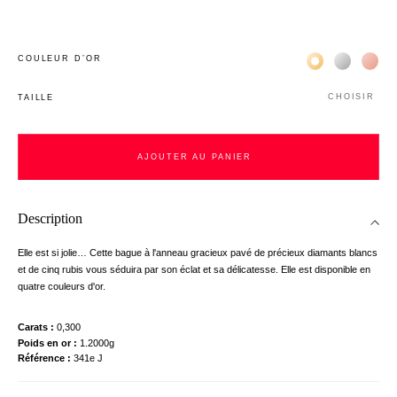
Жёлтое золото 
Белое зол
Роз
COULEUR D’OR
CHOISIR
TAILLE
AJOUTER AU PANIER
Description
Elle est si jolie… Cette bague à l'anneau gracieux pavé de précieux diamants blancs
et de cinq rubis vous séduira par son éclat et sa délicatesse. Elle est disponible en
quatre couleurs d'or.
Carats
0,300
Poids en or
1.2000g
Référence
341e J