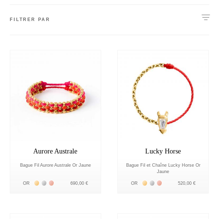
FILTRER PAR
Aurore Australe
Lucky Horse
Bague Fil Aurore Australe Or Jaune
Bague Fil et Chaîne Lucky Horse Or
Jaune
Жёлтое золото 18К
Белое золото 18К
Розовое золото 18К
Жёлтое золото 18К
Белое золото 18К
Розовое золото 18К
OR
690,00 €
OR
520,00 €
nnecter