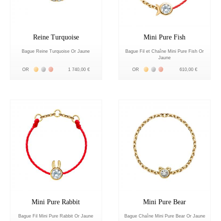
Reine Turquoise
Mini Pure Fish
Bague Reine Turquoise Or Jaune
Bague Fil et Chaîne Mini Pure Fish Or
Jaune
Жёлтое золото 18К
Белое золото 18К
Розовое золото 18К
Жёлтое золото 18К
Белое золото 18К
Розовое золото 18К
OR
1 740,00 €
OR
610,00 €
Mini Pure Rabbit
Mini Pure Bear
Bague Fil Mini Pure Rabbit Or Jaune
Bague Chaîne Mini Pure Bear Or Jaune