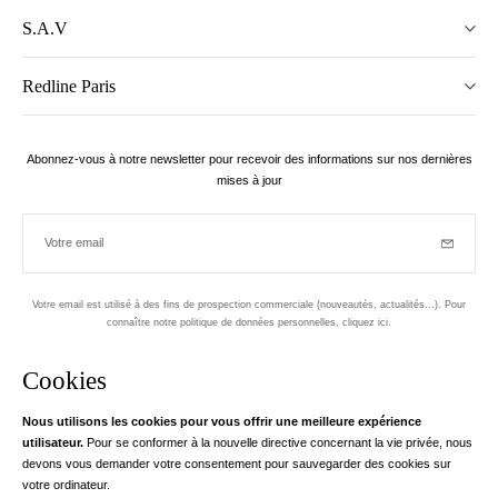
S.A.V
Redline Paris
Abonnez-vous à notre newsletter pour recevoir des informations sur nos dernières
mises à jour
Votre email
Inscriptio
Votre email est utilisé à des fins de prospection commerciale (nouveautés, actualités...). Pour
connaître notre politique de données personnelles,
cliquez ici
.
Newsletter
Cookies
Conçu dans le 1er arrondissement, à Paris
Nous utilisons les cookies pour vous offrir une meilleure expérience
utilisateur.
Pour se conformer à la nouvelle directive concernant la vie privée, nous
Votre adresse email
en savoir pl
devons vous demander votre consentement pour sauvegarder des cookies sur
Instagram
Facebook
Twitter
Pinterest
YouTube
votre ordinateur.