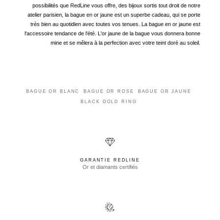
possibilités que RedLine vous offre, des bijoux sortis tout droit de notre
atelier parisien, la bague en or jaune est un superbe cadeau, qui se porte
très bien au quotidien avec toutes vos tenues. La bague en or jaune est
l'accessoire tendance de l'été. L'or jaune de la bague vous donnera bonne
mine et se mêlera à la perfection avec votre teint doré au soleil.
BAGUE OR BLANC
BAGUE OR ROSE
BAGUE OR JAUNE
BLACK GOLD RING
GARANTIE REDLINE
Or et diamants certifiés