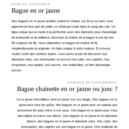
GAGE DE CONSTANCE
Bague en or jaune
Nos bagues en or jaune qu'elles soient en chaine, sur fil ou sur jonc vous
apporteront leur part de soleil, ce métal qui coule dans le sang des rois. Un
bijou unique qui se marie à la perfection avec des diamants pour d'avantage
de luminosité et de brillance. Associez la chaîne de la bague à une de nos
80 couleurs de fils. Vous obtiendrez un bague mi-chaîne mi-fil,
resplendissante et originale. Un bijou unique à notre maison. Et si lvous
voulez sortir des sentiers battus, vous aurez la joie de découvrir nos
diamants noirs, nos émeraudes ou encore nos rubis, nos saphirs, nos
turquoises, nos opales, nos nacres, nos malachites, et bien davantage
encore.
ESSENCE DE RAFFINEMENT
Bague chainette en or jaune ou jonc ?
Un or jaune merveilleux vient se poser sur vos doigts. Des bagues en or
jaune pour tous les goûts, des bagues en or jaune pour un cadeau aux
personnes les plus chers à vos yeux. Une bague en or jaune pour vous
faire plaisir et suivre vos désirs. Des bagues en or jaune et en diamants
blancs, des bagues en or jaune et diamants noirs. Des rubis, des
emeraudes, des saphirs sur une bague en or jaune. Une multitude de