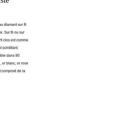
ste
u diamant sur fil
 Sur fil ou sur
rti clos est comme
 scintillant.
nible dans 80
, or blanc, or rose
est composé de la