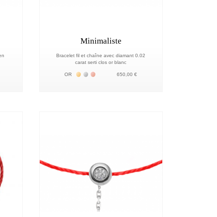
Minimaliste
en
Bracelet fil et chaîne avec diamant 0.02
carat serti clos or blanc
18К
 18К
Жёлтое золото 18К
Белое золото 18К
Розовое золото 18К
OR
650,00 €