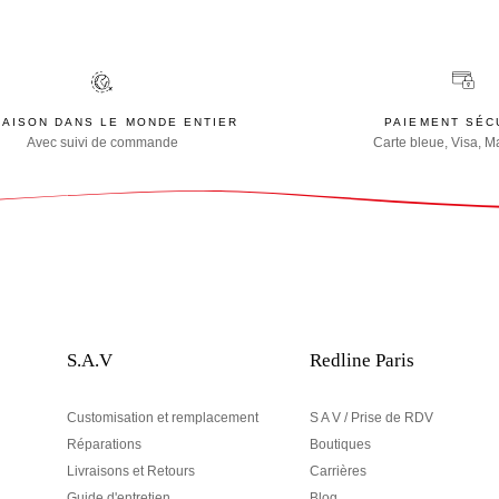
RAISON DANS LE MONDE ENTIER
PAIEMENT SÉC
Avec suivi de commande
Carte bleue, Visa, M
S.A.V
Redline Paris
Customisation et remplacement
S A V / Prise de RDV
Réparations
Boutiques
Livraisons et Retours
Carrières
Guide d'entretien
Blog