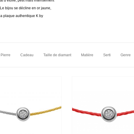
at d’étoile, petit mais intensément
. Le bijou se décline en or jaune,
e la plaque authentique K by
Pierre
Cadeau
Taille de diamant
Matière
Serti
Genre