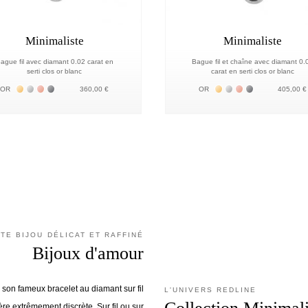
Minimaliste
Minimaliste
ague fil avec diamant 0.02 carat en
Bague fil et chaîne avec diamant 0.
serti clos or blanc
carat en serti clos or blanc
Жёлтое золото 18К
Белое золото 18К
Розовое золото 18К
Чёрное золото 18К
Жёлтое золото 18К
Белое золото 18К
Розовое золото 
Чёрное золото
OR
360,00 €
OR
405,00 €
STE BIJOU DÉLICAT ET RAFFINÉ
Bijoux d'amour
 son fameux bracelet au diamant sur fil
L'UNIVERS REDLINE
re extrêmement discrète. Sur fil ou sur