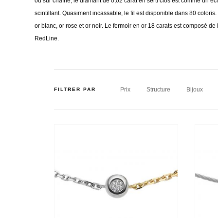
ou sur chaîne, le diamant de 0,02 carat en serti clos est comme un écl
scintillant. Quasiment incassable, le fil est disponible dans 80 coloris
or blanc, or rose et or noir. Le fermoir en or 18 carats est composé d
RedLine.
Prix
Structure
Bijoux
FILTRER PAR