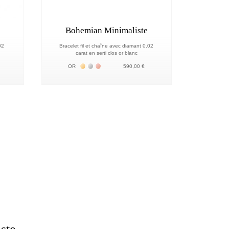
Bohemian Minimaliste
02
Bracelet fil et chaîne avec diamant 0.02
carat en serti clos or blanc
18К
 18К
Жёлтое золото 18К
Белое золото 18К
Розовое золото 18К
OR
590,00 €