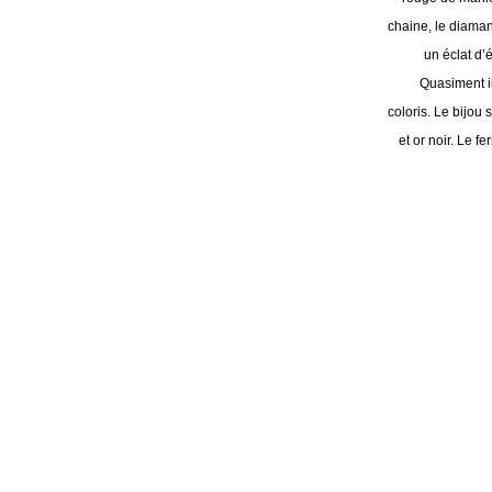
chaine, le diaman
un éclat d’é
Quasiment in
coloris. Le bijou 
et or noir. Le f