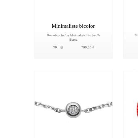
Minimaliste bicolor
Bracelet chaîne Minimaliste bicolor Or
Br
Blanc
Белое золото 18К
OR
790,00 €