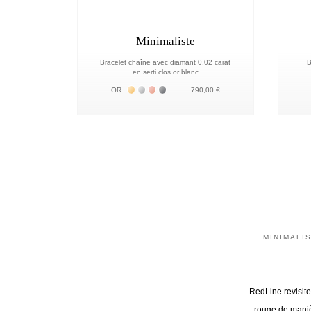
Minimaliste
Bracelet chaîne avec diamant 0.02 carat
B
en serti clos or blanc
Жёлтое золото 18К
Белое золото 18К
Розовое золото 18К
Чёрное золото 18К
OR
790,00 €
MINIMALI
RedLine revisite
rouge de maniè