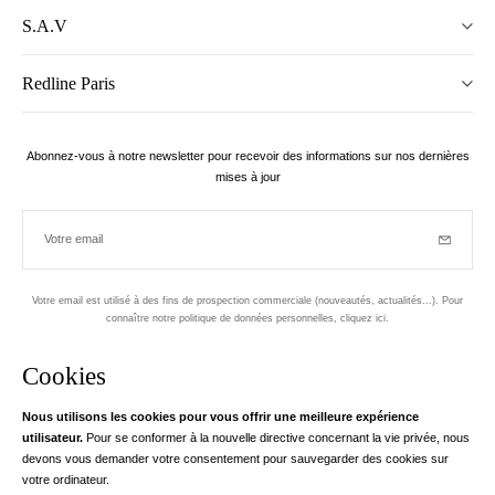
S.A.V
Redline Paris
Abonnez-vous à notre newsletter pour recevoir des informations sur nos dernières
mises à jour
Votre email
Inscriptio
Votre email est utilisé à des fins de prospection commerciale (nouveautés, actualités...). Pour
connaître notre politique de données personnelles,
cliquez ici
.
Newsletter
Cookies
Conçu dans le 1er arrondissement, à Paris
Nous utilisons les cookies pour vous offrir une meilleure expérience
utilisateur.
Pour se conformer à la nouvelle directive concernant la vie privée, nous
Votre adresse email
en savoir pl
devons vous demander votre consentement pour sauvegarder des cookies sur
Instagram
Facebook
Twitter
Pinterest
YouTube
votre ordinateur.