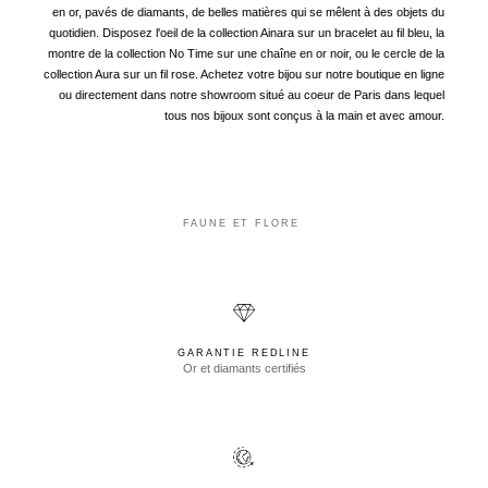
en or, pavés de diamants, de belles matières qui se mêlent à des objets du
quotidien. Disposez l'oeil de la collection Ainara sur un bracelet au fil bleu, la
montre de la collection No Time sur une chaîne en or noir, ou le cercle de la
collection Aura sur un fil rose. Achetez votre bijou sur notre boutique en ligne
ou directement dans notre showroom situé au coeur de Paris dans lequel
tous nos bijoux sont conçus à la main et avec amour.
FAUNE ET FLORE
GARANTIE REDLINE
Or et diamants certifiés