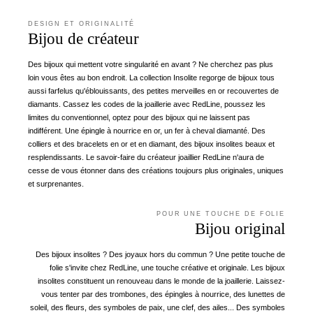
DESIGN ET ORIGINALITÉ
Bijou de créateur
Des bijoux qui mettent votre singularité en avant ? Ne cherchez pas plus
loin vous êtes au bon endroit. La collection Insolite regorge de bijoux tous
aussi farfelus qu'éblouissants, des petites merveilles en or recouvertes de
diamants. Cassez les codes de la joaillerie avec RedLine, poussez les
limites du conventionnel, optez pour des bijoux qui ne laissent pas
indifférent. Une épingle à nourrice en or, un fer à cheval diamanté. Des
colliers et des bracelets en or et en diamant, des bijoux insolites beaux et
resplendissants. Le savoir-faire du créateur joaillier RedLine n'aura de
cesse de vous étonner dans des créations toujours plus originales, uniques
et surprenantes.
POUR UNE TOUCHE DE FOLIE
Bijou original
Des bijoux insolites ? Des joyaux hors du commun ? Une petite touche de
folie s'invite chez RedLine, une touche créative et originale. Les bijoux
insolites constituent un renouveau dans le monde de la joaillerie. Laissez-
vous tenter par des trombones, des épingles à nourrice, des lunettes de
soleil, des fleurs, des symboles de paix, une clef, des ailes... Des symboles