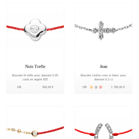
Nois Trefle
Jean
Bracelet fil trèfle avec diamant 0.05
Bracelet chaîne croix or blanc avec
carat en argent 925
diamant 0.2 ct
Серебро
Жёлтое золото 18К
Белое золото 18К
Розовое золото 18К
OR
300,00 €
OR
1 790,00 €