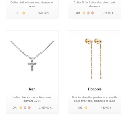
Collier chaîne boule avec diamant or
Collier fil fer à cheval or blanc pavé
jaune
diamants
Жёлтое золото 18К
Жёлтое золото 18К
Белое золото 18К
Розовое золото 18К
OR
925,00 €
OR
725,00 €
Jean
Honorée
Collier chaîne croix or blanc avec
Boucles d'oreilles pendantes chaînette
diamant 0.2 ct
boule avec deux diamants or jaune
Жёлтое золото 18К
Белое золото 18К
Розовое золото 18К
Жёлтое золото 18К
OR
1 835,00 €
OR
430,00 €