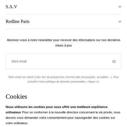
S.A.V
Redline Paris
Abonnez-vous à notre newsletter pour recevoir des informations sur nos dernières
mises à jour
Votre email
Inscriptio
Votre email est utilisé à des fins de prospection commerciale (nouveautés, actualités...). Pour
connaître notre politique de données personnelles,
cliquez ici
.
Newsletter
Cookies
Conçu dans le 1er arrondissement, à Paris
Nous utilisons les cookies pour vous offrir une meilleure expérience
utilisateur.
Pour se conformer à la nouvelle directive concernant la vie privée, nous
Votre adresse email
en savoir pl
devons vous demander votre consentement pour sauvegarder des cookies sur
Instagram
Facebook
Twitter
Pinterest
YouTube
votre ordinateur.