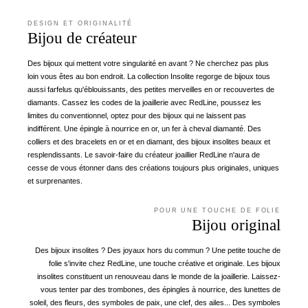
DESIGN ET ORIGINALITÉ
Bijou de créateur
Des bijoux qui mettent votre singularité en avant ? Ne cherchez pas plus
loin vous êtes au bon endroit. La collection Insolite regorge de bijoux tous
aussi farfelus qu'éblouissants, des petites merveilles en or recouvertes de
diamants. Cassez les codes de la joaillerie avec RedLine, poussez les
limites du conventionnel, optez pour des bijoux qui ne laissent pas
indifférent. Une épingle à nourrice en or, un fer à cheval diamanté. Des
colliers et des bracelets en or et en diamant, des bijoux insolites beaux et
resplendissants. Le savoir-faire du créateur joaillier RedLine n'aura de
cesse de vous étonner dans des créations toujours plus originales, uniques
et surprenantes.
POUR UNE TOUCHE DE FOLIE
Bijou original
Des bijoux insolites ? Des joyaux hors du commun ? Une petite touche de
folie s'invite chez RedLine, une touche créative et originale. Les bijoux
insolites constituent un renouveau dans le monde de la joaillerie. Laissez-
vous tenter par des trombones, des épingles à nourrice, des lunettes de
soleil, des fleurs, des symboles de paix, une clef, des ailes... Des symboles