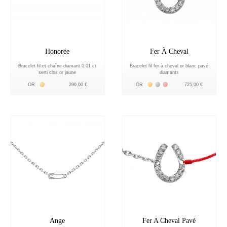
Honorée
Fer À Cheval
Bracelet fil et chaîne diamant 0.01 ct
Bracelet fil fer à cheval or blanc pavé
serti clos or jaune
diamants
Жёлтое золото 18К
Жёлтое золото 18К
Белое золото 18К
Розовое золото 18К
OR
390,00 €
OR
725,00 €
Ange
Fer A Cheval Pavé