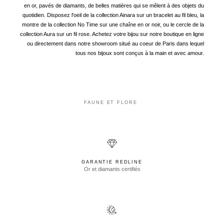
en or, pavés de diamants, de belles matières qui se mêlent à des objets du
quotidien. Disposez l'oeil de la collection Ainara sur un bracelet au fil bleu, la
montre de la collection No Time sur une chaîne en or noir, ou le cercle de la
collection Aura sur un fil rose. Achetez votre bijou sur notre boutique en ligne
ou directement dans notre showroom situé au coeur de Paris dans lequel
tous nos bijoux sont conçus à la main et avec amour.
FAUNE ET FLORE
GARANTIE REDLINE
Or et diamants certifiés