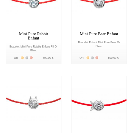
Mini Pure Rabbit
Mini Pure Bear Enfant
Enfant
Bracelet Enfant Mini Pure Bear Or
Blanc
Bracelet Mini Pure Rabbit Enfant Fil Or
Blanc
Жёлтое золото 18К
Белое золото 18К
Розовое золото 18К
Жёлтое золото 18К
Белое золото 18К
Розовое золото 18К
OR
600,00 €
OR
600,00 €