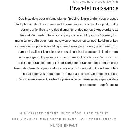
UN CADEAU POUR LA VIE
Bracelet naissance
Des bracelets pour enfants signés RedLine. Notre atelier vous propose
d'adapter la taille de certains modèles au poignet de votre tout petit. Faites
porter sur le fil de la vie des diamants, et des perles à votre enfant. Le
diamant s'accorde à toutes les époques, véritable pierre d'eternité, il se
marie à merveille avec tous les styles et toutes les tenues. Le bijou enfant
est tout autant personalisable que nos bijoux pour adulte, vous pouvez en
changer la taille et la couleur. À vous de choisir la couleur de la pierre qui
accompagnera le poignet de votre enfant et la couleur de l'or qui le fera
briller. Des bracelets enfant en or jaune, des bracelets pour enfant en or
blanc, des bracelets pour enfant en or rose! Commandez le cadeau enfant
parfait pour vos chouchous. Un cadeau de naissance ou un cadeau
d'anniversaire enfant. Faites lui plaisir avec un vrai diamant qu'il gardera
pour toujours auprès de lui.
MINIMALISTE ENFANT
PURE BÉBÉ
PURE ENFANT
FER À CHEVAL
MINI PEACE ENFANT
JOLI COEUR ENFANT
NUAGE ENFANT