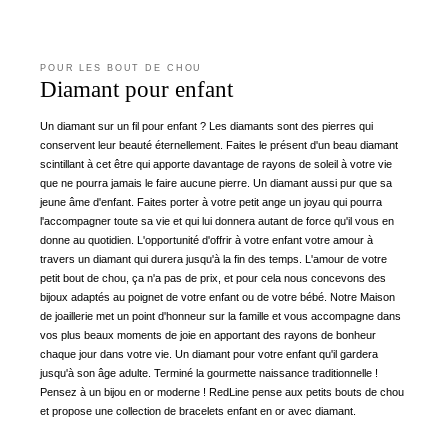
POUR LES BOUT DE CHOU
Diamant pour enfant
Un diamant sur un fil pour enfant ? Les diamants sont des pierres qui
conservent leur beauté éternellement. Faites le présent d'un beau diamant
scintillant à cet être qui apporte davantage de rayons de soleil à votre vie
que ne pourra jamais le faire aucune pierre. Un diamant aussi pur que sa
jeune âme d'enfant. Faites porter à votre petit ange un joyau qui pourra
l'accompagner toute sa vie et qui lui donnera autant de force qu'il vous en
donne au quotidien. L'opportunité d'offrir à votre enfant votre amour à
travers un diamant qui durera jusqu'à la fin des temps. L'amour de votre
petit bout de chou, ça n'a pas de prix, et pour cela nous concevons des
bijoux adaptés au poignet de votre enfant ou de votre bébé. Notre Maison
de joaillerie met un point d'honneur sur la famille et vous accompagne dans
vos plus beaux moments de joie en apportant des rayons de bonheur
chaque jour dans votre vie. Un diamant pour votre enfant qu'il gardera
jusqu'à son âge adulte. Terminé la gourmette naissance traditionnelle !
Pensez à un bijou en or moderne ! RedLine pense aux petits bouts de chou
et propose une collection de bracelets enfant en or avec diamant.