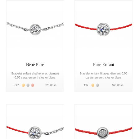
Bébé Pure
Pure Enfant
Bracelet enfant chaîne avec diamant
Bracelet enfant fil avec diamant 0.05
0.05 carat en serti clos or blanc
carats en serti clos or blanc
Жёлтое золото 18К
Белое золото 18К
Розовое золото 18К
Жёлтое золото 18К
Белое золото 18К
OR
620,00 €
OR
460,00 €