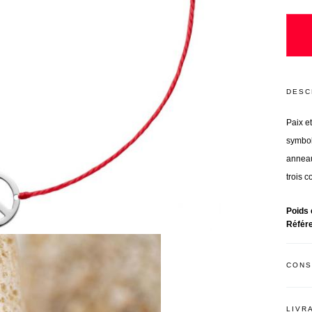
DESC
Paix e
symbole
anneaux
trois c
Poids 
Référ
CONS
LIVR