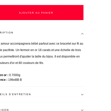
AJOUTER AU PANIER
RIPTION
t amour accompagnera bébé partout avec ce bracelet sur fil au
 pacifiste. Un fermoir en or 18 carats et une échelle de trois
 permettront d'ajuster la taille du bijou. Il est disponible en
ouleurs d'or et 80 couleurs de fils.
en or
0.7000g
ence
196eBB B
EILS D'ENTRETIEN
AISON