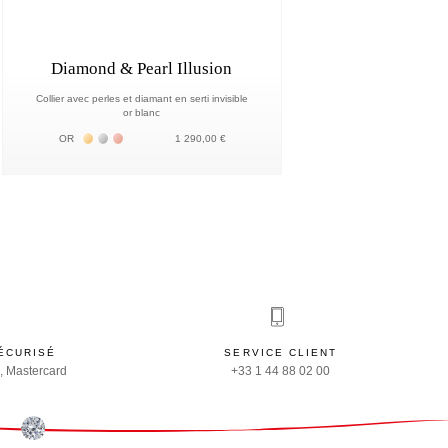
Diamond & Pearl Illusion
Collier avec perles et diamant en serti invisible
or blanc
Жёлтое золото 18К
Белое золото 18К
Розовое золото 18К
OR
1 290,00 €
ÉCURISÉ
SERVICE CLIENT
, Mastercard
+33 1 44 88 02 00