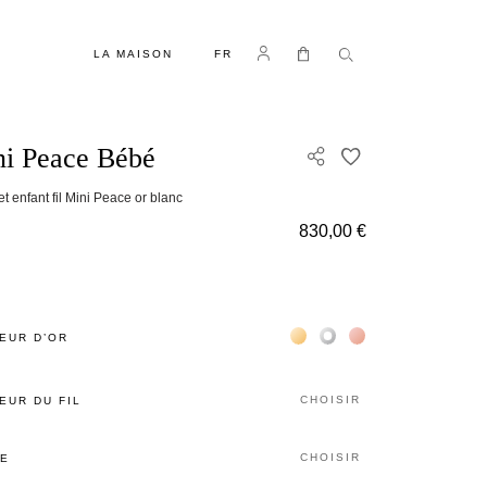
LANGUE
Se connecter
Mon panier
LA MAISON
FR
i Peace Bébé
AJOUTER À MA 
t enfant fil Mini Peace or blanc
830,00 €
Жёлтое золото 18К
Белое золото 18К
Розовое золото 18
EUR D’OR
CHOISIR
EUR DU FIL
CHOISIR
LE