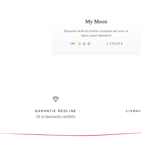
My Moon
Bracelet mi-fil mi-chaîne croissant de lune or
blanc pavé diamants
Жёлтое золото 18К
Белое золото 18К
Розовое золото 18К
OR
1 270,00 €
GARANTIE REDLINE
LIVRA
Or et diamants certifiés