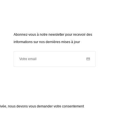
Abonnez-vous à notre newsletter pour recevoir des
informations sur nos dernières mises à jour
Votre email
Inscription
Votre email est utilisé à des fins de prospection commerciale
(nouveautés, actualités...). Pour connaître notre politique de
données personnelles,
cliquez ici
.
 privée, nous devons vous demander votre consentement
en savoir plus
ment à vous adresser les informations de RedLine.
Instagram
Facebook
Twitter
Pinterest
YouTube