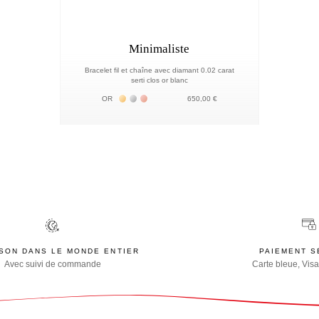
Minimaliste
Bracelet fil et chaîne avec diamant 0.02 carat
serti clos or blanc
Жёлтое золото 18К
Белое золото 18К
Розовое золото 18К
OR
650,00 €
ISON DANS LE MONDE ENTIER
PAIEMENT S
Avec suivi de commande
Carte bleue, Visa