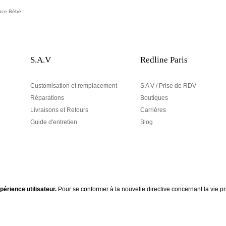
ace Bébé
S.A.V
Redline Paris
Customisation et remplacement
S A V / Prise de RDV
Réparations
Boutiques
Livraisons et Retours
Carrières
Guide d'entretien
Blog
périence utilisateur.
Pour se conformer à la nouvelle directive concernant la vie
Votre adresse email
Line , inscrivez-vous à
Votre e-mail nous sert exclusive
Conçu dans le 1er arrondissement, à Paris