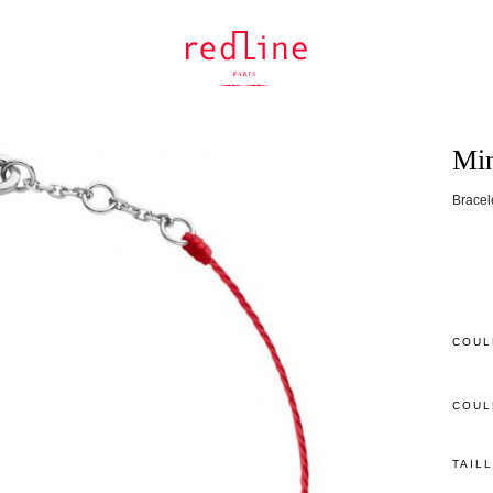
Min
Bracele
COUL
COUL
TAIL