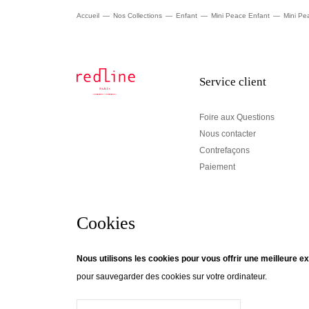
Accueil
Nos Collections
Enfant
Mini Peace Enfant
Mini Pe
Service client
Foire aux Questions
Nous contacter
Contrefaçons
Paiement
Cookies
Newsletter
Nous utilisons les cookies pour vous offrir une meilleure ex
pour sauvegarder des cookies sur votre ordinateur.
© Creaddict - Tous droits réservés
Si vous souhaitez être informés des actualités de Red
CGV
| Mentions Légales
| Données Personnelles
| Cookies
| Retour
notre newsletter ! Suivez le fil...