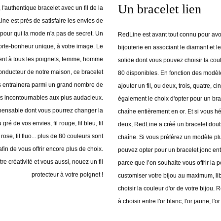
Un bracelet lien
 l'authentique bracelet avec un fil de la
ne est près de satisfaire les envies de
 pour qui la mode n'a pas de secret. Un
RedLine est avant tout connu pour avo
orte-bonheur unique, à votre image. Le
bijouterie en associant le diamant et le f
vient à tous les poignets, femme, homme
solide dont vous pouvez choisir la cou
 conducteur de notre maison, ce bracelet
80 disponibles. En fonction des modè
s entrainera parmi un grand nombre de
ajouter un fil, ou deux, trois, quatre, ci
s incontournables aux plus audacieux.
également le choix d'opter pour un bra
spensable dont vous pourrez changer la
chaîne entièrement en or. Et si vous hé
 gré de vos envies, fil rouge, fil bleu, fil
deux, RedLine a créé un bracelet doubl
il rose, fil fluo... plus de 80 couleurs sont
chaîne. Si vous préférez un modèle pl
fin de vous offrir encore plus de choix.
pouvez opter pour un bracelet jonc ent
re créativité et vous aussi, nouez un fil
parce que l’on souhaite vous offrir la p
protecteur à votre poignet !
customiser votre bijou au maximum, li
choisir la couleur d'or de votre bijou. 
à choisir entre l'or blanc, l'or jaune, l'or