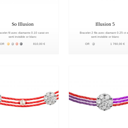
So Illusion
Illusion 5
acelet fil avec diamants 0.10 carat en
Bracelet 2 fils avec diamant 0.25 ct 
serti invisible or blanc
serti invisible or blanc
Жёлтое золото 18К
Белое золото 18К
Розовое золото 18К
Чёрное золото 18К
Белое золото 18К
OR
810,00 €
OR
1 760,00 €