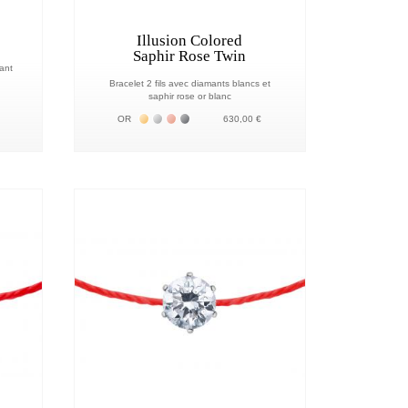
Illusion Colored
Saphir Rose Twin
mant
Bracelet 2 fils avec diamants blancs et
saphir rose or blanc
18К
 18К
Жёлтое золото 18К
Белое золото 18К
Розовое золото 18К
Чёрное золото 18К
OR
630,00 €