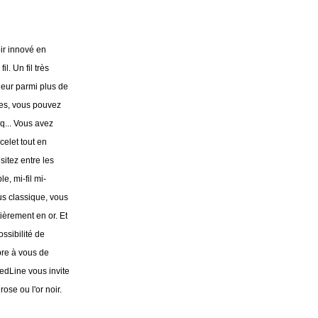
ir innové en
il. Un fil très
leur parmi plus de
les, vous pouvez
nq... Vous avez
celet tout en
sitez entre les
e, mi-fil mi-
us classique, vous
ièrement en or. Et
ossibilité de
bre à vous de
RedLine vous invite
 rose ou l'or noir.