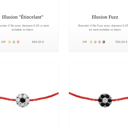
Illusion "Étincelant"
Illusion Fuzz
acelet 3 fils avec diamant 0.05 ct serti
Bracelet 3 fils Fuzz avec diamant 0.05
invisible or blanc
en serti invisible or blanc
Жёлтое золото 18К
Белое золото 18К
Розовое золото 18К
Жёлтое золото 18К
Белое золото 18К
Розовое золото 
Чёрное золото
OR
860,00 €
OR
550,00 €