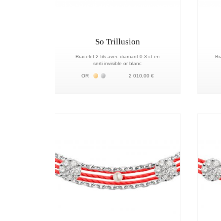
So Trillusion
Bracelet 2 fils avec diamant 0.3 ct en
Br
serti invisible or blanc
Жёлтое золото 18К
Белое золото 18К
OR
2 010,00 €