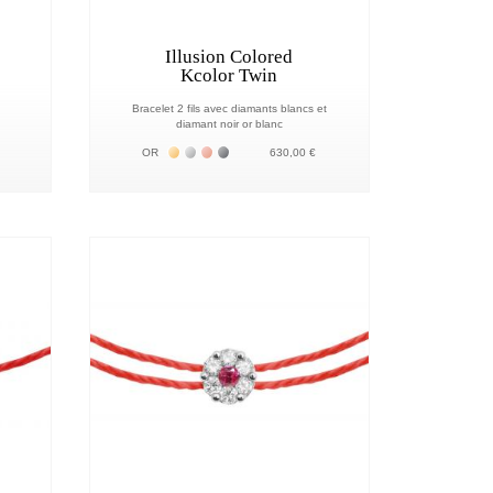
Illusion Colored
Kcolor Twin
Bracelet 2 fils avec diamants blancs et
diamant noir or blanc
18К
 18К
Жёлтое золото 18К
Белое золото 18К
Розовое золото 18К
Чёрное золото 18К
OR
630,00 €