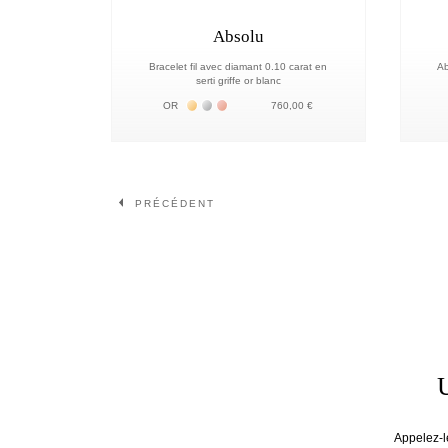
Absolu
Bracelet fil avec diamant 0.10 carat en
Ab
serti griffe or blanc
Жёлтое золото 18К
Белое золото 18К
Розовое золото 18К
OR
760,00 €
Page
Page
PRÉCÉDENT
U
Appelez-le