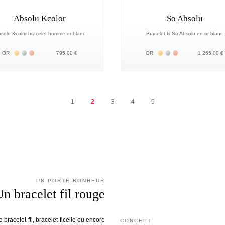
Absolu Kcolor
So Absolu
solu Kcolor bracelet homme or blanc
Bracelet fil So Absolu en or blanc
Жёлтое золото 18К
Белое золото 18К
Розовое золото 18К
Жёлтое золото 18К
Белое золото 18К
Розовое золото 
OR
795,00 €
OR
1 265,00 €
1
2
3
4
5
UN PORTE-BONHEUR
n bracelet fil rouge
 bracelet-fil, bracelet-ficelle ou encore
CONCEPT