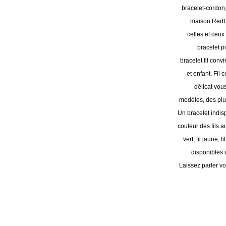
bracelet-cordon,
maison RedLi
celles et ceux
bracelet p
bracelet fil con
et enfant. Fil
délicat vou
modèles, des plu
Un bracelet indi
couleur des fils au
vert, fil jaune, f
disponibles a
Laissez parler vot