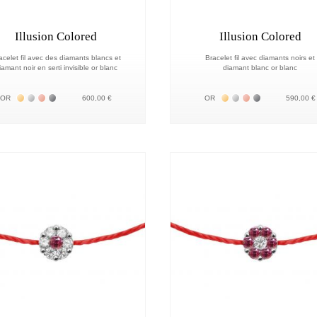
Illusion Colored
Illusion Colored
acelet fil avec des diamants blancs et
Bracelet fil avec diamants noirs et
iamant noir en serti invisible or blanc
diamant blanc or blanc
Жёлтое золото 18К
Белое золото 18К
Розовое золото 18К
Чёрное золото 18К
Жёлтое золото 18К
Белое золото 18К
Розовое золото 
Чёрное золото
OR
600,00 €
OR
590,00 €