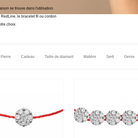
aison se trouve dans l'utilisation
 RedLine, le bracelet fil ou cordon
tre choix.
Pierre
Cadeau
Taille de diamant
Matière
Serti
Genre