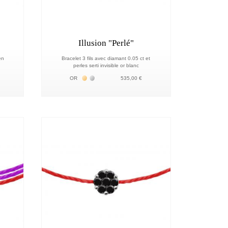
Illusion "Perlé"
en
Bracelet 3 fils avec diamant 0.05 ct et
perles serti invisible or blanc
Жёлтое золото 18К
Белое золото 18К
OR
535,00 €