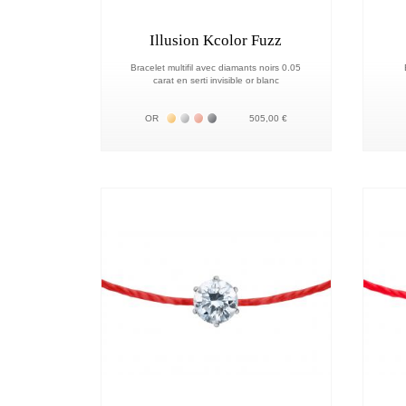
Illusion Kcolor Fuzz
Bracelet multifil avec diamants noirs 0.05
carat en serti invisible or blanc
Жёлтое золото 18К
Белое золото 18К
Розовое золото 18К
Чёрное золото 18К
OR
505,00 €