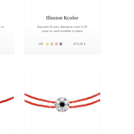
Illusion Kcolor
 ct
Bracelet fil avec diamants noirs 0.05
carat en serti invisible or blanc
18К
 18К
Жёлтое золото 18К
Белое золото 18К
Розовое золото 18К
Чёрное золото 18К
OR
475,00 €