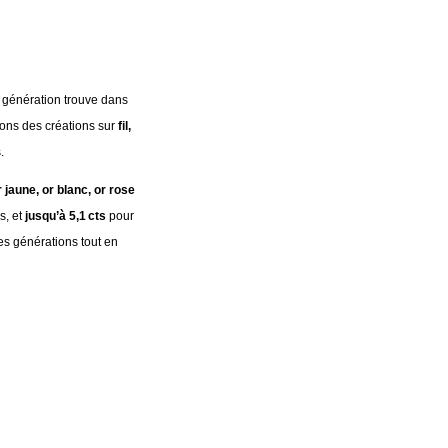
ue génération trouve dans
ons des créations sur
fil,
.
r jaune, or blanc, or rose
s, et
jusqu’à 5,1 cts
pour
es générations tout en