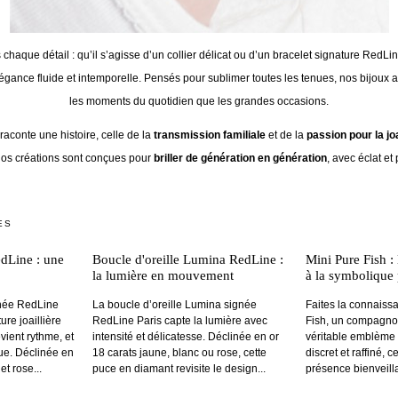
 chaque détail : qu’il s’agisse d’un collier délicat ou d’un bracelet signature RedLin
égance fluide et intemporelle. Pensés pour sublimer toutes les tenues, nos bijou
les moments du quotidien que les grandes occasions.
conte une histoire, celle de la
transmission familiale
et de la
passion pour la joa
nos créations sont conçues pour
briller de génération en génération
, avec éclat et
ES
dLine : une
Boucle d'oreille Lumina RedLine :
Mini Pure Fish : 
la lumière en mouvement
à la symbolique 
gnée RedLine
La boucle d’oreille Lumina signée
Faites la connaiss
ure joaillière
RedLine Paris capte la lumière avec
Fish, un compagnon 
vient rythme, et
intensité et délicatesse. Déclinée en or
véritable emblème 
ue. Déclinée en
18 carats jaune, blanc ou rose, cette
discret et raffiné, 
et rose...
puce en diamant revisite le design...
présence bienveilla