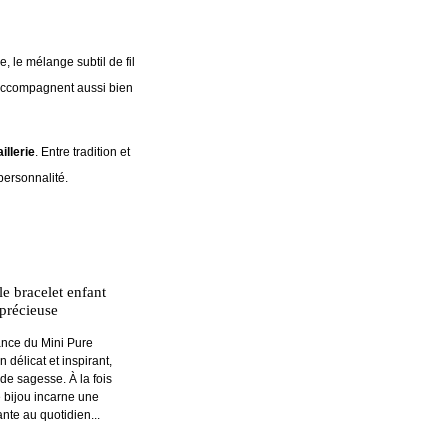
e, le mélange subtil de fil
x accompagnent aussi bien
illerie
. Entre tradition et
 personnalité.
le bracelet enfant
précieuse
ance du Mini Pure
délicat et inspirant,
de sagesse. À la fois
ce bijou incarne une
nte au quotidien...