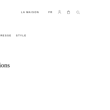
LANGUE
Se connecter
Mon panier
LA MAISON
FR
PRESSE
STYLE
ions