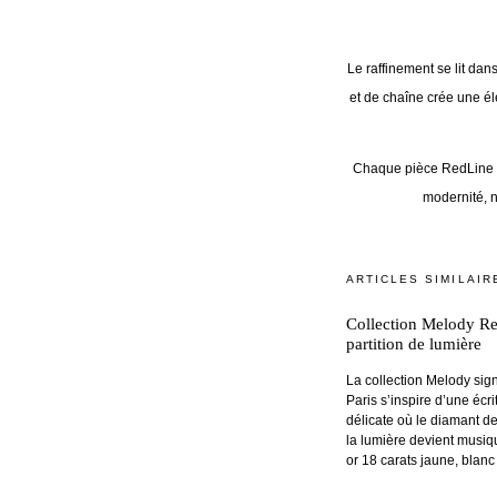
Le raffinement se lit dans
et de chaîne crée une él
Chaque pièce RedLine ra
modernité, 
ARTICLES SIMILAIR
Collection Melody Re
partition de lumière
La collection Melody si
Paris s’inspire d’une écrit
délicate où le diamant de
la lumière devient musiq
or 18 carats jaune, blanc 