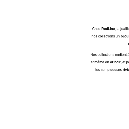
Chez
RedLine
, la joai
nos collections un
bijou
Nos collections mettent 
et même en
or noir
, et 
les somptueuses
riv