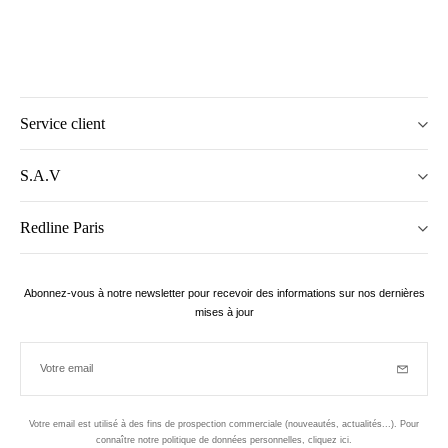
Service client
S.A.V
Redline Paris
Abonnez-vous à notre newsletter pour recevoir des informations sur nos dernières
mises à jour
Votre email
Inscriptio
Votre email est utilisé à des fins de prospection commerciale (nouveautés, actualités...). Pour
connaître notre politique de données personnelles,
cliquez ici
.