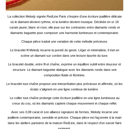
La collection Melody signée RedLine Paris s’inspire d’une écriture joaillière délicate
où le diamant devient rythme, et la lumière devient musique. Déclinée en or 18
carats jaune, blanc et rose, elle joue sur les contrastes entre diamants ronds et
diamants baguette pour composer une harmonie lumineuse et contemporaine.
Chaque pièce traduit une variation de cette mélodie précieuse.
Le bracelet fil Melody incarne la pureté du geste. Léger et minimaliste, il met en
scène un diamant sur cordon dans une lecture épurée du luxe.
Le bracelet double, entre fil et chaîne, exprime un équilibre subtil entre douceur et
structure. Le diamant baguette dialogue avec les diamants ronds dans une
composition fluide et féminine.
Le bracelet tout chaîne propose une interprétation plus précieuse et affirmée, où les
éclats s’alignent en une ligne continue de lumière.
Le collier tout chaîne prolonge cette écriture joaillière en une ligne lumineuse au
creux du cou, où les diamants captent chaque mouvement et chaque reflet.
Avec ses 0,08 carat et son alliance signature de formes, Melody incarne une
joaillerie contemporaine, sensible et précise. Chaque pièce est façonnée à la main
dans les ateliers parisiens de la maison RedLine, dans le respect d’un savoir-faire
exigeant.