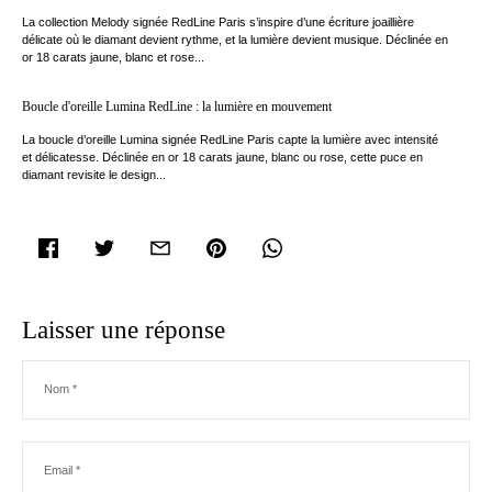
La collection Melody signée RedLine Paris s’inspire d’une écriture joaillière
délicate où le diamant devient rythme, et la lumière devient musique. Déclinée en
or 18 carats jaune, blanc et rose...
Boucle d'oreille Lumina RedLine : la lumière en mouvement
La boucle d’oreille Lumina signée RedLine Paris capte la lumière avec intensité
et délicatesse. Déclinée en or 18 carats jaune, blanc ou rose, cette puce en
diamant revisite le design...
facebook
twitter
email
pinterest
whatsapp
Laisser une réponse
Nom
*
Email
*