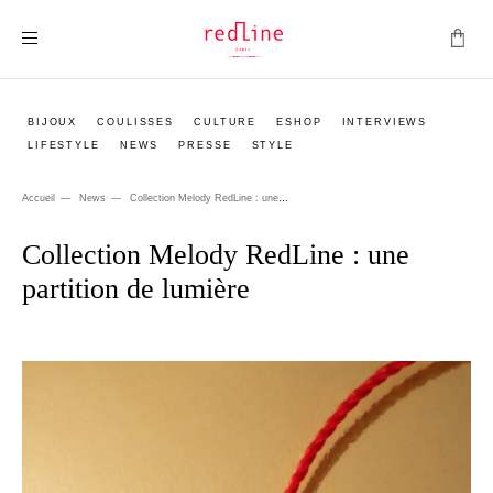
Montrer la navigation
BIJOUX
COULISSES
CULTURE
ESHOP
INTERVIEWS
LIFESTYLE
NEWS
PRESSE
STYLE
Accueil
News
Collection Melody RedLine : une partition de lumière
Collection Melody RedLine : une
partition de lumière