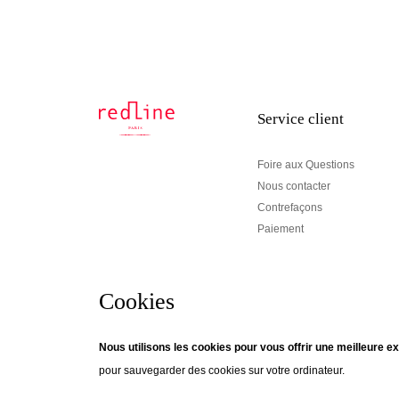
Service client
Foire aux Questions
Nous contacter
Contrefaçons
Paiement
Cookies
Newsletter
Nous utilisons les cookies pour vous offrir une meilleure ex
pour sauvegarder des cookies sur votre ordinateur.
© Creaddict - Tous droits réservés
Si vous souhaitez être informés des actualités de Red
CGV
| Mentions Légales
| Données Personnelles
| Cookies
| Retour