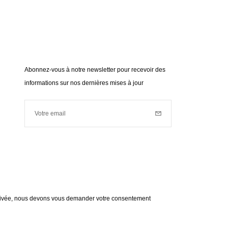
Abonnez-vous à notre newsletter pour recevoir des
informations sur nos dernières mises à jour
Votre email
Inscription
Votre email est utilisé à des fins de prospection commerciale
(nouveautés, actualités...). Pour connaître notre politique de
données personnelles,
cliquez ici
.
 privée, nous devons vous demander votre consentement
en savoir plus
ment à vous adresser les informations de RedLine.