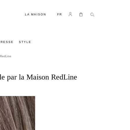
LANGUE
Se connecter
Mon panier
LA MAISON
FR
PRESSE
STYLE
n RedLine
lle par la Maison RedLine