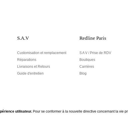
S.A.V
Redline Paris
Customisation et remplacement
S A V / Prise de RDV
Réparations
Boutiques
Livraisons et Retours
Carrières
Guide d'entretien
Blog
périence utilisateur.
Pour se conformer à la nouvelle directive concernant la vie
Votre adresse email
Line , inscrivez-vous à
Votre e-mail nous sert exclusive