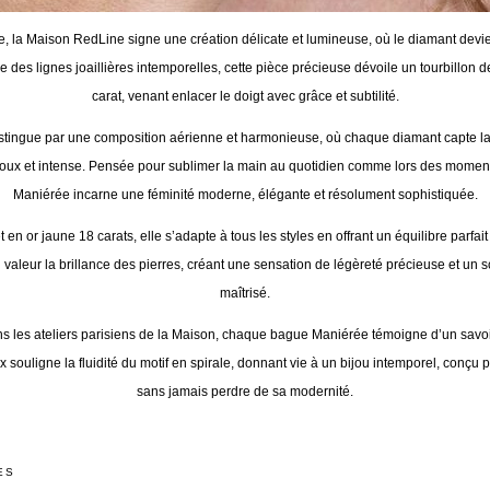
e, la Maison
RedLine
signe une création délicate et lumineuse, où le diamant dev
nce des lignes joaillières intemporelles, cette pièce précieuse dévoile un tourbillon 
carat, venant enlacer le doigt avec grâce et subtilité.
istingue par une composition aérienne et harmonieuse, où chaque diamant capte la
s doux et intense. Pensée pour sublimer la main au quotidien comme lors des momen
Maniérée incarne une féminité moderne, élégante et résolument sophistiquée.
 en or jaune 18 carats, elle s’adapte à tous les styles en offrant un équilibre parfait 
 valeur la brillance des pierres, créant une sensation de légèreté précieuse et un s
maîtrisé.
 les ateliers parisiens de la Maison, chaque bague Maniérée témoigne d’un savoir-f
 souligne la fluidité du motif en spirale, donnant vie à un bijou intemporel, conçu 
sans jamais perdre de sa modernité.
ES