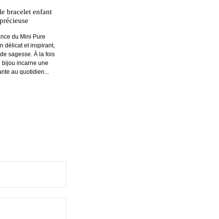
le bracelet enfant
précieuse
ance du Mini Pure
délicat et inspirant,
de sagesse. À la fois
ce bijou incarne une
nte au quotidien...