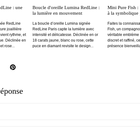
dLine : une
Boucle d'oreille Lumina RedLine :
Mini Pure Fish : 
la lumière en mouvement
à la symbolique 
gnée RedLine
La boucle d’oreille Lumina signée
Faites la connaiss
ure joaillière
RedLine Paris capte la lumière avec
Fish, un compagnon 
vient rythme, et
intensité et délicatesse. Déclinée en or
véritable emblème 
ue. Déclinée en
18 carats jaune, blanc ou rose, cette
discret et raffiné, 
et rose...
puce en diamant revisite le design...
présence bienveilla
il
pinterest
réponse