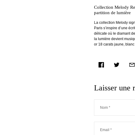
Collection Melody Re
partition de lumière
La collection Melody si
Paris s’inspire d’une écrit
délicate où le diamant de
la lumière devient musiq
or 18 carats jaune, blanc 
facebook
twitter
ema
Laisser une 
Nom
*
Email
*