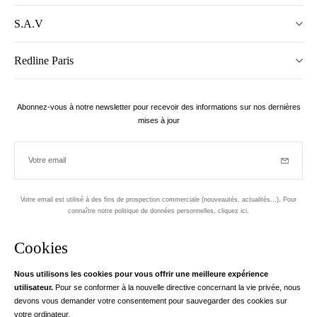
S.A.V
Redline Paris
Abonnez-vous à notre newsletter pour recevoir des informations sur nos dernières
mises à jour
Votre email
Inscriptio
Votre email est utilisé à des fins de prospection commerciale (nouveautés, actualités...). Pour
connaître notre politique de données personnelles,
cliquez ici
.
Newsletter
Cookies
Conçu dans le 1er arrondissement, à Paris
Nous utilisons les cookies pour vous offrir une meilleure expérience
utilisateur.
Pour se conformer à la nouvelle directive concernant la vie privée, nous
Votre adresse email
en savoir pl
devons vous demander votre consentement pour sauvegarder des cookies sur
Instagram
Facebook
Twitter
Pinterest
YouTube
votre ordinateur.