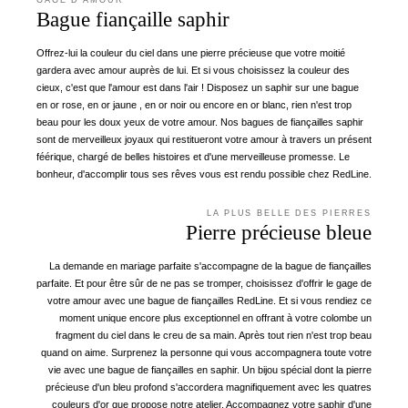
Bague fiançaille saphir
Offrez-lui la couleur du ciel dans une pierre précieuse que votre moitié
gardera avec amour auprès de lui. Et si vous choisissez la couleur des
cieux, c'est que l'amour est dans l'air ! Disposez un saphir sur une bague
en or rose, en or jaune , en or noir ou encore en or blanc, rien n'est trop
beau pour les doux yeux de votre amour. Nos bagues de fiançailles saphir
sont de merveilleux joyaux qui restitueront votre amour à travers un présent
féérique, chargé de belles histoires et d'une merveilleuse promesse. Le
bonheur, d'accomplir tous ses rêves vous est rendu possible chez RedLine.
LA PLUS BELLE DES PIERRES
Pierre précieuse bleue
La demande en mariage parfaite s'accompagne de la bague de fiançailles
parfaite. Et pour être sûr de ne pas se tromper, choisissez d'offrir le gage de
votre amour avec une bague de fiançailles RedLine. Et si vous rendiez ce
moment unique encore plus exceptionnel en offrant à votre colombe un
fragment du ciel dans le creu de sa main. Après tout rien n'est trop beau
quand on aime. Surprenez la personne qui vous accompagnera toute votre
vie avec une bague de fiançailles en saphir. Un bijou spécial dont la pierre
précieuse d'un bleu profond s'accordera magnifiquement avec les quatres
couleurs d'or que propose notre atelier. Accompagnez votre saphir d'une