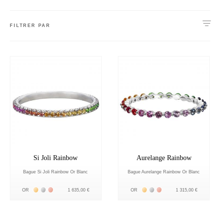
FILTRER PAR
Si Joli Rainbow
Aurelange Rainbow
Bague Si Joli Rainbow Or Blanc
Bague Aurelange Rainbow Or Blanc
Жёлтое золото 18К
Белое золото 18К
Розовое золото 18К
Жёлтое золото 18К
Белое золото 18К
Розовое золото 18К
OR
1 635,00 €
OR
1 315,00 €
nnecter