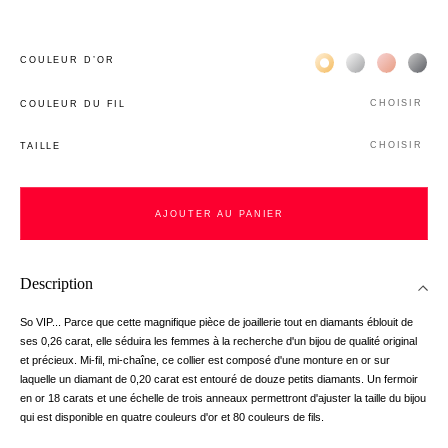
Жёлтое золото 18К
Белое золото 1
Розовое з
Чёр
COULEUR D’OR
CHOISIR
COULEUR DU FIL
CHOISIR
TAILLE
AJOUTER AU PANIER
Description
So VIP... Parce que cette magnifique pièce de joaillerie tout en diamants éblouit de
ses 0,26 carat, elle séduira les femmes à la recherche d'un bijou de qualité original
et précieux. Mi-fil, mi-chaîne, ce collier est composé d'une monture en or sur
laquelle un diamant de 0,20 carat est entouré de douze petits diamants. Un fermoir
en or 18 carats et une échelle de trois anneaux permettront d'ajuster la taille du bijou
qui est disponible en quatre couleurs d'or et 80 couleurs de fils.