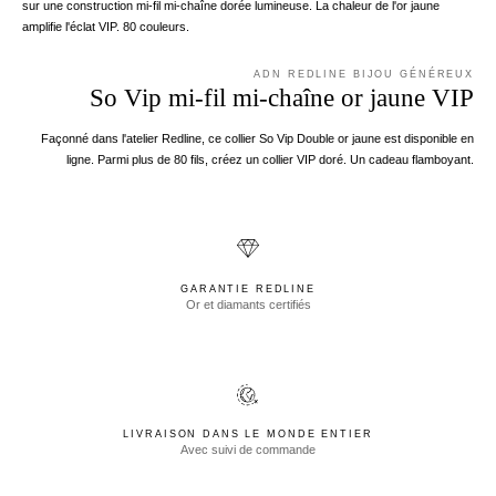
sur une construction mi-fil mi-chaîne dorée lumineuse. La chaleur de l'or jaune
amplifie l'éclat VIP. 80 couleurs.
ADN REDLINE BIJOU GÉNÉREUX
So Vip mi-fil mi-chaîne or jaune VIP
Façonné dans l'atelier Redline, ce collier So Vip Double or jaune est disponible en
ligne. Parmi plus de 80 fils, créez un collier VIP doré. Un cadeau flamboyant.
GARANTIE REDLINE
Or et diamants certifiés
LIVRAISON DANS LE MONDE ENTIER
Avec suivi de commande