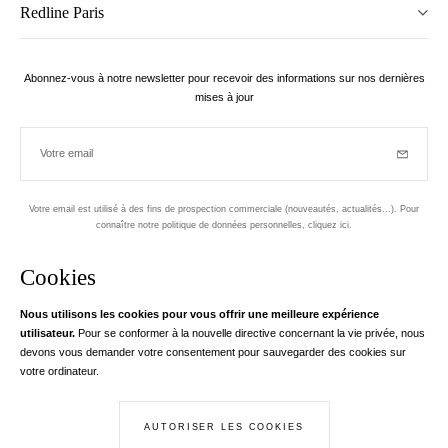
Redline Paris
Abonnez-vous à notre newsletter pour recevoir des informations sur nos dernières
mises à jour
Votre email
Inscriptio
Votre email est utilisé à des fins de prospection commerciale (nouveautés, actualités...). Pour
connaître notre politique de données personnelles,
cliquez ici
.
Newsletter
Cookies
Conçu dans le 1er arrondissement, à Paris
Nous utilisons les cookies pour vous offrir une meilleure expérience
utilisateur.
Pour se conformer à la nouvelle directive concernant la vie privée, nous
Votre adresse email
en savoir pl
devons vous demander votre consentement pour sauvegarder des cookies sur
Instagram
Facebook
Twitter
Pinterest
YouTube
votre ordinateur.
Votre e-mail nous sert exclusivement à vous adresser les informations de
RedLine. Conformément à la loi, vous disposez d'un droit d'accès, de
rectifications et d'opposition à vos données personnelles. Conformément à la
AUTORISER LES COOKIES
© Creaddict - Tous droits réservés
loi, vous disposez d'un droit d'accès, de rectifications et d'opposition à vos