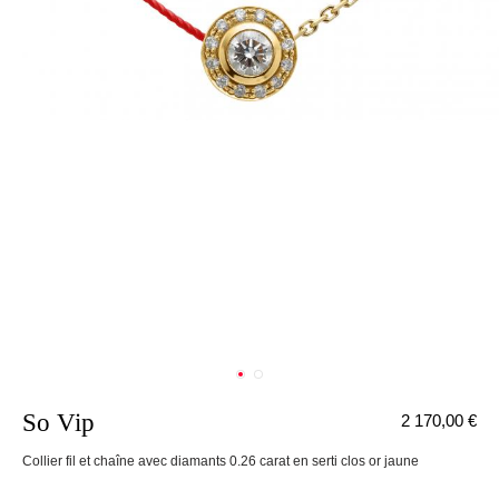
So Vip
2 170,00 €
nnecter
Collier fil et chaîne avec diamants 0.26 carat en serti clos or jaune