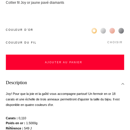
Collier fil Joy or jaune pavé diamants
Жёлтое золото 18К
Белое золото 1
Розовое з
Чёр
COULEUR D’OR
CHOISIR
COULEUR DU FIL
AJOUTER AU PANIER
AJOUTER AU PANIER
Description
Joy! Pour que la joie et la gaîté vous accompagne partout! Un fermoir en or 18
carats et une échelle de trois anneaux permettront d'ajuster la taille du bijou. Il est
disponible en quatre couleurs d'or.
Carats
0,110
nnecter
Poids en or
1.5000g
Référence
549 J