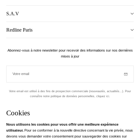
S.A.V
Redline Paris
Abonnez-vous à notre newsletter pour recevoir des informations sur nos dernières
mises à jour
Votre email
Inscriptio
Votre email est utilisé à des fins de prospection commerciale (nouveautés, actualités...). Pour
connaître notre politique de données personnelles,
cliquez ici
.
Newsletter
Cookies
Conçu dans le 1er arrondissement, à Paris
Nous utilisons les cookies pour vous offrir une meilleure expérience
utilisateur.
Pour se conformer à la nouvelle directive concernant la vie privée, nous
Votre adresse email
en savoir pl
devons vous demander votre consentement pour sauvegarder des cookies sur