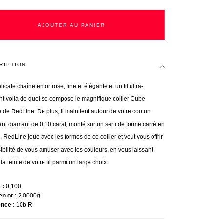
AJOUTER AU PANIER
RIPTION
licate chaîne en or rose, fine et élégante et un fil ultra-
tant voilà de quoi se compose le magnifique collier Cube
 de RedLine. De plus, il maintient autour de votre cou un
lant diamant de 0,10 carat, monté sur un serti de forme carré en
. RedLine joue avec les formes de ce collier et veut vous offrir
sibilité de vous amuser avec les couleurs, en vous laissant
 la teinte de votre fil parmi un large choix.
s
0,100
en or
2.0000g
ence
10b R