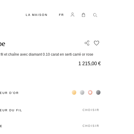
LANGUE
Se connecter
Mon panier
LA MAISON
FR
be
AJOUTER À MA 
 fil et chaîne avec diamant 0.10 carat en serti carré or rose
1 215,00 €
Жёлтое золото 18К
Белое золото 18К
Розовое золото 18К
Чёрное золото 18К
EUR D’OR
CHOISIR
EUR DU FIL
CHOISIR
LE