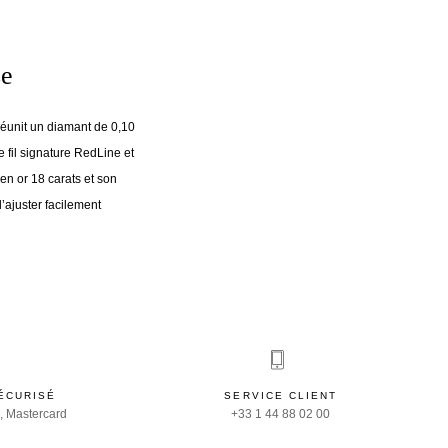
se
 réunit un diamant de 0,10
le fil signature RedLine et
en or 18 carats et son
’ajuster facilement
ÉCURISÉ
SERVICE CLIENT
, Mastercard
+33 1 44 88 02 00