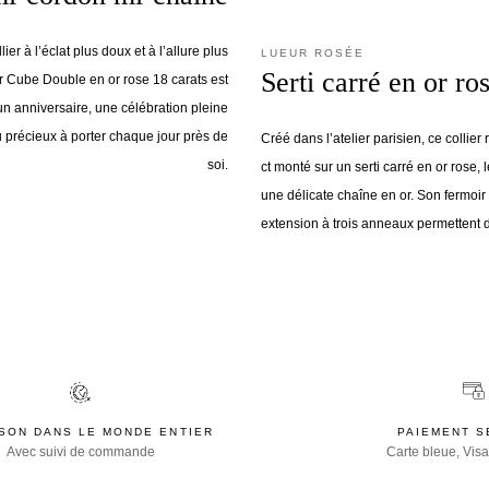
ier à l’éclat plus doux et à l’allure plus
LUEUR ROSÉE
Serti carré en or ro
r Cube Double en or rose 18 carats est
un anniversaire, une célébration pleine
 précieux à porter chaque jour près de
Créé dans l’atelier parisien, ce collier
soi.
ct monté sur un serti carré en or rose, 
une délicate chaîne en or. Son fermoir 
extension à trois anneaux permettent d
ISON DANS LE MONDE ENTIER
PAIEMENT S
Avec suivi de commande
Carte bleue, Visa