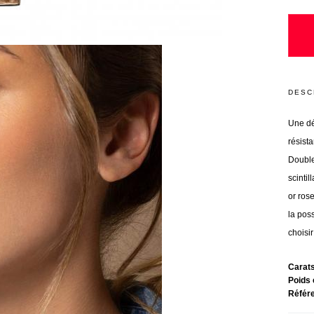
DESC
Une dé
résis
Double
scintil
or rose
la pos
choisir
Carat
Poids 
Référ