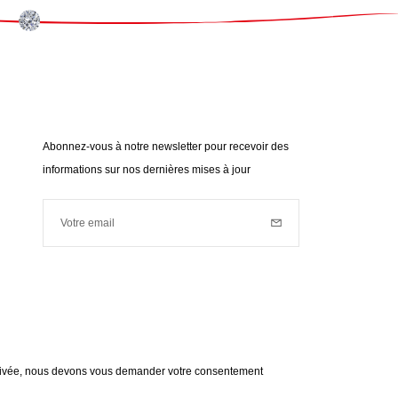
Abonnez-vous à notre newsletter pour recevoir des
informations sur nos dernières mises à jour
Votre email
Inscription
Votre email est utilisé à des fins de prospection commerciale
(nouveautés, actualités...). Pour connaître notre politique de
données personnelles,
cliquez ici
.
 privée, nous devons vous demander votre consentement
en savoir plus