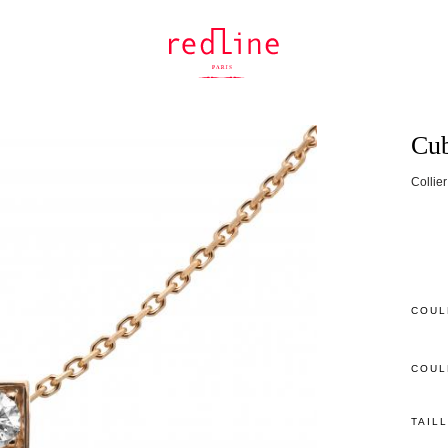
Cu
Collier
COUL
COUL
TAIL