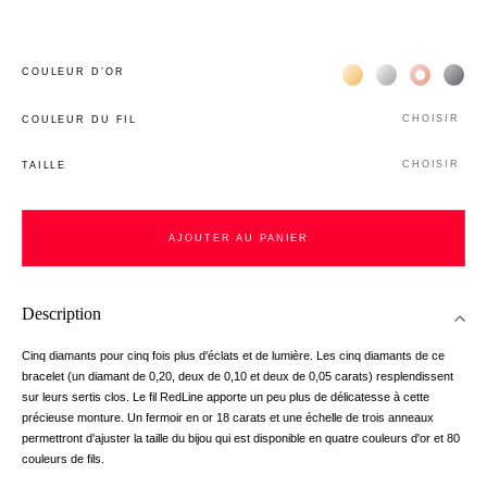
Жёлтое золото 18К
Белое золото 1
Розовое з
Чёр
COULEUR D’OR
CHOISIR
COULEUR DU FIL
CHOISIR
TAILLE
AJOUTER AU PANIER
Description
Cinq diamants pour cinq fois plus d'éclats et de lumière. Les cinq diamants de ce
bracelet (un diamant de 0,20, deux de 0,10 et deux de 0,05 carats) resplendissent
sur leurs sertis clos. Le fil RedLine apporte un peu plus de délicatesse à cette
précieuse monture. Un fermoir en or 18 carats et une échelle de trois anneaux
permettront d'ajuster la taille du bijou qui est disponible en quatre couleurs d'or et 80
couleurs de fils.