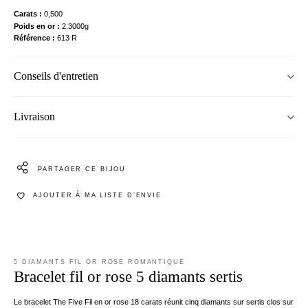
Carats
0,500
Poids en or
2.3000g
Référence
613 R
Conseils d'entretien
Livraison
PARTAGER CE BIJOU
AJOUTER À MA LISTE D’ENVIE
5 DIAMANTS FIL OR ROSE ROMANTIQUE
Bracelet fil or rose 5 diamants sertis
Le bracelet The Five Fil en or rose 18 carats réunit cinq diamants sur sertis clos sur