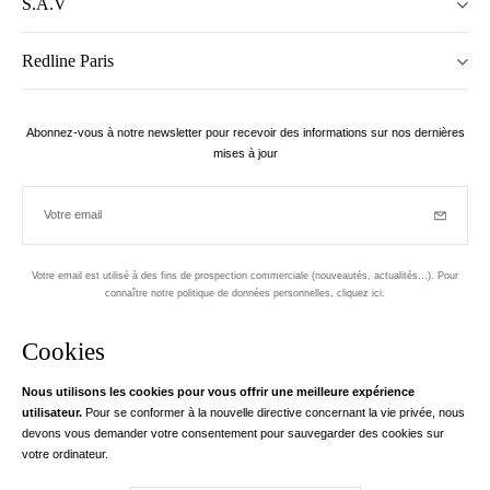
S.A.V
Redline Paris
Abonnez-vous à notre newsletter pour recevoir des informations sur nos dernières
mises à jour
Votre email
Inscriptio
Votre email est utilisé à des fins de prospection commerciale (nouveautés, actualités...). Pour
connaître notre politique de données personnelles,
cliquez ici
.
Newsletter
Cookies
Conçu dans le 1er arrondissement, à Paris
Nous utilisons les cookies pour vous offrir une meilleure expérience
utilisateur.
Pour se conformer à la nouvelle directive concernant la vie privée, nous
Votre adresse email
en savoir pl
devons vous demander votre consentement pour sauvegarder des cookies sur
Instagram
Facebook
Twitter
Pinterest
YouTube
votre ordinateur.
Votre e-mail nous sert exclusivement à vous adresser les informations de