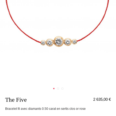
The Five
2 635,00 €
nnecter
Bracelet fil avec diamants 0.50 carat en sertis clos or rose