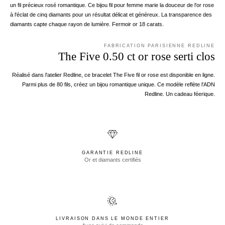
un fil précieux rosé romantique. Ce bijou fil pour femme marie la douceur de l'or rose
à l'éclat de cinq diamants pour un résultat délicat et généreux. La transparence des
diamants capte chaque rayon de lumière. Fermoir or 18 carats.
FABRICATION PARISIENNE REDLINE
The Five 0.50 ct or rose serti clos
Réalisé dans l'atelier Redline, ce bracelet The Five fil or rose est disponible en ligne.
Parmi plus de 80 fils, créez un bijou romantique unique. Ce modèle reflète l'ADN
Redline. Un cadeau féerique.
GARANTIE REDLINE
Or et diamants certifiés
LIVRAISON DANS LE MONDE ENTIER