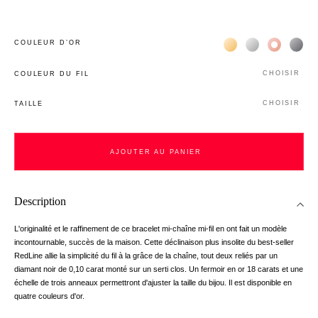
Жёлтое золото 18К
Белое золото 1
Розовое з
Чёр
COULEUR D’OR
CHOISIR
COULEUR DU FIL
CHOISIR
TAILLE
AJOUTER AU PANIER
Description
L'originalité et le raffinement de ce bracelet mi-chaîne mi-fil en ont fait un modèle
incontournable, succès de la maison. Cette déclinaison plus insolite du best-seller
RedLine allie la simplicité du fil à la grâce de la chaîne, tout deux reliés par un
diamant noir de 0,10 carat monté sur un serti clos. Un fermoir en or 18 carats et une
échelle de trois anneaux permettront d'ajuster la taille du bijou. Il est disponible en
quatre couleurs d'or.