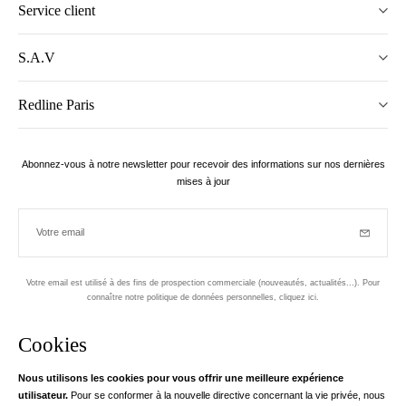
Service client
S.A.V
Redline Paris
Abonnez-vous à notre newsletter pour recevoir des informations sur nos dernières
mises à jour
Votre email
Inscriptio
Votre email est utilisé à des fins de prospection commerciale (nouveautés, actualités...). Pour
connaître notre politique de données personnelles,
cliquez ici
.
Newsletter
Cookies
Conçu dans le 1er arrondissement, à Paris
Nous utilisons les cookies pour vous offrir une meilleure expérience
utilisateur.
Pour se conformer à la nouvelle directive concernant la vie privée, nous
Votre adresse email