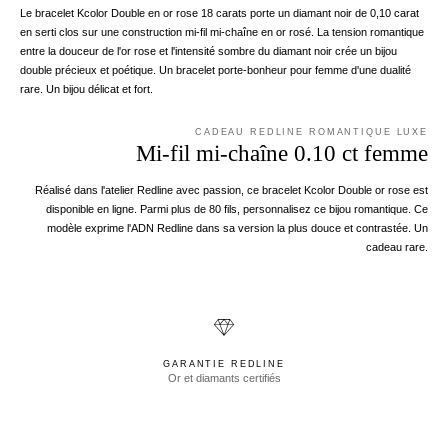
Le bracelet Kcolor Double en or rose 18 carats porte un diamant noir de 0,10 carat
en serti clos sur une construction mi-fil mi-chaîne en or rosé. La tension romantique
entre la douceur de l'or rose et l'intensité sombre du diamant noir crée un bijou
double précieux et poétique. Un bracelet porte-bonheur pour femme d'une dualité
rare. Un bijou délicat et fort.
CADEAU REDLINE ROMANTIQUE LUXE
Mi-fil mi-chaîne 0.10 ct femme
Réalisé dans l'atelier Redline avec passion, ce bracelet Kcolor Double or rose est
disponible en ligne. Parmi plus de 80 fils, personnalisez ce bijou romantique. Ce
modèle exprime l'ADN Redline dans sa version la plus douce et contrastée. Un
cadeau rare.
GARANTIE REDLINE
Or et diamants certifiés