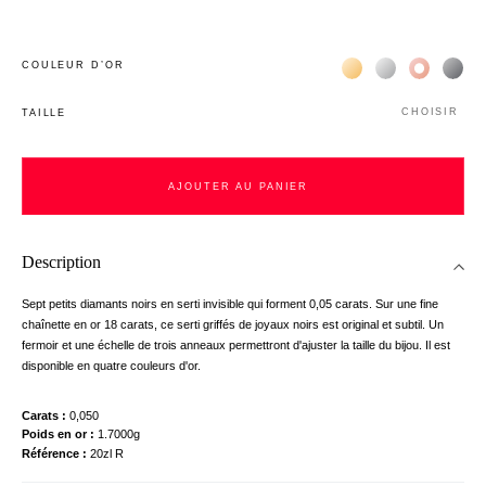
Жёлтое золото 18К
Белое золото 1
Розовое з
Чёр
COULEUR D’OR
CHOISIR
TAILLE
AJOUTER AU PANIER
Description
Sept petits diamants noirs en serti invisible qui forment 0,05 carats. Sur une fine
chaînette en or 18 carats, ce serti griffés de joyaux noirs est original et subtil. Un
fermoir et une échelle de trois anneaux permettront d'ajuster la taille du bijou. Il est
disponible en quatre couleurs d'or.
Carats
0,050
Poids en or
1.7000g
Référence
20zl R