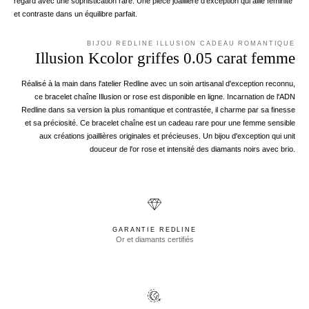
regard avec une sophistication rare. Une pièce joaillière d'exception qui allie féminité
et contraste dans un équilibre parfait.
BIJOU REDLINE ILLUSION CADEAU ROMANTIQUE
Illusion Kcolor griffes 0.05 carat femme
Réalisé à la main dans l'atelier Redline avec un soin artisanal d'exception reconnu,
ce bracelet chaîne Illusion or rose est disponible en ligne. Incarnation de l'ADN
Redline dans sa version la plus romantique et contrastée, il charme par sa finesse
et sa préciosité. Ce bracelet chaîne est un cadeau rare pour une femme sensible
aux créations joaillières originales et précieuses. Un bijou d'exception qui unit
douceur de l'or rose et intensité des diamants noirs avec brio.
GARANTIE REDLINE
Or et diamants certifiés