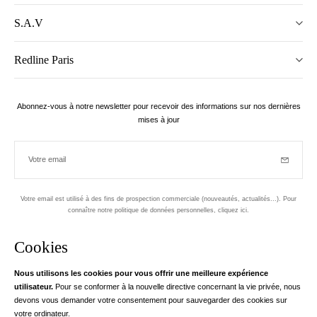
S.A.V
Redline Paris
Abonnez-vous à notre newsletter pour recevoir des informations sur nos dernières
mises à jour
Votre email
Inscriptio
Votre email est utilisé à des fins de prospection commerciale (nouveautés, actualités...). Pour
connaître notre politique de données personnelles,
cliquez ici
.
Newsletter
Cookies
Conçu dans le 1er arrondissement, à Paris
Nous utilisons les cookies pour vous offrir une meilleure expérience
utilisateur.
Pour se conformer à la nouvelle directive concernant la vie privée, nous
Votre adresse email
en savoir pl
devons vous demander votre consentement pour sauvegarder des cookies sur
Instagram
Facebook
Twitter
Pinterest
YouTube
votre ordinateur.