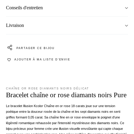
Conseils d'entretien
Livraison
PARTAGER CE BIJOU
AJOUTER À MA LISTE D’ENVIE
CHAÎNE OR ROSE DIAMANTS NOIRS DÉLICAT
Bracelet chaîne or rose diamants noirs Pure
Le bracelet Illusion Kcolor Chaîne en or rose 18 carats joue sur une tension
poétique entre la douceur rosée de la chaîne et les sept diamants noirs en serti
griffes formant 0,05 carat. Sa chaîne fine en or rose enveloppe le poignet d'une
légèreté romantique rehaussée par l'intensité mystérieuse des diamants noirs. Ce
bijou précieux pour femme crée une illusion visuelle envoûtante qui capte chaque