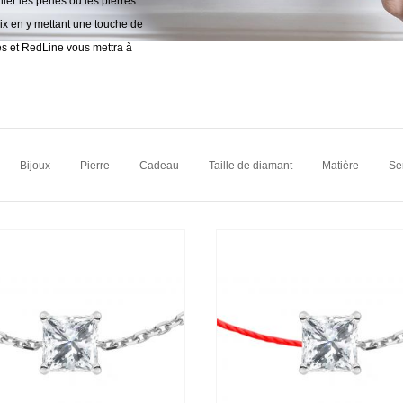
ler les perles ou les pierres
oix en y mettant une touche de
es et RedLine vous mettra à
Bijoux
Pierre
Cadeau
Taille de diamant
Matière
Ser