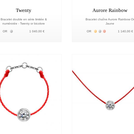
Twenty
Aurore Rainbow
Bracelet double en série limitée &
Bracelet chaîne Aurore Rainbow O
numérotée - Twenty or bicolore
Jaune
Белое золото 18К
Жёлтое золото 18К
Белое золото 18К
Розовое золото 
OR
1 040,00 €
OR
1 140,00 €