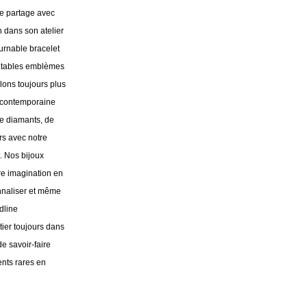
e partage avec
n dans son atelier
ournable bracelet
éritables emblèmes
lons toujours plus
e contemporaine
de diamants, de
rs avec notre
t. Nos bijoux
tre imagination en
onnaliser et même
dline
ier toujours dans
de savoir-faire
ments rares en