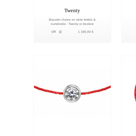
Twenty
Bracelet chaine en série limitée &
numérotée - Twenty or bicolore
Белое золото 18К
OR
1 180,00 €