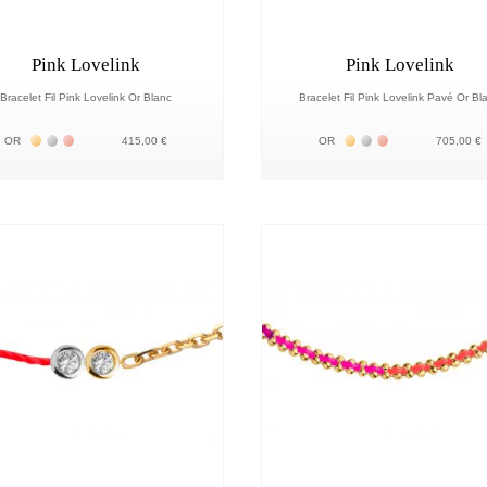
Pink Lovelink
Pink Lovelink
Bracelet Fil Pink Lovelink Or Blanc
Bracelet Fil Pink Lovelink Pavé Or Bl
Жёлтое золото 18К
Белое золото 18К
Розовое золото 18К
Жёлтое золото 18К
Белое золото 18К
Розовое золото 
OR
415,00 €
OR
705,00 €