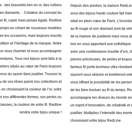
 : des bracelets lien en or, des colliers
Depuis des années, la maison RedLin
s en diamants… Créateur du concept du
vous des bijoux haute couture fait mai
n fil, copié mais jamais égalé, Redline
situé en plein cœur de Paris. L'incont
u temps en créant de nouveaux modèles
au fil rouge et son diamant sont de v
tes les occasions, mais toujours inscrits
de la maison de joaillerie mais nous al
adition et l’héritage de la marque. Notre
loin en vous apportant une esthétiqu
pour vous charmer et vous accompagner
avec une combinaison insolite d’ors, 
entures. Tous nos bijoux sont faits à la
pierres précieuses, de perles et toujou
eliers situés au cœur de Paris toujours
fameux fil porte-bonheur ultra résistan
nce du savoir-faire joaillier. Trouvez le
sauront vous séduire et éveilleront vo
ou de vos rêves parmi nos collections et
vous offrant la possibilité de les pers
 en choisissant la couleur de l’or, votre
de les faire évoluer au fil du temps. Re
i nos différentes formes, vos perles ou
accompagne les rêveurs du monde ent
cieuses, la couleur de votre fil. Redline
un esprit d’innovation, de créativité et 
rendra votre bijou unique !
joaillier. Multipliez l’intensité des mo
choisissant votre bijou RedLine.