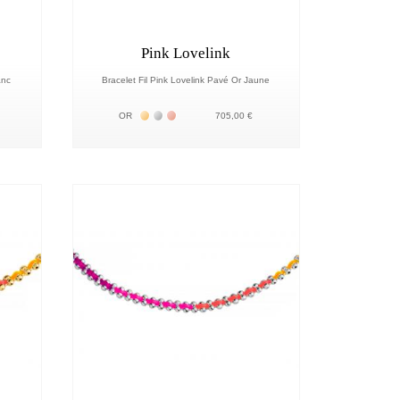
Pink Lovelink
anc
Bracelet Fil Pink Lovelink Pavé Or Jaune
18К
Жёлтое золото 18К
Белое золото 18К
Розовое золото 18К
OR
705,00 €