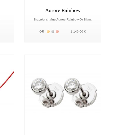
Aurore Rainbow
r
Bracelet chaîne Aurore Rainbow Or Blanc
18К
Жёлтое золото 18К
Белое золото 18К
Розовое золото 18К
OR
1 140,00 €