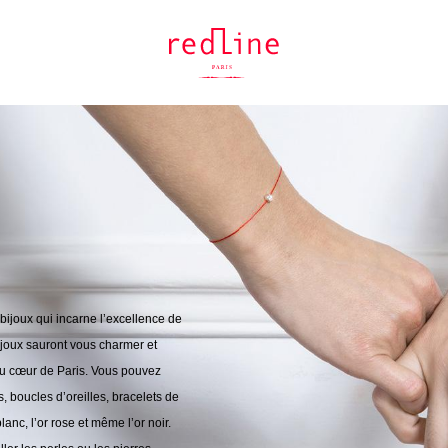
bijoux qui incarne l’excellence de
bijoux sauront vous charmer et
 au cœur de Paris. Vous pouvez
, boucles d’oreilles, bracelets de
blanc, l’or rose et même l’or noir.