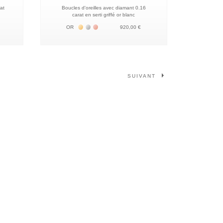
at
Boucles d'oreilles avec diamant 0.16
carat en serti griffé or blanc
К
Жёлтое золото 18К
Белое золото 18К
Розовое золото 18К
OR
920,00 €
Page
Vous lisez actuellement la page
Page
Page
Page
Page
SUIVANT