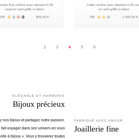
acelet fil et chaîne avec diamant 0.08
Collier chaîne avec diamant 0.08 car
carat en serti griffé or blanc
en serti griffé or blanc
Жёлтое золото 18К
Белое золото 18К
Розовое золото 18К
Чёрное золото 18К
Жёлтое золото 18К
Жёлтое золото 18К
Белое золото 18
OR
865,00 €
OR
1 405,00 €
2
3
4
5
6
ELÉGANCE ET HARMONIE
Bijoux précieux
 nos bijoux et partagez notre passion.
FABRIQUÉ AVEC AMOUR
Joaillerie fine
fait voyager dans son univers en vous
oite à bijoux ». Vous y trouverez toutes