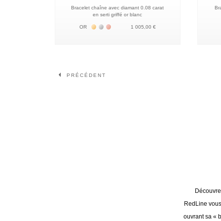
Bracelet chaîne avec diamant 0.08 carat
Br
en serti griffé or blanc
Жёлтое золото 18К
Белое золото 18К
Розовое золото 18К
OR
1 005,00 €
Page
Page
PRÉCÉDENT
Découvrez
RedLine vous 
ouvrant sa « b