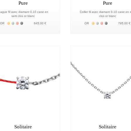
Pure
Pure
ague fil avec diamant 0.10 carat en
Collier fil avec diamant 0.10 carat en s
serti clos or blanc
clos or blanc
Жёлтое золото 18К
Белое золото 18К
Розовое золото 18К
Чёрное золото 18К
Жёлтое золото 18К
Белое золото 18К
Розовое золото 
Чёрное золото
OR
645,00 €
OR
795,00 €
Solitaire
Solitaire