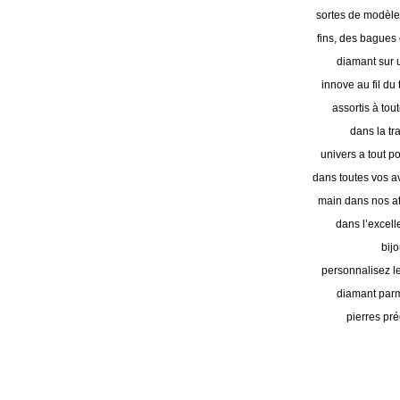
sortes de modèles
fins, des bague
diamant sur u
innove au fil d
assortis à tou
dans la tr
univers a tout 
dans toutes vos av
main dans nos at
dans l’excelle
bij
personnalisez le
diamant parm
pierres pré