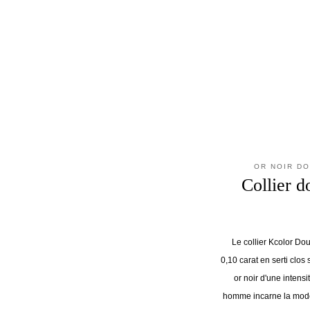
OR NOIR DO
Collier d
Le collier Kcolor Do
0,10 carat en serti clos
or noir d'une intens
homme incarne la moder