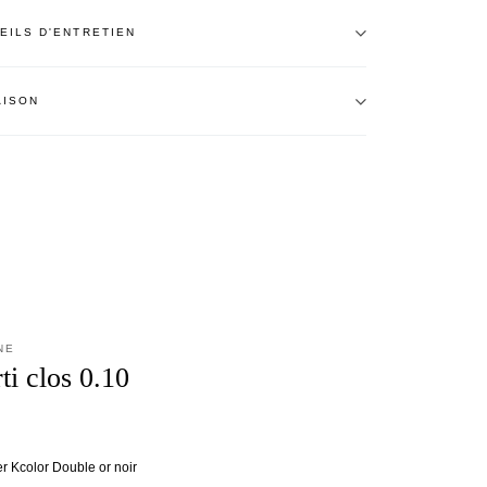
EILS D'ENTRETIEN
AISON
NE
ti clos 0.10
ier Kcolor Double or noir