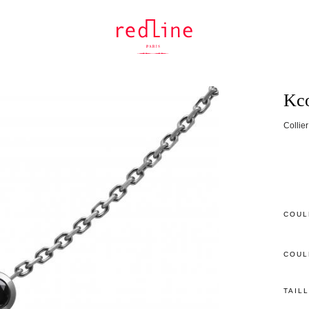
Kco
Collier
COUL
COUL
TAIL