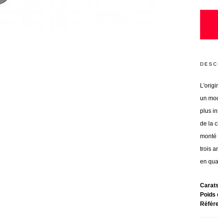
DESC
L'origi
un mod
plus in
de la 
monté 
trois a
en qua
Carat
Poids 
Référ