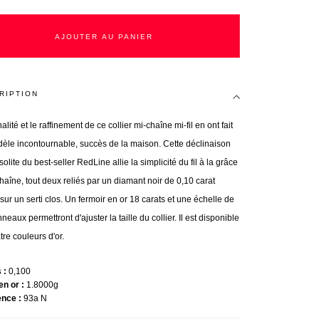
AJOUTER AU PANIER
RIPTION
nalité et le raffinement de ce collier mi-chaîne mi-fil en ont fait
èle incontournable, succès de la maison. Cette déclinaison
solite du best-seller RedLine allie la simplicité du fil à la grâce
chaîne, tout deux reliés par un diamant noir de 0,10 carat
sur un serti clos. Un fermoir en or 18 carats et une échelle de
nneaux permettront d'ajuster la taille du collier. Il est disponible
tre couleurs d'or.
s
0,100
en or
1.8000g
ence
93a N