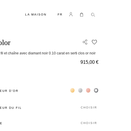
LANGUE
Se connecter
Mon panier
LA MAISON
FR
lor
AJOUTER À MA 
 fil et chaîne avec diamant noir 0.10 carat en serti clos or noir
915,00 €
Жёлтое золото 18К
Белое золото 18К
Розовое золото 18К
Чёрное золото 18К
EUR D’OR
CHOISIR
EUR DU FIL
CHOISIR
LE