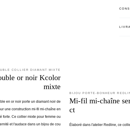
CONS
LIVR
UBLE COLLIER DIAMANT MIXTE
ouble or noir Kcolor
mixte
BIJOU PORTE-BONHEUR REDLI
Mi-fil mi-chaîne ser
uble en or noir porte un diamant noir de
ct
 sur une construction mi-fil mi-chaîne en
ité forte. Ce collier mixte pour femme ou
nité et l'audace dans un bijou de cou
Élaboré dans l'atelier Redline, ce coll