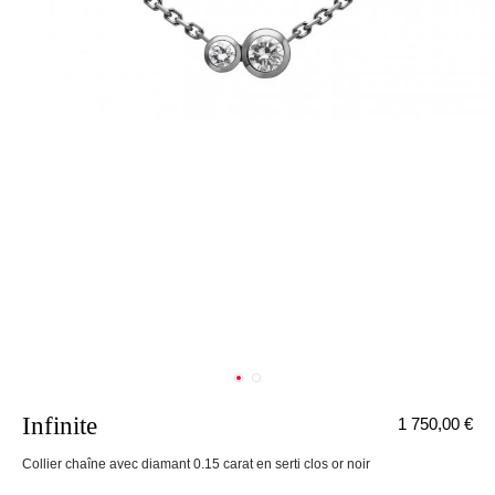
Infinite
1 750,00 €
nnecter
Collier chaîne avec diamant 0.15 carat en serti clos or noir