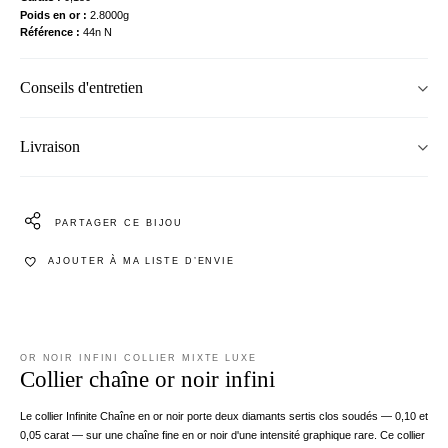
Poids en or
2.8000g
Référence
44n N
Conseils d'entretien
Livraison
PARTAGER CE BIJOU
AJOUTER À MA LISTE D’ENVIE
OR NOIR INFINI COLLIER MIXTE LUXE
Collier chaîne or noir infini
Le collier Infinite Chaîne en or noir porte deux diamants sertis clos soudés — 0,10 et
0,05 carat — sur une chaîne fine en or noir d'une intensité graphique rare. Ce collier