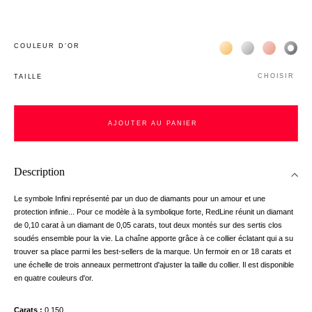
Жёлтое золото 18К
Белое золото 1
Розовое з
Чёр
COULEUR D’OR
CHOISIR
TAILLE
AJOUTER AU PANIER
Description
Le symbole Infini représenté par un duo de diamants pour un amour et une
protection infinie... Pour ce modèle à la symbolique forte, RedLine réunit un diamant
de 0,10 carat à un diamant de 0,05 carats, tout deux montés sur des sertis clos
soudés ensemble pour la vie. La chaîne apporte grâce à ce collier éclatant qui a su
trouver sa place parmi les best-sellers de la marque. Un fermoir en or 18 carats et
une échelle de trois anneaux permettront d'ajuster la taille du collier. Il est disponible
en quatre couleurs d'or.
Carats
0,150