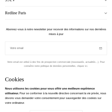
Redline Paris
Abonnez-vous à notre newsletter pour recevoir des informations sur nos dernières
mises à jour
Votre email
Inscriptio
Votre email est utilisé à des fins de prospection commerciale (nouveautés, actualités...). Pour
connaître notre politique de données personnelles,
cliquez ici
.
Newsletter
Cookies
Conçu dans le 1er arrondissement, à Paris
Nous utilisons les cookies pour vous offrir une meilleure expérience
utilisateur.
Pour se conformer à la nouvelle directive concernant la vie privée, nous
Votre adresse email
en savoir pl
devons vous demander votre consentement pour sauvegarder des cookies sur
Instagram
Facebook
Twitter
Pinterest
YouTube
votre ordinateur.
Votre e-mail nous sert exclusivement à vous adresser les informations de
RedLine. Conformément à la loi, vous disposez d'un droit d'accès, de