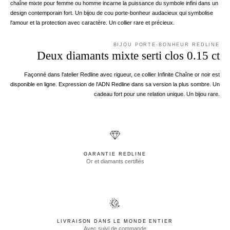
chaîne mixte pour femme ou homme incarne la puissance du symbole infini dans un
design contemporain fort. Un bijou de cou porte-bonheur audacieux qui symbolise
l'amour et la protection avec caractère. Un collier rare et précieux.
BIJOU PORTE-BONHEUR REDLINE
Deux diamants mixte serti clos 0.15 ct
Façonné dans l'atelier Redline avec rigueur, ce collier Infinite Chaîne or noir est
disponible en ligne. Expression de l'ADN Redline dans sa version la plus sombre. Un
cadeau fort pour une relation unique. Un bijou rare.
GARANTIE REDLINE
Or et diamants certifiés
LIVRAISON DANS LE MONDE ENTIER
Avec suivi de commande