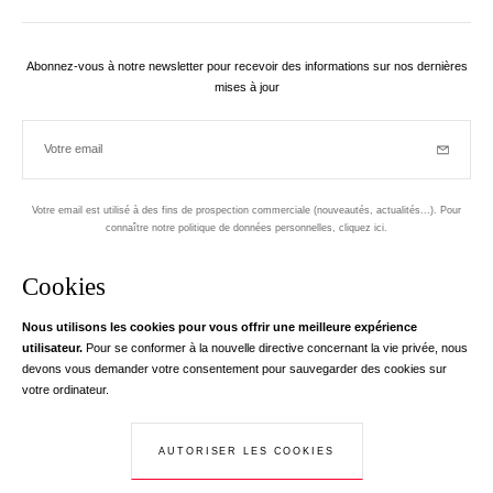
Abonnez-vous à notre newsletter pour recevoir des informations sur nos dernières
mises à jour
Votre email
Inscriptio
Votre email est utilisé à des fins de prospection commerciale (nouveautés, actualités...). Pour
connaître notre politique de données personnelles,
cliquez ici
.
Newsletter
Cookies
Conçu dans le 1er arrondissement, à Paris
Nous utilisons les cookies pour vous offrir une meilleure expérience
utilisateur.
Pour se conformer à la nouvelle directive concernant la vie privée, nous
Votre adresse email
en savoir pl
devons vous demander votre consentement pour sauvegarder des cookies sur
Instagram
Facebook
Twitter
Pinterest
YouTube
votre ordinateur.
Votre e-mail nous sert exclusivement à vous adresser les informations de
RedLine. Conformément à la loi, vous disposez d'un droit d'accès, de
rectifications et d'opposition à vos données personnelles. Conformément à la
AUTORISER LES COOKIES
© Creaddict - Tous droits réservés
loi, vous disposez d'un droit d'accès, de rectifications et d'opposition à vos
CGV
| Mentions Légales
| Données Personnelles
| Cookies
| Retour
données personnelles.