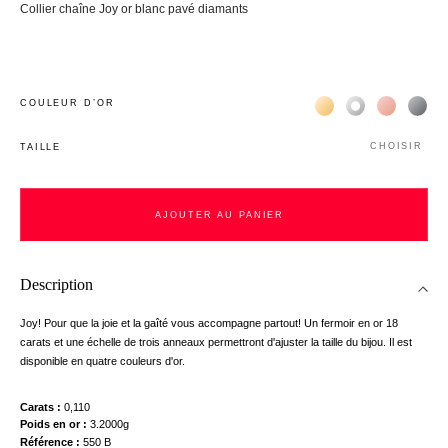
Collier chaîne Joy or blanc pavé diamants
Жёлтое золото 18К
Белое золото 1
Розовое з
Чёр
COULEUR D’OR
CHOISIR
TAILLE
AJOUTER AU PANIER
AJOUTER AU PANIER
Description
Joy! Pour que la joie et la gaîté vous accompagne partout! Un fermoir en or 18
carats et une échelle de trois anneaux permettront d'ajuster la taille du bijou. Il est
disponible en quatre couleurs d'or.
Carats
0,110
nnecter
Poids en or
3.2000g
Référence
550 B