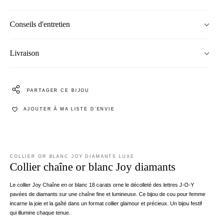
Conseils d'entretien
Livraison
PARTAGER CE BIJOU
AJOUTER À MA LISTE D’ENVIE
COLLIER OR BLANC JOY DIAMANTS LUXE
Collier chaîne or blanc Joy diamants
Le collier Joy Chaîne en or blanc 18 carats orne le décolleté des lettres J-O-Y
pavées de diamants sur une chaîne fine et lumineuse. Ce bijou de cou pour femme
incarne la joie et la gaîté dans un format collier glamour et précieux. Un bijou festif
qui illumine chaque tenue.