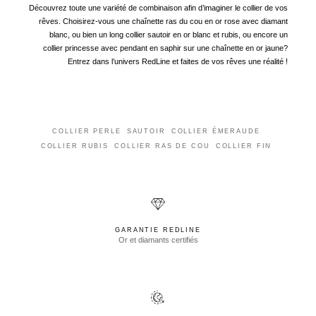
Découvrez toute une variété de combinaison afin d’imaginer le collier de vos
rêves. Choisirez-vous une chaînette ras du cou en or rose avec diamant
blanc, ou bien un long collier sautoir en or blanc et rubis, ou encore un
collier princesse avec pendant en saphir sur une chaînette en or jaune?
Entrez dans l’univers RedLine et faites de vos rêves une réalité !
COLLIER PERLE
SAUTOIR
COLLIER ÉMERAUDE
COLLIER RUBIS
COLLIER RAS DE COU
COLLIER FIN
GARANTIE REDLINE
Or et diamants certifiés