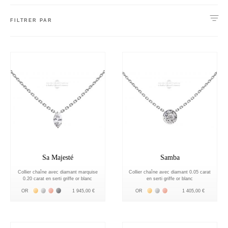
FILTRER PAR
Sa Majesté
Samba
Collier chaîne avec diamant marquise
Collier chaîne avec diamant 0.05 carat
0.20 carat en serti griffe or blanc
en serti griffe or blanc
Жёлтое золото 18К
Белое золото 18К
Розовое золото 18К
Чёрное золото 18К
Жёлтое золото 18К
Белое золото 18К
Розовое золото 18К
OR
1 945,00 €
OR
1 405,00 €
nnecter