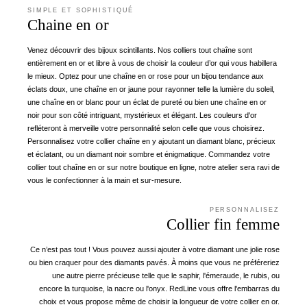
SIMPLE ET SOPHISTIQUÉ
Chaine en or
Venez découvrir des bijoux scintillants. Nos colliers tout chaîne sont
entièrement en or et libre à vous de choisir la couleur d’or qui vous habillera
le mieux. Optez pour une chaîne en or rose pour un bijou tendance aux
éclats doux, une chaîne en or jaune pour rayonner telle la lumière du soleil,
une chaîne en or blanc pour un éclat de pureté ou bien une chaîne en or
noir pour son côté intriguant, mystérieux et élégant. Les couleurs d'or
refléteront à merveille votre personnalité selon celle que vous choisirez.
Personnalisez votre collier chaîne en y ajoutant un diamant blanc, précieux
et éclatant, ou un diamant noir sombre et énigmatique. Commandez votre
collier tout chaîne en or sur notre boutique en ligne, notre atelier sera ravi de
vous le confectionner à la main et sur-mesure.
PERSONNALISEZ
Collier fin femme
Ce n’est pas tout ! Vous pouvez aussi ajouter à votre diamant une jolie rose
ou bien craquer pour des diamants pavés. À moins que vous ne préféreriez
une autre pierre précieuse telle que le saphir, l'émeraude, le rubis, ou
encore la turquoise, la nacre ou l'onyx. RedLine vous offre l'embarras du
choix et vous propose même de choisir la longueur de votre collier en or.