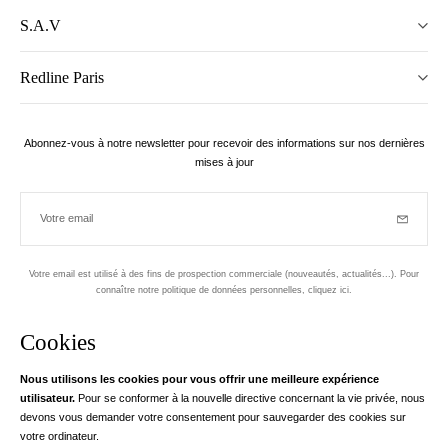
S.A.V
Redline Paris
Abonnez-vous à notre newsletter pour recevoir des informations sur nos dernières
mises à jour
Votre email
Inscriptio
Votre email est utilisé à des fins de prospection commerciale (nouveautés, actualités...). Pour
connaître notre politique de données personnelles,
cliquez ici
.
Newsletter
Cookies
Conçu dans le 1er arrondissement, à Paris
Nous utilisons les cookies pour vous offrir une meilleure expérience
utilisateur.
Pour se conformer à la nouvelle directive concernant la vie privée, nous
Votre adresse email
en savoir pl
devons vous demander votre consentement pour sauvegarder des cookies sur
Instagram
Facebook
Twitter
Pinterest
YouTube
votre ordinateur.