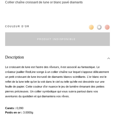
Collier chaîne croissant de lune or blanc pavé diamants
Жёлтое золото 
Белое зол
Роз
COULEUR D’OR
PRODUIT INDISPONIBLE
Description
Le croissant de lune est l'astre des rêveurs, il est associé au fantastique. Le
créateur joaillier RedLine songe à un collier chaîne sur lequel s'appose délicatement
un petit croissant de lune incrusté de diamants blancs scintillants. L'or blanc est le
reflet de la lune telle qu'on la voit dans le ciel ou telle qu'elle est dessinée sur une
feuille de papier. Cette couleur d'or nuance le jeu de lumière émanant des petites
pierres précieuses. Un collier symbolique qui vous suivra partout dans vos
aventures du quotidien et qui diamantera vos rêves.
nnecter
Carats
0,090
Poids en or
3.0000g