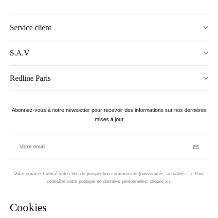
Service client
S.A.V
Redline Paris
Abonnez-vous à notre newsletter pour recevoir des informations sur nos dernières
mises à jour
Votre email
Inscriptio
Votre email est utilisé à des fins de prospection commerciale (nouveautés, actualités...). Pour
connaître notre politique de données personnelles,
cliquez ici
.
Newsletter
Cookies
Conçu dans le 1er arrondissement, à Paris