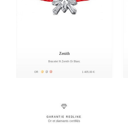
Zenith
Bracelet fil Zenith Or Blanc
Жёлтое золото 18К
Белое золото 18К
Розовое золото 18К
OR
1 405,00 €
GARANTIE REDLINE
Or et diamants certifiés