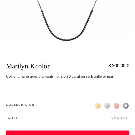
Marilyn Kcolor
3 900,00 €
Collier chaîne avec diamants noirs 0.80 carat en serti griffe or noir
Жёлтое золото 18К
Белое золото 1
Розовое з
Чёр
COULEUR D’OR
CHOISIR
TAILLE
nnecter