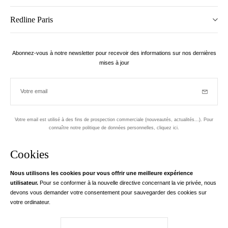
Redline Paris
Abonnez-vous à notre newsletter pour recevoir des informations sur nos dernières
mises à jour
Votre email
Inscriptio
Votre email est utilisé à des fins de prospection commerciale (nouveautés, actualités...). Pour
connaître notre politique de données personnelles,
cliquez ici
.
Newsletter
Cookies
Conçu dans le 1er arrondissement, à Paris
Nous utilisons les cookies pour vous offrir une meilleure expérience
utilisateur.
Pour se conformer à la nouvelle directive concernant la vie privée, nous
Votre adresse email
en savoir pl
devons vous demander votre consentement pour sauvegarder des cookies sur
Instagram
Facebook
Twitter
Pinterest
YouTube
votre ordinateur.
Votre e-mail nous sert exclusivement à vous adresser les informations de
RedLine. Conformément à la loi, vous disposez d'un droit d'accès, de