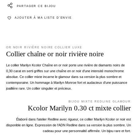
PARTAGER CE BIJOU
AJOUTER À MA LISTE D’ENVIE
OR NOIR RIVIÈRE NOIRE COLLIER LUXE
Collier chaîne or noir rivière noire
Le collier Marilyn Kcolor Chaîne en or noir porte une rivière de diamants noirs de
0,30 carat en serti griffes sur une chaîne en or noir d'une intensité monochrome
absolue. Ce collier mixte incarne le glamour dans sa version la plus sombre et
contemporaine. Un hommage à Marilyn Monroe fort et audacieux d'une puissance
joaillière rare. Un collier singulier et précieux.
BIJOU MIXTE REDLINE GLAMOUR
Kcolor Marilyn 0.30 ct mixte collier
Élaboré dans l'atelier Redline avec rigueur, ce collier Marilyn Kcolor or noir est
disponible en ligne. Expression de l'ADN Redline dans sa version la plus sombre. Un
cadeau pour une personnalité affirmée. Un bijou rare et fort.