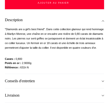
AJOUTER AU PANIER
Description
"Diamonds are a girl's best friend". Dans cette collection glamour qui rend hommage
à Marilyn Monroe, une chaîne en or encadre une rivière de 0,80 carats de diamants
noirs. Les pierres sur serti griffes se juxtaposent et donnent un éclat insaisissable à
ce collier luxueux. Un fermoir en or 18 carats et une échelle de trois anneaux
permettront d'ajuster la taille du collier. Il est disponible en quatre couleurs d'or.
Carats
0,800
Poids en or
2.9000g
Référence
631h N
Conseils d'entretien
Livraison