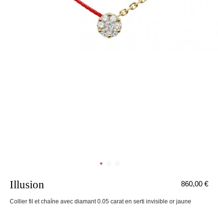
Illusion
860,00 €
nnecter
Collier fil et chaîne avec diamant 0.05 carat en serti invisible or jaune