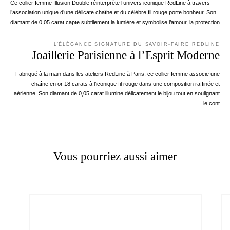
Ce collier femme Illusion Double réinterprète l’univers iconique RedLine à travers
l’association unique d’une délicate chaîne et du célèbre fil rouge porte bonheur. Son
diamant de 0,05 carat capte subtilement la lumière et symbolise l’amour, la protection
L’ÉLÉGANCE SIGNATURE DU SAVOIR-FAIRE REDLINE
Joaillerie Parisienne à l’Esprit Moderne
Fabriqué à la main dans les ateliers RedLine à Paris, ce collier femme associe une
chaîne en or 18 carats à l’iconique fil rouge dans une composition raffinée et
aérienne. Son diamant de 0,05 carat illumine délicatement le bijou tout en soulignant
le cont
Vous pourriez aussi aimer