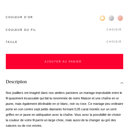
Жёлтое золото 
Белое зол
Роз
COULEUR D’OR
CHOISIR
COULEUR DU FIL
CHOISIR
TAILLE
AJOUTER AU PANIER
Description
Nos joailliers ont imaginé dans nos ateliers parisiens un mariage improbable entre le
fil quasiment incassable qui fait la renommée de notre Maison et une chaîne en or
jaune, mais également déclinable en or blanc, noir ou rose. Ce mariage peu ordinaire
porte en son centre sept petits diamants formant 0,05 carat montés sur un serti
griffes en or jaune en adéquation avec la chaîne. Vous avez la possibilité de choisir
la couleur de votre fil parmi un large choix, mais aussi de la changer au gré des
saisons ou de vos envies.