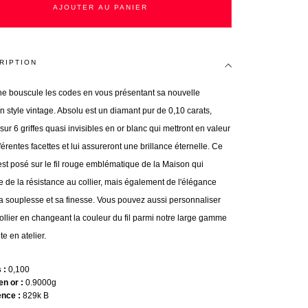
AJOUTER AU PANIER
RIPTION
e bouscule les codes en vous présentant sa nouvelle
on style vintage. Absolu est un diamant pur de 0,10 carats,
ur 6 griffes quasi invisibles en or blanc qui mettront en valeur
férentes facettes et lui assureront une brillance éternelle. Ce
est posé sur le fil rouge emblématique de la Maison qui
e de la résistance au collier, mais également de l'élégance
a souplesse et sa finesse. Vous pouvez aussi personnaliser
collier en changeant la couleur du fil parmi notre large gamme
e en atelier.
s
0,100
en or
0.9000g
ence
829k B