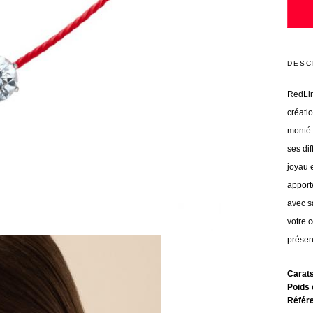
DESC
RedLin
créati
monté s
ses dif
joyau 
apport
avec s
votre 
présent
Carat
Poids 
Référ