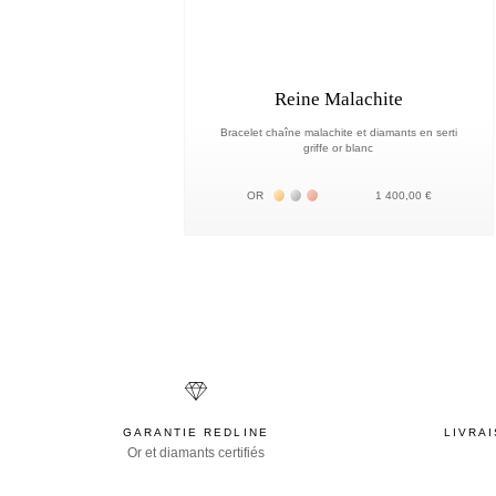
Reine Malachite
Bracelet chaîne malachite et diamants en serti
griffe or blanc
Жёлтое золото 18К
Белое золото 18К
Розовое золото 18К
OR
1 400,00 €
GARANTIE REDLINE
LIVRA
Or et diamants certifiés