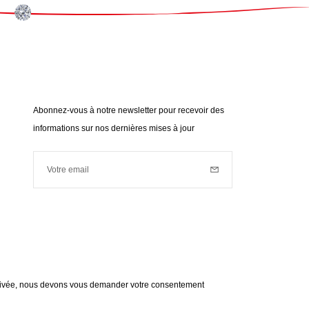
Abonnez-vous à notre newsletter pour recevoir des
informations sur nos dernières mises à jour
Votre email
Inscription
Votre email est utilisé à des fins de prospection commerciale
(nouveautés, actualités...). Pour connaître notre politique de
données personnelles,
cliquez ici
.
 privée, nous devons vous demander votre consentement
en savoir plus