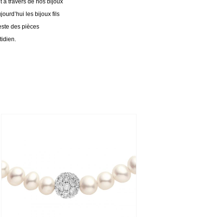
t à travers de nos bijoux
ujourd’hui les bijoux fils
reste des pièces
idien.