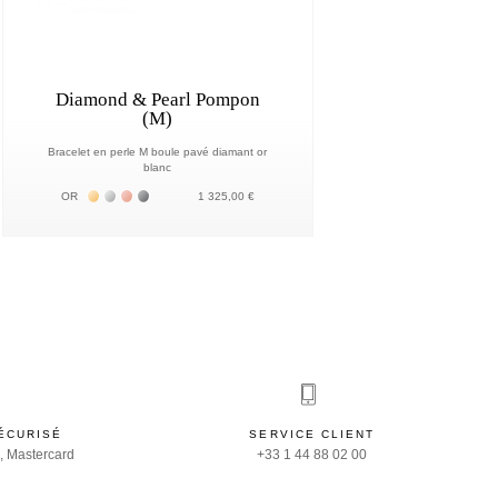
Diamond & Pearl Pompon
(M)
Bracelet en perle M boule pavé diamant or
blanc
Жёлтое золото 18К
Белое золото 18К
Розовое золото 18К
Чёрное золото 18К
OR
1 325,00 €
ÉCURISÉ
SERVICE CLIENT
, Mastercard
+33 1 44 88 02 00