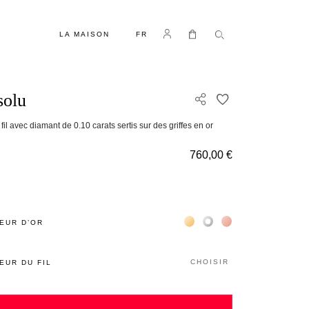
LANGUE
Se connecter
Mon panier
LA MAISON
FR
solu
AJOUTER À MA 
 fil avec diamant de 0.10 carats sertis sur des griffes en or
760,00 €
Жёлтое золото 18К
Белое золото 18К
Розовое золото 18
EUR D’OR
CHOISIR
EUR DU FIL