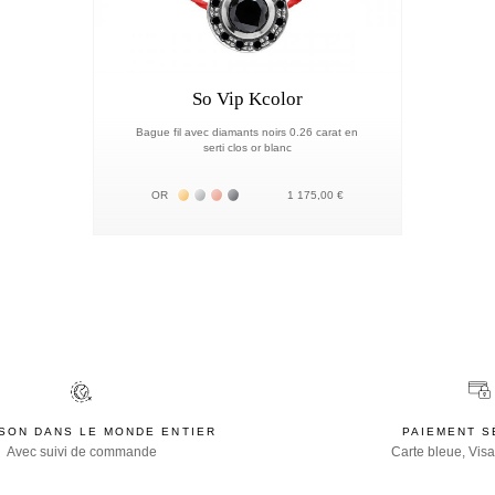
So Vip Kcolor
Bague fil avec diamants noirs 0.26 carat en
serti clos or blanc
Жёлтое золото 18К
Белое золото 18К
Розовое золото 18К
Чёрное золото 18К
OR
1 175,00 €
ISON DANS LE MONDE ENTIER
PAIEMENT S
Avec suivi de commande
Carte bleue, Visa