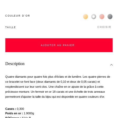
Жёлтое золото 18К
Белое золото 1
Розовое з
Чёр
COULEUR D’OR
CHOISIR
TAILLE
AJOUTER AU PANIER
Description
Quatre diamants pour quatre fois plus d'éclats et de lumière. Les quatre pierres de
ce bracelet se font face (deux diamants de 0,10 et deux de 0,05 carats) et
resplendissent sur leur serti clos. Une chaîne en or ajoute de la grâce à cette
précieuse monture. Un fermoir en or 18 carats et une échelle de trois anneaux
permettront d'ajuster la taille du bijou qui est disponible en quatre couleurs d'or.
Carats
0,300
Poids en or
1.9000g
Référence
614a B