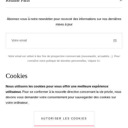
Redline Paris
Abonnez-vous à notre newsletter pour recevoir des informations sur nos dernières
mises à jour
Votre email
Inscriptio
Votre email est utilisé à des fins de prospection commerciale (nouveautés, actualités...). Pour
connaître notre politique de données personnelles,
cliquez ici
.
Newsletter
Cookies
Conçu dans le 1er arrondissement, à Paris
Nous utilisons les cookies pour vous offrir une meilleure expérience
utilisateur.
Pour se conformer à la nouvelle directive concernant la vie privée, nous
Votre adresse email
en savoir pl
devons vous demander votre consentement pour sauvegarder des cookies sur
Instagram
Facebook
Twitter
Pinterest
YouTube
votre ordinateur.
Votre e-mail nous sert exclusivement à vous adresser les informations de
RedLine. Conformément à la loi, vous disposez d'un droit d'accès, de
rectifications et d'opposition à vos données personnelles. Conformément à la
AUTORISER LES COOKIES
© Creaddict - Tous droits réservés
loi, vous disposez d'un droit d'accès, de rectifications et d'opposition à vos
CGV
| Mentions Légales
| Données Personnelles
| Cookies
| Retour
données personnelles.