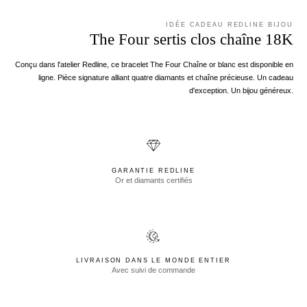
IDÉE CADEAU REDLINE BIJOU
The Four sertis clos chaîne 18K
Conçu dans l'atelier Redline, ce bracelet The Four Chaîne or blanc est disponible en
ligne. Pièce signature alliant quatre diamants et chaîne précieuse. Un cadeau
d'exception. Un bijou généreux.
GARANTIE REDLINE
Or et diamants certifiés
LIVRAISON DANS LE MONDE ENTIER
Avec suivi de commande