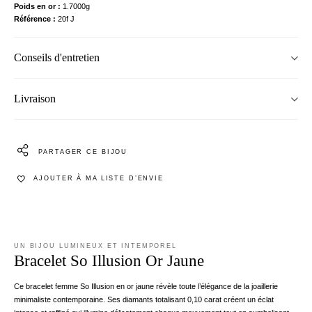
Poids en or
1.7000g
Référence
20f J
Conseils d'entretien
Livraison
PARTAGER CE BIJOU
AJOUTER À MA LISTE D’ENVIE
UN BIJOU LUMINEUX ET INTEMPOREL
Bracelet So Illusion Or Jaune
Ce bracelet femme So Illusion en or jaune révèle toute l’élégance de la joaillerie
minimaliste contemporaine. Ses diamants totalisant 0,10 carat créent un éclat