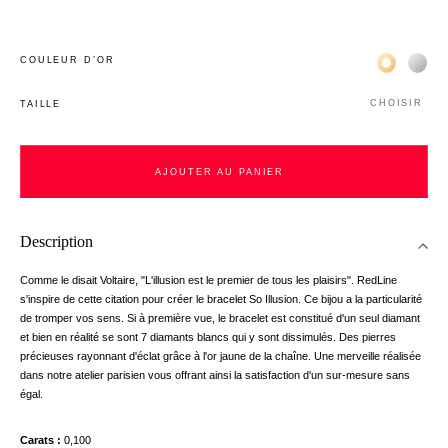
Жёлтое зо
Бел
COULEUR D’OR
CHOISIR
TAILLE
AJOUTER AU PANIER
Description
Comme le disait Voltaire, "L'illusion est le premier de tous les plaisirs". RedLine
s'inspire de cette citation pour créer le bracelet So Illusion. Ce bijou a la particularité
de tromper vos sens. Si à première vue, le bracelet est constitué d'un seul diamant
et bien en réalité se sont 7 diamants blancs qui y sont dissimulés. Des pierres
précieuses rayonnant d'éclat grâce à l'or jaune de la chaîne. Une merveille réalisée
dans notre atelier parisien vous offrant ainsi la satisfaction d'un sur-mesure sans
égal.
Carats
0,100