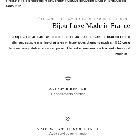
intense et raffiné qui illumine délicatement chaque mouvement tout en symbolisant
l’amour, l’h
L’ÉLÉGANCE DU SAVOIR-FAIRE PARISIEN REDLINE
Bijou Luxe Made in France
Fabriqué à la main dans les ateliers RedLine au cœur de Paris, ce bracelet femme
diamant associe une fine chaîne en or jaune à des diamants totalisant 0,10 carat
dans un design délicat et contemporain. Élégant et lumineux, ce bracelet intemporel
made in F
GARANTIE REDLINE
Or et diamants certifiés
LIVRAISON DANS LE MONDE ENTIER
Avec suivi de commande