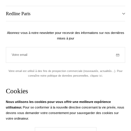
Redline Paris
Abonnez-vous à notre newsletter pour recevoir des informations sur nos dernières
mises à jour
Votre email
Inscriptio
Votre email est utilisé à des fins de prospection commerciale (nouveautés, actualités...). Pour
connaître notre politique de données personnelles,
cliquez ici
.
Newsletter
Cookies
Conçu dans le 1er arrondissement, à Paris
Nous utilisons les cookies pour vous offrir une meilleure expérience
utilisateur.
Pour se conformer à la nouvelle directive concernant la vie privée, nous
Votre adresse email
en savoir pl
devons vous demander votre consentement pour sauvegarder des cookies sur
Instagram
Facebook
Twitter
Pinterest
YouTube
votre ordinateur.
Votre e-mail nous sert exclusivement à vous adresser les informations de
RedLine. Conformément à la loi, vous disposez d'un droit d'accès, de