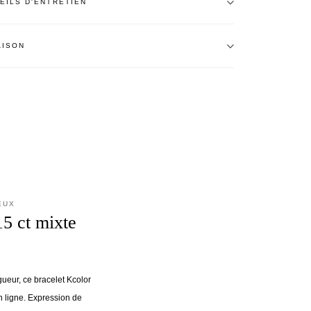
EILS D'ENTRETIEN
AISON
EUX
15 ct mixte
gueur, ce bracelet Kcolor
en ligne. Expression de