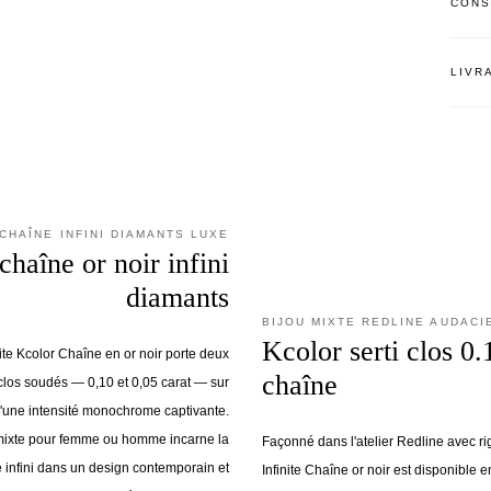
CONS
LIVR
CHAÎNE INFINI DIAMANTS LUXE
chaîne or noir infini
diamants
BIJOU MIXTE REDLINE AUDACI
Kcolor serti clos 0.
nite Kcolor Chaîne en or noir porte deux
chaîne
 clos soudés — 0,10 et 0,05 carat — sur
d'une intensité monochrome captivante.
mixte pour femme ou homme incarne la
Façonné dans l'atelier Redline avec ri
infini dans un design contemporain et
Infinite Chaîne or noir est disponible 