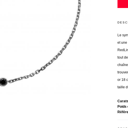
DESC
Le sym
et une 
RedLin
tout d
chaîne
trouve
or 18 c
taille 
Carat
Poids 
Référ