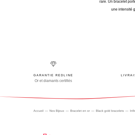
rare. Un bracelet port
une intensité 
GARANTIE REDLINE
LIVRA
Or et diamants certifiés
Accueil
Nos Bijoux
Bracelet en or
Black gold bracelets
Infi