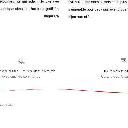
e-bonheur fort qui redéfinit le luxe avec
l'ADN Redline dans sa version la plu
graphique absolue. Une pièce joaillière
mémorable pour ceux qui revendiquent 
singulière.
bijou rare et fort.
ISON DANS LE MONDE ENTIER
PAIEMENT S
Avec suivi de commande
Carte bleue, Visa
nite Kcolor