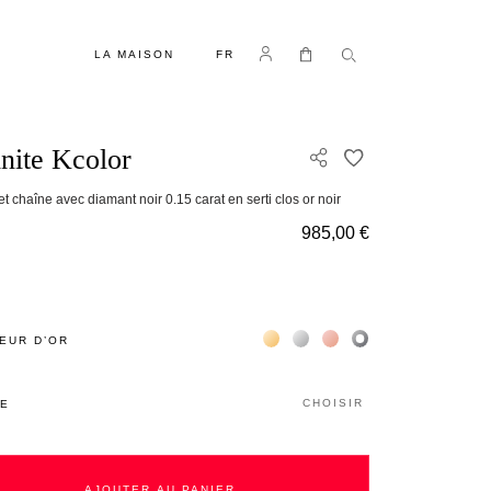
LANGUE
Se connecter
Mon panier
LA MAISON
FR
inite Kcolor
AJOUTER À MA 
t chaîne avec diamant noir 0.15 carat en serti clos or noir
985,00 €
Жёлтое золото 18К
Белое золото 18К
Розовое золото 18К
Чёрное золото 18К
EUR D’OR
CHOISIR
LE
AJOUTER AU PANIER