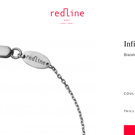
Inf
Bracele
COUL
TAIL