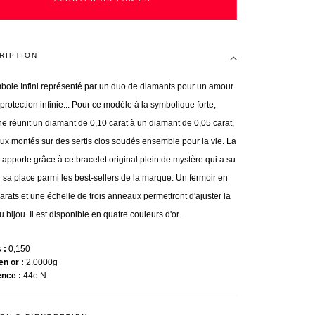
RIPTION
bole Infini représenté par un duo de diamants pour un amour
protection infinie... Pour ce modèle à la symbolique forte,
e réunit un diamant de 0,10 carat à un diamant de 0,05 carat,
eux montés sur des sertis clos soudés ensemble pour la vie. La
 apporte grâce à ce bracelet original plein de mystère qui a su
r sa place parmi les best-sellers de la marque. Un fermoir en
arats et une échelle de trois anneaux permettront d'ajuster la
du bijou. Il est disponible en quatre couleurs d'or.
s
0,150
en or
2.0000g
ence
44e N