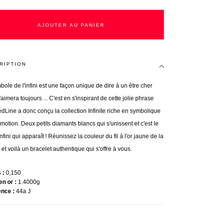
AJOUTER AU PANIER
RIPTION
bole de l'infini est une façon unique de dire à un être cher
'aimera toujours ... C'est en s'inspirant de cette jolie phrase
dLine a donc conçu la collection Infinite riche en symbolique
motion. Deux petits diamants blancs qui s'unissent et c'est le
nfini qui apparaît ! Réunissez la couleur du fil à l'or jaune de la
et voilà un bracelet authentique qui s'offre à vous.
s
0,150
en or
1.4000g
ence
44a J