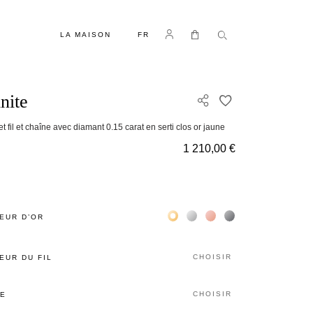
LANGUE
Se connecter
Mon panier
LA MAISON
FR
inite
AJOUTER À MA 
t fil et chaîne avec diamant 0.15 carat en serti clos or jaune
1 210,00 €
Жёлтое золото 18К
Белое золото 18К
Розовое золото 18К
Чёрное золото 18К
EUR D’OR
CHOISIR
EUR DU FIL
CHOISIR
LE