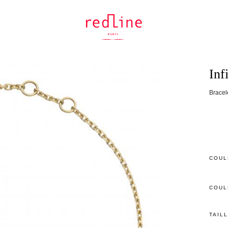
Inf
Bracele
COUL
COUL
TAIL