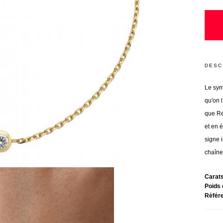
DESC
Le sym
qu'on l
que Re
et en é
signe i
chaîne 
Carat
Poids 
Référ