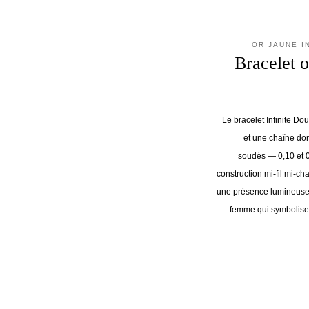
OR JAUNE I
Bracelet 
Le bracelet Infinite Dou
et une chaîne dor
soudés — 0,10 et 0,
construction mi-fil mi-c
une présence lumineuse e
femme qui symbolise 