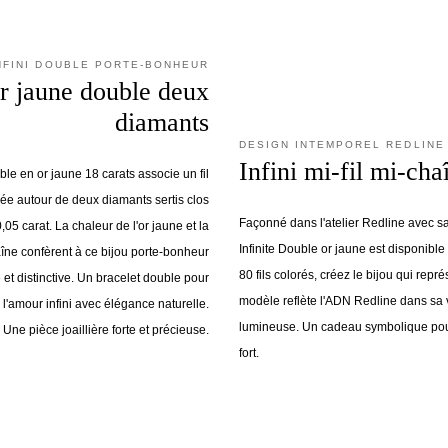
NFINI DOUBLE PORTE-BONHEUR
or jaune double deux
diamants
DESIGN INTEMPOREL REDLINE
Infini mi-fil mi-chaî
ble en or jaune 18 carats associe un fil
ée autour de deux diamants sertis clos
Façonné dans l'atelier Redline avec sav
05 carat. La chaleur de l'or jaune et la
Infinite Double or jaune est disponible
haîne confèrent à ce bijou porte-bonheur
80 fils colorés, créez le bijou qui repré
t distinctive. Un bracelet double pour
modèle reflète l'ADN Redline dans sa v
l'amour infini avec élégance naturelle.
lumineuse. Un cadeau symbolique po
Une pièce joaillière forte et précieuse.
fort.