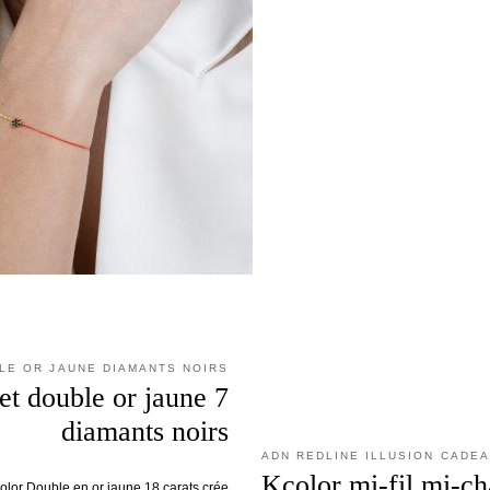
LE OR JAUNE DIAMANTS NOIRS
et double or jaune 7
diamants noirs
ADN REDLINE ILLUSION CADE
Kcolor mi-fil mi-ch
color Double en or jaune 18 carats crée