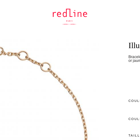
Ill
Bracele
or jau
COUL
COUL
TAIL