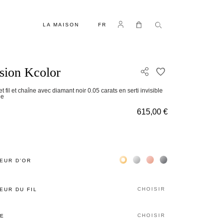
LANGUE
Se connecter
Mon panier
LA MAISON
FR
usion Kcolor
AJOUTER À MA 
t fil et chaîne avec diamant noir 0.05 carats en serti invisible
ne
615,00 €
Жёлтое золото 18К
Белое золото 18К
Розовое золото 18К
Чёрное золото 18К
EUR D’OR
CHOISIR
EUR DU FIL
CHOISIR
LE