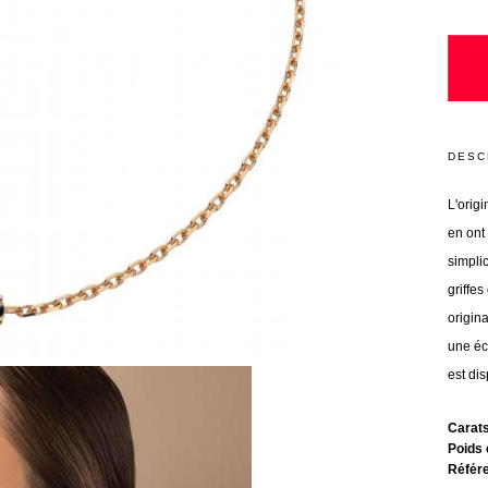
DESC
L'origi
en ont
simplic
griffes
origina
une éch
est dis
Carat
Poids 
Référ