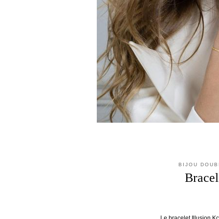
BIJOU DOUB
Bracel
Le bracelet Illusion K