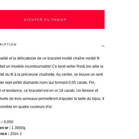
AJOUTER AU PANIER
RIPTION
nalité et la délicatesse de ce bracelet moitié chaîne moitié fil
 fait un modèle incontournable! Ce best-seller RedLine allie la
ité du fil à la précieuse chaînette. Au centre, se trouve un serti
 de sept petits diamants noirs qui formant 0,05 carats. Fin,
l et tendance, ce bracelet est en or 18 carats. Un fermoir et
elle de trois anneaux permettront d'ajuster la taille du bijou. Il
ponible en quatre couleurs d'or.
s
0,050
en or
1.3000g
ence
20zn J