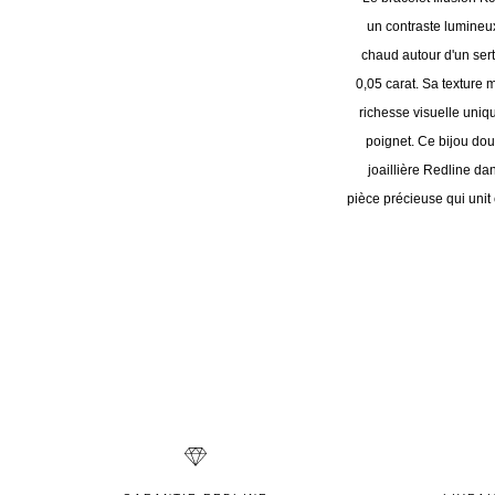
un contraste lumineux 
chaud autour d'un sert
0,05 carat. Sa texture 
richesse visuelle uniq
poignet. Ce bijou dou
joaillière Redline dan
pièce précieuse qui unit