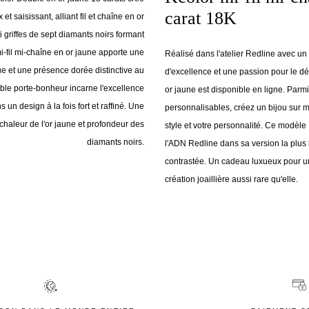
carat 18K
et saisissant, alliant fil et chaîne en or
i griffes de sept diamants noirs formant
mi-fil mi-chaîne en or jaune apporte une
Réalisé dans l'atelier Redline avec un 
ue et une présence dorée distinctive au
d'excellence et une passion pour le dét
ble porte-bonheur incarne l'excellence
or jaune est disponible en ligne. Parmi 
s un design à la fois fort et raffiné. Une
personnalisables, créez un bijou sur 
 chaleur de l'or jaune et profondeur des
style et votre personnalité. Ce modèle 
diamants noirs.
l'ADN Redline dans sa version la plus 
contrastée. Un cadeau luxueux pour u
création joaillière aussi rare qu'elle.