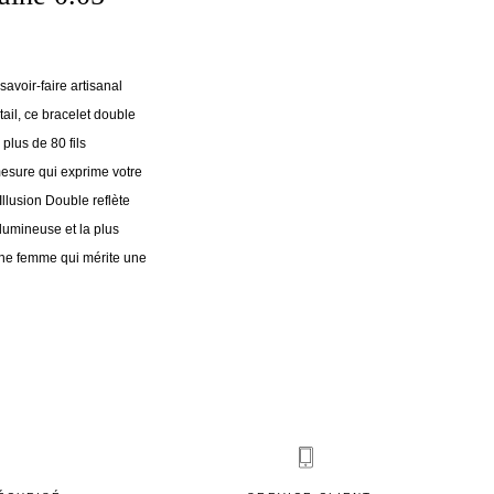
savoir-faire artisanal
ail, ce bracelet double
plus de 80 fils
mesure qui exprime votre
Illusion Double reflète
lumineuse et la plus
ne femme qui mérite une