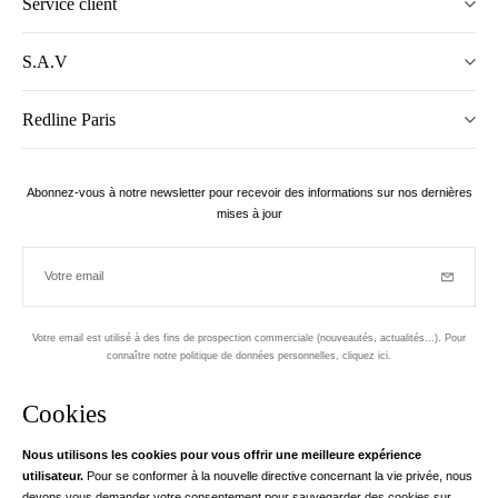
Service client
S.A.V
Redline Paris
Abonnez-vous à notre newsletter pour recevoir des informations sur nos dernières
mises à jour
Votre email
Inscriptio
Votre email est utilisé à des fins de prospection commerciale (nouveautés, actualités...). Pour
connaître notre politique de données personnelles,
cliquez ici
.
Newsletter
Cookies
Conçu dans le 1er arrondissement, à Paris
Nous utilisons les cookies pour vous offrir une meilleure expérience
utilisateur.
Pour se conformer à la nouvelle directive concernant la vie privée, nous
Votre adresse email
en savoir pl
devons vous demander votre consentement pour sauvegarder des cookies sur