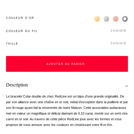
Жёлтое золото 18К
Белое золото 1
Розовое з
Чёр
COULEUR D’OR
CHOISIR
COULEUR DU FIL
CHOISIR
TAILLE
AJOUTER AU PANIER
Description
Le bracelet Cube double de chez RedLine est un bijou d’une grande originalité. De
par son alliance avec une chaîne en or noir, métal d’exception dans la joaillerie et par
son fil rouge ayant fait la renommée de notre Maison. Cette association audacieuse
met en valeur un magnifique et délicat diamant de 0,10 carat, monté sur un serti clos
carré en or noir. Au travers de cette pièce RedLine joue avec les formes et vous
propose de vous amuser avec les couleurs en choisissant votre fil et d'or.