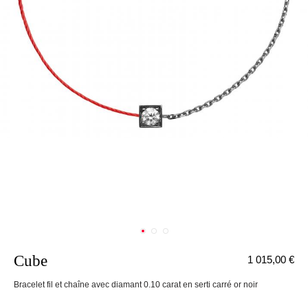
Cube
1 015,00 €
nnecter
Bracelet fil et chaîne avec diamant 0.10 carat en serti carré or noir