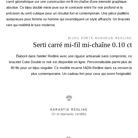
carré géométrique sur une construction mi-fil mi-chaîne d'une intensité graphique
absolue. Ce bijou double mixte joue sur le contraste entre l'or noir profond et la
précision du serti cubique pour un résultat fort et contemporain. Une pièce joaillière
audacieuse pour femme ou homme qui revendiquent un style affranchi. Un bracelet
rare qui redéfinit le luxe moderne.
BIJOU PORTE-BONHEUR REDLINE
Serti carré mi-fil mi-chaîne 0.10 ct
Élaboré dans l'atelier Redline avec une rigueur artisanale sans compromis, ce
bracelet Cube Double or noir est disponible en ligne. Personnalisable parmi plus de
80 fils pour un bijou singulier. Ce modèle incarne l'ADN Redline dans sa version la
plus contemporaine. Un cadeau fort pour ceux qui osent l'originalité.
GARANTIE REDLINE
Or et diamants certifiés