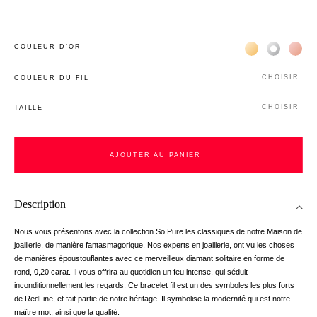
Жёлтое золото 
Белое зол
Роз
COULEUR D’OR
CHOISIR
COULEUR DU FIL
CHOISIR
TAILLE
AJOUTER AU PANIER
Description
Nous vous présentons avec la collection So Pure les classiques de notre Maison de
joaillerie, de manière fantasmagorique. Nos experts en joaillerie, ont vu les choses
de manières époustouflantes avec ce merveilleux diamant solitaire en forme de
rond, 0,20 carat. Il vous offrira au quotidien un feu intense, qui séduit
inconditionnellement les regards. Ce bracelet fil est un des symboles les plus forts
de RedLine, et fait partie de notre héritage. Il symbolise la modernité qui est notre
maître mot, ainsi que la qualité.