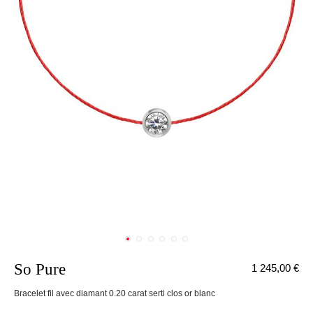
So Pure
1 245,00 €
nnecter
Bracelet fil avec diamant 0.20 carat serti clos or blanc