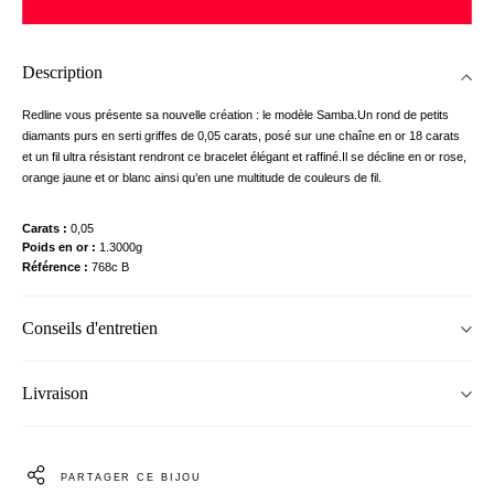
Description
Redline vous présente sa nouvelle création : le modèle Samba.Un rond de petits
diamants purs en serti griffes de 0,05 carats, posé sur une chaîne en or 18 carats
et un fil ultra résistant rendront ce bracelet élégant et raffiné.Il se décline en or rose,
orange jaune et or blanc ainsi qu’en une multitude de couleurs de fil.
Carats
0,05
Poids en or
1.3000g
Référence
768c B
Conseils d'entretien
Livraison
PARTAGER CE BIJOU