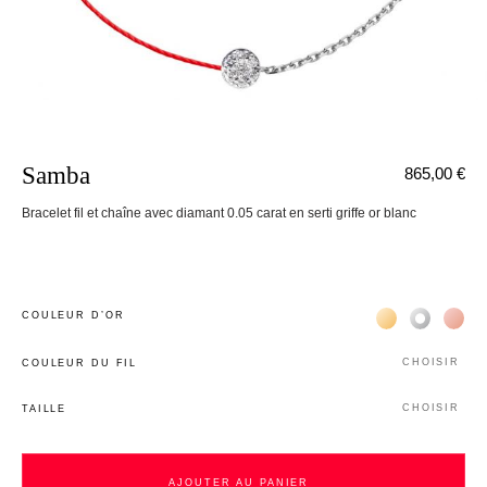
Samba
865,00 €
Bracelet fil et chaîne avec diamant 0.05 carat en serti griffe or blanc
Жёлтое золото 
Белое зол
Роз
COULEUR D’OR
CHOISIR
COULEUR DU FIL
CHOISIR
TAILLE
nnecter
AJOUTER AU PANIER