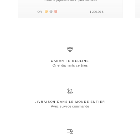
Collier fil papillon or blanc pavé diamants
Жёлтое золото 18К
Белое золото 18К
Розовое золото 18К
OR
1 200,00 €
GARANTIE REDLINE
Or et diamants certifiés
LIVRAISON DANS LE MONDE ENTIER
Avec suivi de commande