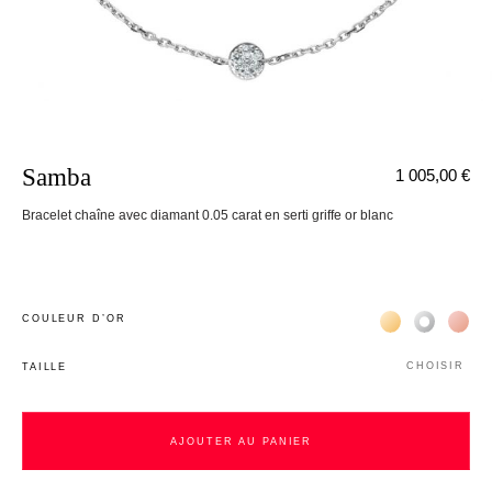
Samba
1 005,00 €
Bracelet chaîne avec diamant 0.05 carat en serti griffe or blanc
Жёлтое золото 
Белое зол
Роз
COULEUR D’OR
CHOISIR
TAILLE
AJOUTER AU PANIER
AJOUTER AU PANIER
nnecter