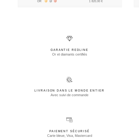
Жёлтое золото 18К
Белое золото 18К
Розовое золото 18К
OR
1 820,00 €
GARANTIE REDLINE
Or et diamants certifiés
LIVRAISON DANS LE MONDE ENTIER
Avec suivi de commande
PAIEMENT SÉCURISÉ
Carte bleue, Visa, Mastercard