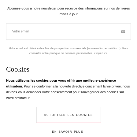
Abonnez-vous à notre newsletter pour recevoir des informations sur nos dernières
mises à jour
Votre email
Inscriptio
Votre email est utilisé à des fins de prospection commerciale (nouveautés, actualités...). Pour
connaître notre politique de données personnelles,
cliquez ici
.
Newsletter
Cookies
Conçu dans le 1er arrondissement, à Paris
Nous utilisons les cookies pour vous offrir une meilleure expérience
utilisateur.
Pour se conformer à la nouvelle directive concernant la vie privée, nous
Votre adresse email
en savoir pl
devons vous demander votre consentement pour sauvegarder des cookies sur
Instagram
Facebook
Twitter
Pinterest
YouTube
votre ordinateur.
Votre e-mail nous sert exclusivement à vous adresser les informations de
RedLine. Conformément à la loi, vous disposez d'un droit d'accès, de
rectifications et d'opposition à vos données personnelles. Conformément à la
AUTORISER LES COOKIES
© Creaddict - Tous droits réservés
loi, vous disposez d'un droit d'accès, de rectifications et d'opposition à vos
CGV
| Mentions Légales
| Données Personnelles
| Cookies
| Retour
données personnelles.
EN SAVOIR PLUS