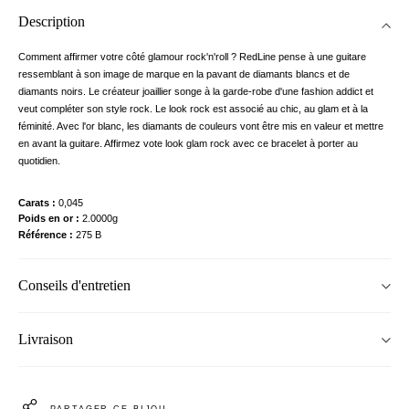
Description
Comment affirmer votre côté glamour rock'n'roll ? RedLine pense à une guitare
ressemblant à son image de marque en la pavant de diamants blancs et de
diamants noirs. Le créateur joaillier songe à la garde-robe d'une fashion addict et
veut compléter son style rock. Le look rock est associé au chic, au glam et à la
féminité. Avec l'or blanc, les diamants de couleurs vont être mis en valeur et mettre
en avant la guitare. Affirmez vote look glam rock avec ce bracelet à porter au
quotidien.
Carats
0,045
Poids en or
2.0000g
Référence
275 B
Conseils d'entretien
Livraison
PARTAGER CE BIJOU