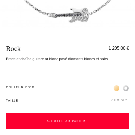
Rock
1 295,00 €
Bracelet chaîne guitare or blanc pavé diamants blancs et noirs
Жёлтое зо
Бел
COULEUR D’OR
CHOISIR
TAILLE
AJOUTER AU PANIER
AJOUTER AU PANIER
nnecter