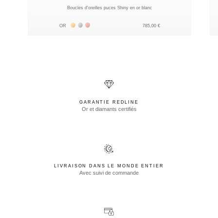
Boucles d'oreilles puces Shiny en or blanc
Жёлтое золото 18К
Белое золото 18К
Розовое золото 18К
OR
785,00 €
GARANTIE REDLINE
Or et diamants certifiés
LIVRAISON DANS LE MONDE ENTIER
Avec suivi de commande