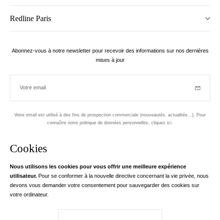
Redline Paris
Abonnez-vous à notre newsletter pour recevoir des informations sur nos dernières
mises à jour
Votre email
Inscriptio
Votre email est utilisé à des fins de prospection commerciale (nouveautés, actualités...). Pour
connaître notre politique de données personnelles,
cliquez ici
.
Newsletter
Cookies
Conçu dans le 1er arrondissement, à Paris
Nous utilisons les cookies pour vous offrir une meilleure expérience
utilisateur.
Pour se conformer à la nouvelle directive concernant la vie privée, nous
Votre adresse email
en savoir pl
devons vous demander votre consentement pour sauvegarder des cookies sur
Instagram
Facebook
Twitter
Pinterest
YouTube
votre ordinateur.
Votre e-mail nous sert exclusivement à vous adresser les informations de
RedLine. Conformément à la loi, vous disposez d'un droit d'accès, de
rectifications et d'opposition à vos données personnelles. Conformément à la