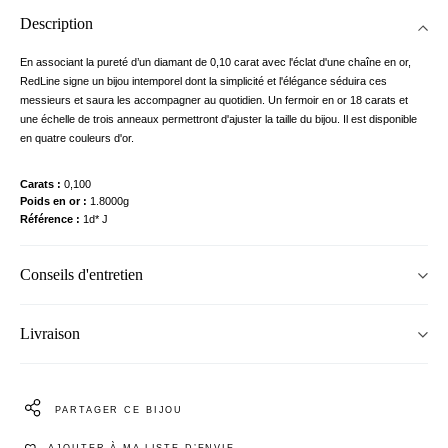
Description
En associant la pureté d’un diamant de 0,10 carat avec l'éclat d'une chaîne en or,
RedLine signe un bijou intemporel dont la simplicité et l'élégance séduira ces
messieurs et saura les accompagner au quotidien. Un fermoir en or 18 carats et
une échelle de trois anneaux permettront d'ajuster la taille du bijou. Il est disponible
en quatre couleurs d'or.
Carats
0,100
Poids en or
1.8000g
Référence
1d* J
Conseils d'entretien
Livraison
PARTAGER CE BIJOU
AJOUTER À MA LISTE D’ENVIE