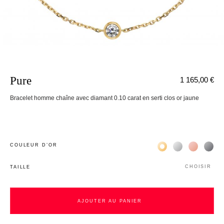
Pure
1 165,00 €
Bracelet homme chaîne avec diamant 0.10 carat en serti clos or jaune
Жёлтое золото 18К
Белое золото 1
Розовое з
Чёр
COULEUR D’OR
CHOISIR
TAILLE
AJOUTER AU PANIER
AJOUTER AU PANIER
nnecter