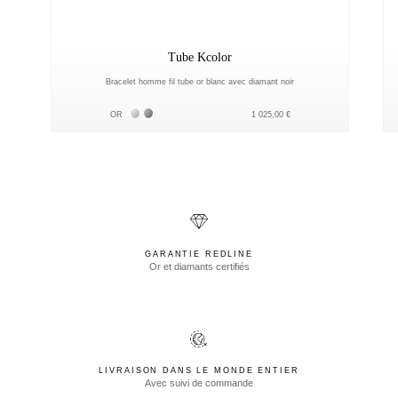
Tube Kcolor
Bracelet homme fil tube or blanc avec diamant noir
Белое золото 18К
Чёрное золото 18К
OR
1 025,00 €
GARANTIE REDLINE
Or et diamants certifiés
LIVRAISON DANS LE MONDE ENTIER
Avec suivi de commande