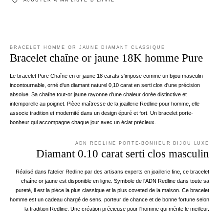
BRACELET HOMME OR JAUNE DIAMANT CLASSIQUE
Bracelet chaîne or jaune 18K homme Pure
Le bracelet Pure Chaîne en or jaune 18 carats s'impose comme un bijou masculin
incontournable, orné d'un diamant naturel 0,10 carat en serti clos d'une précision
absolue. Sa chaîne tout-or jaune rayonne d'une chaleur dorée distinctive et
intemporelle au poignet. Pièce maîtresse de la joaillerie Redline pour homme, elle
associe tradition et modernité dans un design épuré et fort. Un bracelet porte-
bonheur qui accompagne chaque jour avec un éclat précieux.
ADN REDLINE PORTE-BONHEUR BIJOU LUXE
Diamant 0.10 carat serti clos masculin
Réalisé dans l'atelier Redline par des artisans experts en joaillerie fine, ce bracelet
chaîne or jaune est disponible en ligne. Symbole de l'ADN Redline dans toute sa
pureté, il est la pièce la plus classique et la plus coveted de la maison. Ce bracelet
homme est un cadeau chargé de sens, porteur de chance et de bonne fortune selon
la tradition Redline. Une création précieuse pour l'homme qui mérite le meilleur.