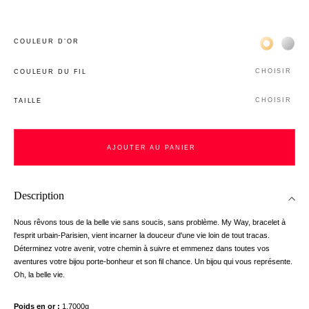
Жёлтое зо
Бел
COULEUR D’OR
CHOISIR
COULEUR DU FIL
CHOISIR
TAILLE
AJOUTER AU PANIER
Description
Nous rêvons tous de la belle vie sans soucis, sans problème. My Way, bracelet à
l'esprit urbain-Parisien, vient incarner la douceur d'une vie loin de tout tracas.
Déterminez votre avenir, votre chemin à suivre et emmenez dans toutes vos
aventures votre bijou porte-bonheur et son fil chance. Un bijou qui vous représente.
Oh, la belle vie.
Poids en or
1.7000g