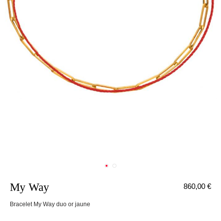
My Way
860,00 €
nnecter
Bracelet My Way duo or jaune